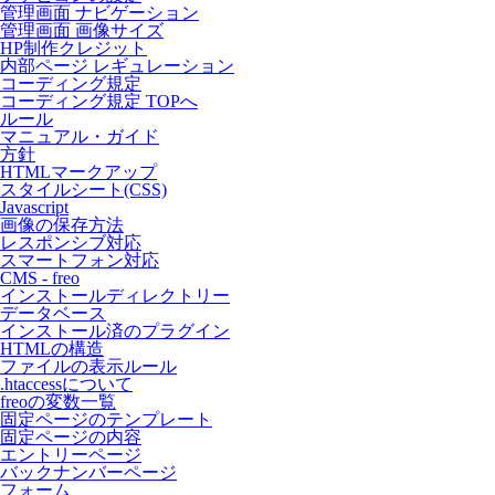
管理画面 ナビゲーション
管理画面 画像サイズ
HP制作クレジット
内部ページ レギュレーション
コーディング規定
コーディング規定 TOPへ
ルール
マニュアル・ガイド
方針
HTMLマークアップ
スタイルシート(CSS)
Javascript
画像の保存方法
レスポンシブ対応
スマートフォン対応
CMS - freo
インストールディレクトリー
データベース
インストール済のプラグイン
HTMLの構造
ファイルの表示ルール
.htaccessについて
freoの変数一覧
固定ページのテンプレート
固定ページの内容
エントリーページ
バックナンバーページ
フォーム