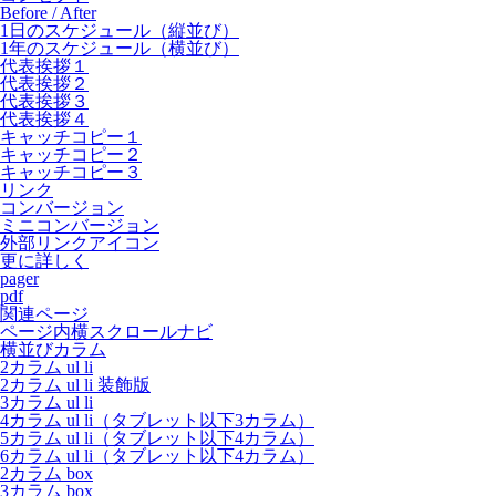
Before / After
1日のスケジュール（縦並び）
1年のスケジュール（横並び）
代表挨拶１
代表挨拶２
代表挨拶３
代表挨拶４
キャッチコピー１
キャッチコピー２
キャッチコピー３
リンク
コンバージョン
ミニコンバージョン
外部リンクアイコン
更に詳しく
pager
pdf
関連ページ
ページ内横スクロールナビ
横並びカラム
2カラム ul li
2カラム ul li 装飾版
3カラム ul li
4カラム ul li（タブレット以下3カラム）
5カラム ul li（タブレット以下4カラム）
6カラム ul li（タブレット以下4カラム）
2カラム box
3カラム box