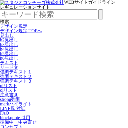
WEBサイトガイドライン
レギュレーションサイト
検索
デザイン規定
デザイン規定 TOPへ
見出し
h2見出し
h3見出し
h4見出し
h5見出し
h6見出し
テキスト
リード文
強調テキスト１
強調テキスト２
強調テキスト３
ulリスト
olリスト
注意書き
strong強調
markハイライト
LINE風 対話
FAQ
blockquote 引用
準備中・中央寄せ
コンセプト