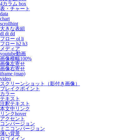
4カラム box
表・チャート
data
chart
scrollhint
大きな表組
dl dt dd
フロー ol li
フロー h2 h3
メディア
youtube動画
画像横幅100%
画像左寄せ
画像右寄せ
iframe (map)
video
スクリーンショット（影付き画像）
ブレイクポイント
カラー
テキスト
注釈テキスト
本文中リンク
リンクhover
アクセント
コンバージョン
ミニコンバージョン
薄い背景
ロゴメイン