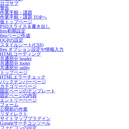
ロゴサブ
警告
作業手順・課題
作業手順・課題 TOPへ
仮トップページ
PSDスライス＆書き出し
freo初期設定
freoページ作成
OGPの設定
スタイルシート(CSS)
freo オプション設定や情報入力
HTMLコーディング
共通部分 header
共通部分 footer
共通部分 utility
トップページ
HTMLエラーチェック
バックナンバーページ
カテゴリーページ
固定ページのテンプレート
固定ページの内容
エントリーページ
フォーム
公開前の作業
リダイレクト
サイトマッププラグイン
Googleサーチコンソール
ファビコンの設定