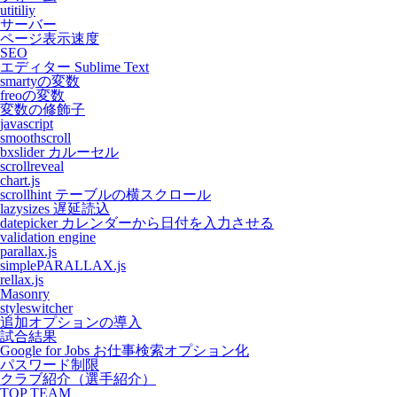
utitiliy
サーバー
ページ表示速度
SEO
エディター Sublime Text
smartyの変数
freoの変数
変数の修飾子
javascript
smoothscroll
bxslider カルーセル
scrollreveal
chart.js
scrollhint テーブルの横スクロール
lazysizes 遅延読込
datepicker カレンダーから日付を入力させる
validation engine
parallax.js
simplePARALLAX.js
rellax.js
Masonry
styleswitcher
追加オプションの導入
試合結果
Google for Jobs お仕事検索オプション化
パスワード制限
クラブ紹介（選手紹介）
TOP TEAM