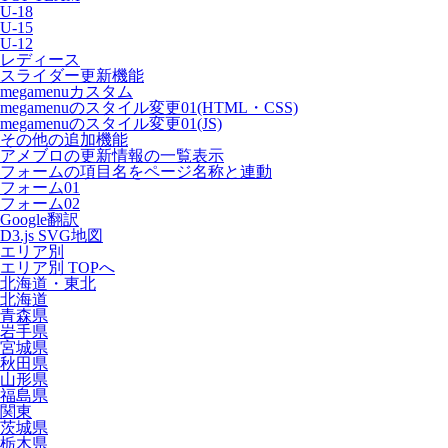
U-18
U-15
U-12
レディース
スライダー更新機能
megamenuカスタム
megamenuのスタイル変更01(HTML・CSS)
megamenuのスタイル変更01(JS)
その他の追加機能
アメブロの更新情報の一覧表示
フォームの項目名をページ名称と連動
フォーム01
フォーム02
Google翻訳
D3.js SVG地図
エリア別
エリア別 TOPへ
北海道・東北
北海道
青森県
岩手県
宮城県
秋田県
山形県
福島県
関東
茨城県
栃木県