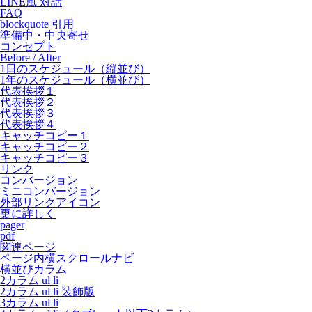
LINE風 対話
FAQ
blockquote 引用
準備中・中央寄せ
コンセプト
Before / After
1日のスケジュール（縦並び）
1年のスケジュール（横並び）
代表挨拶１
代表挨拶２
代表挨拶３
代表挨拶４
キャッチコピー１
キャッチコピー２
キャッチコピー３
リンク
コンバージョン
ミニコンバージョン
外部リンクアイコン
更に詳しく
pager
pdf
関連ページ
ページ内横スクロールナビ
横並びカラム
2カラム ul li
2カラム ul li 装飾版
3カラム ul li