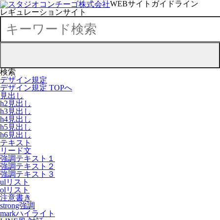
WEBサイトガイドライン
レギュレーションサイト
検索
デザイン規定
デザイン規定 TOPへ
見出し
h2見出し
h3見出し
h4見出し
h5見出し
h6見出し
テキスト
リード文
強調テキスト１
強調テキスト２
強調テキスト３
ulリスト
olリスト
注意書き
strong強調
markハイライト