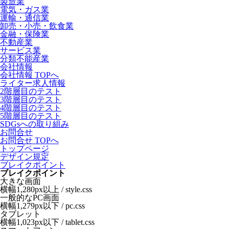
製造業
電気・ガス業
運輸・通信業
卸売・小売・飲食業
金融・保険業
不動産業
サービス業
分類不能産業
会社情報
会社情報 TOPへ
ライター求人情報
2階層目のテスト
3階層目のテスト
4階層目のテスト
5階層目のテスト
SDGsへの取り組み
お問合せ
お問合せ TOPへ
トップページ
デザイン規定
ブレイクポイント
ブレイクポイント
大きな画面
横幅1,280px以上 / style.css
一般的なPC画面
横幅1,279px以下 / pc.css
タブレット
横幅1,023px以下 / tablet.css