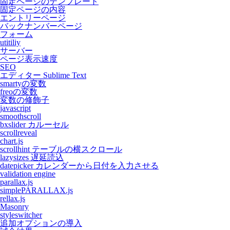
固定ページのテンプレート
固定ページの内容
エントリーページ
バックナンバーページ
フォーム
utitiliy
サーバー
ページ表示速度
SEO
エディター Sublime Text
smartyの変数
freoの変数
変数の修飾子
javascript
smoothscroll
bxslider カルーセル
scrollreveal
chart.js
scrollhint テーブルの横スクロール
lazysizes 遅延読込
datepicker カレンダーから日付を入力させる
validation engine
parallax.js
simplePARALLAX.js
rellax.js
Masonry
styleswitcher
追加オプションの導入