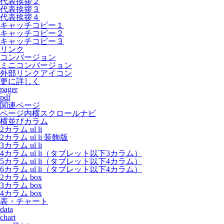
代表挨拶２
代表挨拶３
代表挨拶４
キャッチコピー１
キャッチコピー２
キャッチコピー３
リンク
コンバージョン
ミニコンバージョン
外部リンクアイコン
更に詳しく
pager
pdf
関連ページ
ページ内横スクロールナビ
横並びカラム
2カラム ul li
2カラム ul li 装飾版
3カラム ul li
4カラム ul li（タブレット以下3カラム）
5カラム ul li（タブレット以下4カラム）
6カラム ul li（タブレット以下4カラム）
2カラム box
3カラム box
4カラム box
表・チャート
data
chart