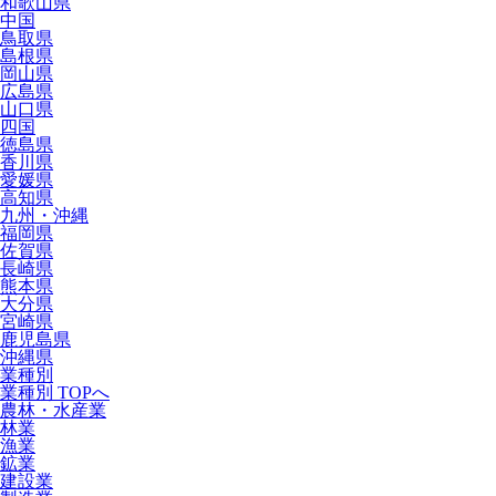
和歌山県
中国
鳥取県
島根県
岡山県
広島県
山口県
四国
徳島県
香川県
愛媛県
高知県
九州・沖縄
福岡県
佐賀県
長崎県
熊本県
大分県
宮崎県
鹿児島県
沖縄県
業種別
業種別 TOPへ
農林・水産業
林業
漁業
鉱業
建設業