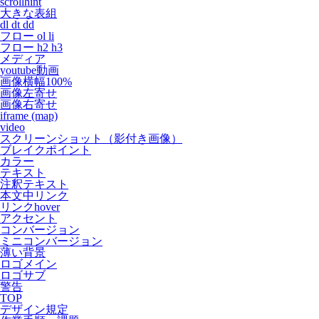
scrollhint
大きな表組
dl dt dd
フロー ol li
フロー h2 h3
メディア
youtube動画
画像横幅100%
画像左寄せ
画像右寄せ
iframe (map)
video
スクリーンショット（影付き画像）
ブレイクポイント
カラー
テキスト
注釈テキスト
本文中リンク
リンクhover
アクセント
コンバージョン
ミニコンバージョン
薄い背景
ロゴメイン
ロゴサブ
警告
TOP
デザイン規定