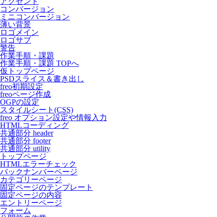
アクセント
コンバージョン
ミニコンバージョン
薄い背景
ロゴメイン
ロゴサブ
警告
作業手順・課題
作業手順・課題 TOPへ
仮トップページ
PSDスライス＆書き出し
freo初期設定
freoページ作成
OGPの設定
スタイルシート(CSS)
freo オプション設定や情報入力
HTMLコーディング
共通部分 header
共通部分 footer
共通部分 utility
トップページ
HTMLエラーチェック
バックナンバーページ
カテゴリーページ
固定ページのテンプレート
固定ページの内容
エントリーページ
フォーム