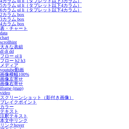
4カラム ul li（タブレット以下3カラム）
5カラム ul li（タブレット以下4カラム）
6カラム ul li（タブレット以下4カラム）
2カラム box
3カラム box
4カラム box
表・チャート
data
chart
scrollhint
大きな表組
dl dt dd
フロー ol li
フロー h2 h3
メディア
youtube動画
画像横幅100%
画像左寄せ
画像右寄せ
iframe (map)
video
スクリーンショット（影付き画像）
ブレイクポイント
カラー
テキスト
注釈テキスト
本文中リンク
リンクhover