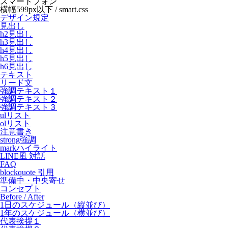
スマートフォン
横幅599px以下 / smart.css
デザイン規定
見出し
h2見出し
h3見出し
h4見出し
h5見出し
h6見出し
テキスト
リード文
強調テキスト１
強調テキスト２
強調テキスト３
ulリスト
olリスト
注意書き
strong強調
markハイライト
LINE風 対話
FAQ
blockquote 引用
準備中・中央寄せ
コンセプト
Before / After
1日のスケジュール（縦並び）
1年のスケジュール（横並び）
代表挨拶１