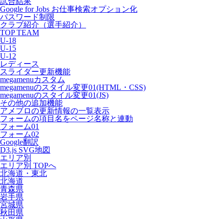
試合結果
Google for Jobs お仕事検索オプション化
パスワード制限
クラブ紹介（選手紹介）
TOP TEAM
U-18
U-15
U-12
レディース
スライダー更新機能
megamenuカスタム
megamenuのスタイル変更01(HTML・CSS)
megamenuのスタイル変更01(JS)
その他の追加機能
アメブロの更新情報の一覧表示
フォームの項目名をページ名称と連動
フォーム01
フォーム02
Google翻訳
D3.js SVG地図
エリア別
エリア別 TOPへ
北海道・東北
北海道
青森県
岩手県
宮城県
秋田県