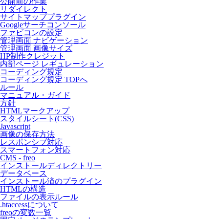
公開前の作業
リダイレクト
サイトマッププラグイン
Googleサーチコンソール
ファビコンの設定
管理画面 ナビゲーション
管理画面 画像サイズ
HP制作クレジット
内部ページ レギュレーション
コーディング規定
コーディング規定 TOPへ
ルール
マニュアル・ガイド
方針
HTMLマークアップ
スタイルシート(CSS)
Javascript
画像の保存方法
レスポンシブ対応
スマートフォン対応
CMS - freo
インストールディレクトリー
データベース
インストール済のプラグイン
HTMLの構造
ファイルの表示ルール
.htaccessについて
freoの変数一覧