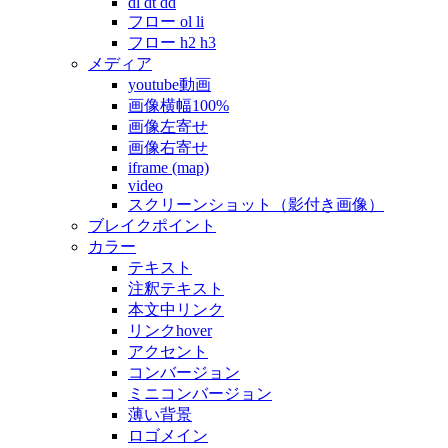
dl dt dd
フロー ol li
フロー h2 h3
メディア
youtube動画
画像横幅100%
画像左寄せ
画像右寄せ
iframe (map)
video
スクリーンショット（影付き画像）
ブレイクポイント
カラー
テキスト
注釈テキスト
本文中リンク
リンクhover
アクセント
コンバージョン
ミニコンバージョン
薄い背景
ロゴメイン