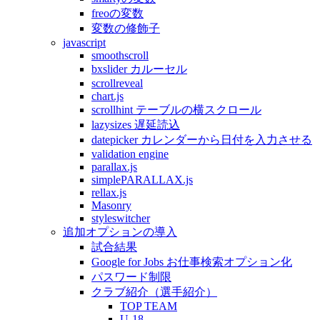
freoの変数
変数の修飾子
javascript
smoothscroll
bxslider カルーセル
scrollreveal
chart.js
scrollhint テーブルの横スクロール
lazysizes 遅延読込
datepicker カレンダーから日付を入力させる
validation engine
parallax.js
simplePARALLAX.js
rellax.js
Masonry
styleswitcher
追加オプションの導入
試合結果
Google for Jobs お仕事検索オプション化
パスワード制限
クラブ紹介（選手紹介）
TOP TEAM
U-18