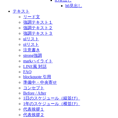
h5見出し
h6見出し
テキスト
リード文
強調テキスト１
強調テキスト２
強調テキスト３
ulリスト
olリスト
注意書き
strong強調
markハイライト
LINE風 対話
FAQ
blockquote 引用
準備中・中央寄せ
コンセプト
Before / After
1日のスケジュール（縦並び）
1年のスケジュール（横並び）
代表挨拶１
代表挨拶２