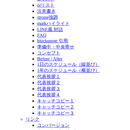
olリスト
注意書き
strong強調
markハイライト
LINE風 対話
FAQ
blockquote 引用
準備中・中央寄せ
コンセプト
Before / After
1日のスケジュール（縦並び）
1年のスケジュール（横並び）
代表挨拶１
代表挨拶２
代表挨拶３
代表挨拶４
キャッチコピー１
キャッチコピー２
キャッチコピー３
リンク
コンバージョン