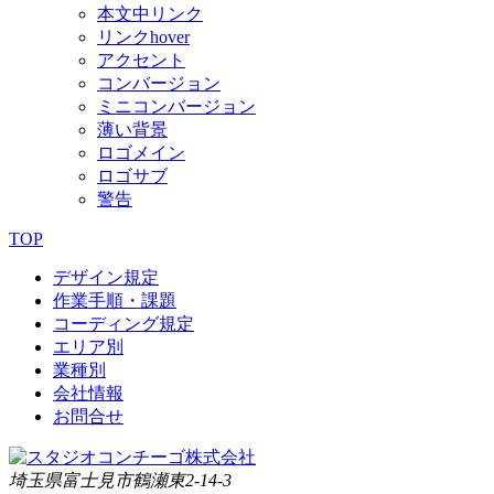
本文中リンク
リンクhover
アクセント
コンバージョン
ミニコンバージョン
薄い背景
ロゴメイン
ロゴサブ
警告
TOP
デザイン規定
作業手順・課題
コーディング規定
エリア別
業種別
会社情報
お問合せ
埼玉県富士見市鶴瀬東2-14-3