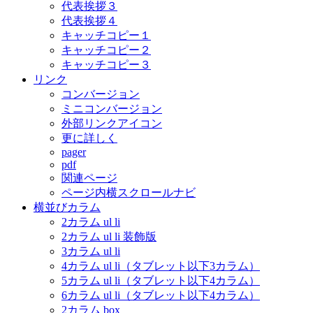
代表挨拶３
代表挨拶４
キャッチコピー１
キャッチコピー２
キャッチコピー３
リンク
コンバージョン
ミニコンバージョン
外部リンクアイコン
更に詳しく
pager
pdf
関連ページ
ページ内横スクロールナビ
横並びカラム
2カラム ul li
2カラム ul li 装飾版
3カラム ul li
4カラム ul li（タブレット以下3カラム）
5カラム ul li（タブレット以下4カラム）
6カラム ul li（タブレット以下4カラム）
2カラム box