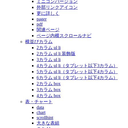
ミニコンバージョン
外部リンクアイコン
更に詳しく
pager
pdf
関連ページ
ページ内横スクロールナビ
横並びカラム
2カラム ul li
2カラム ul li 装飾版
3カラム ul li
4カラム ul li（タブレット以下3カラム）
5カラム ul li（タブレット以下4カラム）
6カラム ul li（タブレット以下4カラム）
2カラム box
3カラム box
4カラム box
表・チャート
data
chart
scrollhint
大きな表組