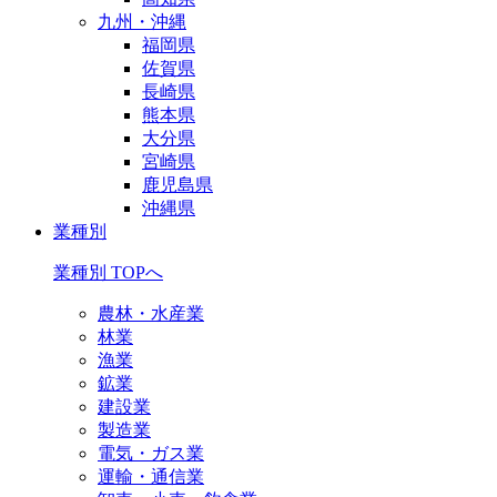
九州・沖縄
福岡県
佐賀県
長崎県
熊本県
大分県
宮崎県
鹿児島県
沖縄県
業種別
業種別 TOPへ
農林・水産業
林業
漁業
鉱業
建設業
製造業
電気・ガス業
運輸・通信業