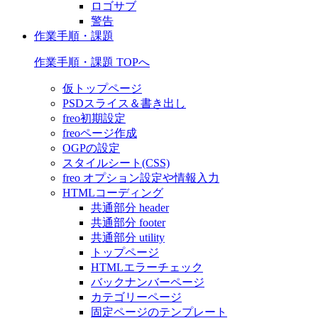
ロゴサブ
警告
作業手順・課題
作業手順・課題 TOPへ
仮トップページ
PSDスライス＆書き出し
freo初期設定
freoページ作成
OGPの設定
スタイルシート(CSS)
freo オプション設定や情報入力
HTMLコーディング
共通部分 header
共通部分 footer
共通部分 utility
トップページ
HTMLエラーチェック
バックナンバーページ
カテゴリーページ
固定ページのテンプレート