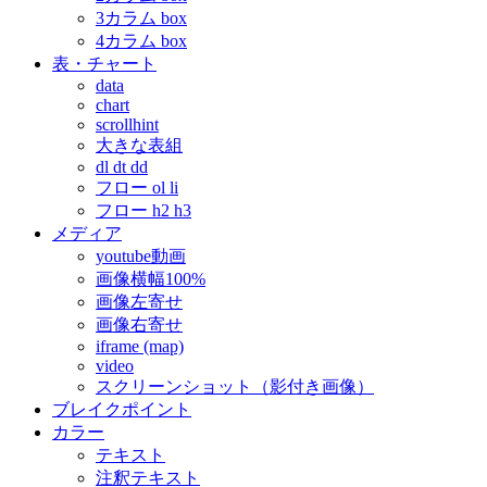
3カラム box
4カラム box
表・チャート
data
chart
scrollhint
大きな表組
dl dt dd
フロー ol li
フロー h2 h3
メディア
youtube動画
画像横幅100%
画像左寄せ
画像右寄せ
iframe (map)
video
スクリーンショット（影付き画像）
ブレイクポイント
カラー
テキスト
注釈テキスト