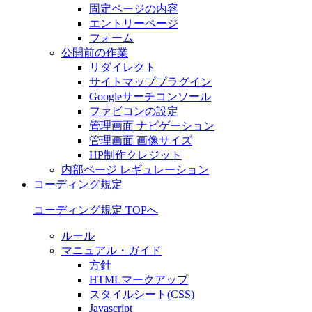
固定ページの内容
エントリーページ
フォーム
公開前の作業
リダイレクト
サイトマッププラグイン
Googleサーチコンソール
ファビコンの設定
管理画面 ナビゲーション
管理画面 画像サイズ
HP制作クレジット
内部ページ レギュレーション
コーディング規定
コーディング規定 TOPへ
ルール
マニュアル・ガイド
方針
HTMLマークアップ
スタイルシート(CSS)
Javascript