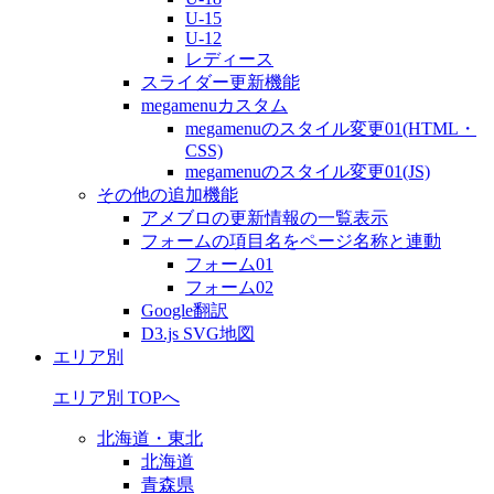
U-15
U-12
レディース
スライダー更新機能
megamenuカスタム
megamenuのスタイル変更01(HTML・
CSS)
megamenuのスタイル変更01(JS)
その他の追加機能
アメブロの更新情報の一覧表示
フォームの項目名をページ名称と連動
フォーム01
フォーム02
Google翻訳
D3.js SVG地図
エリア別
エリア別 TOPへ
北海道・東北
北海道
青森県