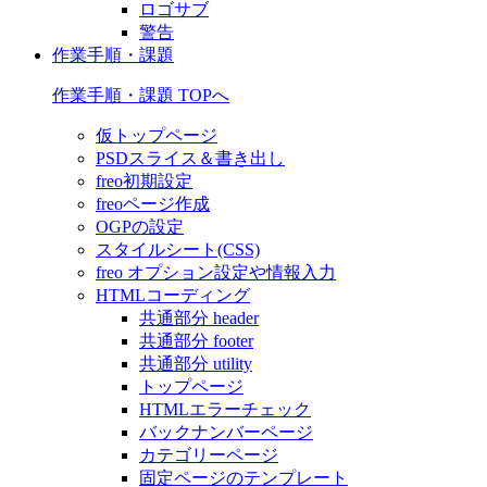
ロゴサブ
警告
作業手順・課題
作業手順・課題 TOPへ
仮トップページ
PSDスライス＆書き出し
freo初期設定
freoページ作成
OGPの設定
スタイルシート(CSS)
freo オプション設定や情報入力
HTMLコーディング
共通部分 header
共通部分 footer
共通部分 utility
トップページ
HTMLエラーチェック
バックナンバーページ
カテゴリーページ
固定ページのテンプレート