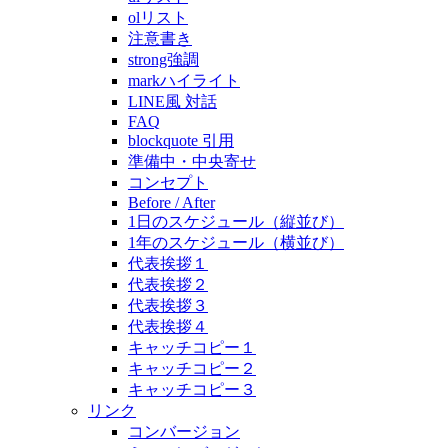
olリスト
注意書き
strong強調
markハイライト
LINE風 対話
FAQ
blockquote 引用
準備中・中央寄せ
コンセプト
Before / After
1日のスケジュール（縦並び）
1年のスケジュール（横並び）
代表挨拶１
代表挨拶２
代表挨拶３
代表挨拶４
キャッチコピー１
キャッチコピー２
キャッチコピー３
リンク
コンバージョン