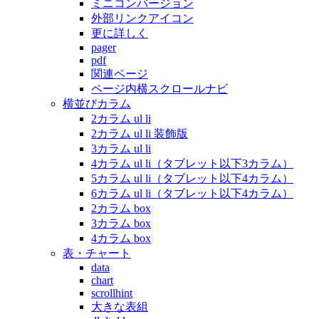
ミニコンバージョン
外部リンクアイコン
更に詳しく
pager
pdf
関連ページ
ページ内横スクロールナビ
横並びカラム
2カラム ul li
2カラム ul li 装飾版
3カラム ul li
4カラム ul li（タブレット以下3カラム）
5カラム ul li（タブレット以下4カラム）
6カラム ul li（タブレット以下4カラム）
2カラム box
3カラム box
4カラム box
表・チャート
data
chart
scrollhint
大きな表組