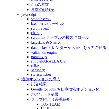
freoの変数
変数の修飾子
javascript
smoothscroll
bxslider カルーセル
scrollreveal
chart.js
scrollhint テーブルの横スクロール
lazysizes 遅延読込
datepicker カレンダーから日付を入力させる
validation engine
parallax.js
simplePARALLAX.js
rellax.js
Masonry
styleswitcher
追加オプションの導入
試合結果
Google for Jobs お仕事検索オプション化
パスワード制限
クラブ紹介（選手紹介）
TOP TEAM
U-18