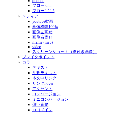
dl dt dd
フロー ol li
フロー h2 h3
メディア
youtube動画
画像横幅100%
画像左寄せ
画像右寄せ
iframe (map)
video
スクリーンショット（影付き画像）
ブレイクポイント
カラー
テキスト
注釈テキスト
本文中リンク
リンクhover
アクセント
コンバージョン
ミニコンバージョン
薄い背景
ロゴメイン