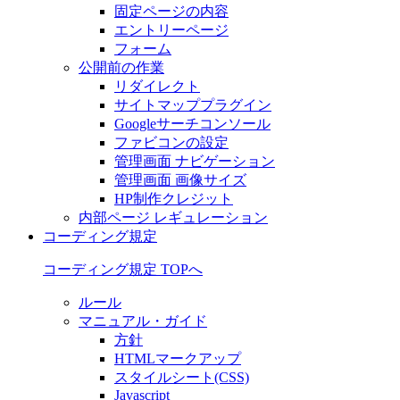
固定ページの内容
エントリーページ
フォーム
公開前の作業
リダイレクト
サイトマッププラグイン
Googleサーチコンソール
ファビコンの設定
管理画面 ナビゲーション
管理画面 画像サイズ
HP制作クレジット
内部ページ レギュレーション
コーディング規定
コーディング規定 TOPへ
ルール
マニュアル・ガイド
方針
HTMLマークアップ
スタイルシート(CSS)
Javascript