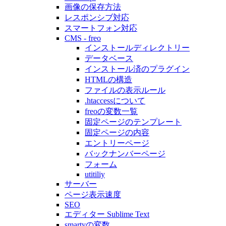
画像の保存方法
レスポンシブ対応
スマートフォン対応
CMS - freo
インストールディレクトリー
データベース
インストール済のプラグイン
HTMLの構造
ファイルの表示ルール
.htaccessについて
freoの変数一覧
固定ページのテンプレート
固定ページの内容
エントリーページ
バックナンバーページ
フォーム
utitiliy
サーバー
ページ表示速度
SEO
エディター Sublime Text
smartyの変数