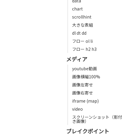
data
chart
scrollhint
大きな表組
dl dt dd
フロー ol li
フロー h2 h3
メディア
youtube動画
画像横幅100%
画像左寄せ
画像右寄せ
iframe (map)
video
スクリーンショット（影付
き画像）
ブレイクポイント