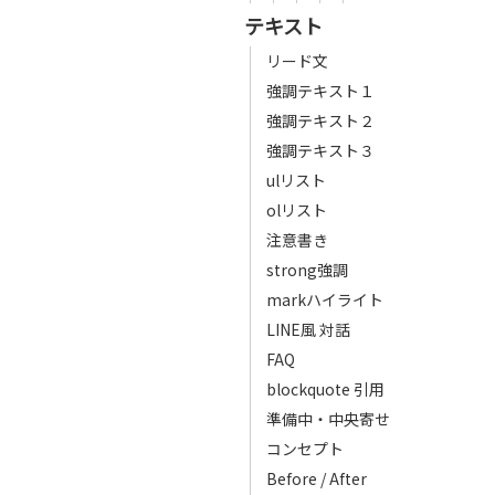
テキスト
リード文
強調テキスト１
強調テキスト２
強調テキスト３
ulリスト
olリスト
注意書き
strong強調
markハイライト
LINE風 対話
FAQ
blockquote 引用
準備中・中央寄せ
コンセプト
Before / After