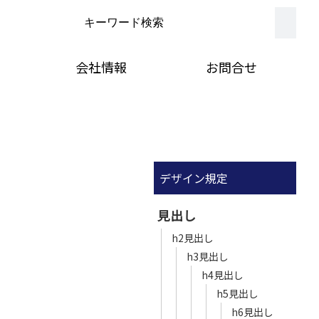
会社情報
お問合せ
デザイン規定
見出し
h2見出し
h3見出し
h4見出し
h5見出し
h6見出し