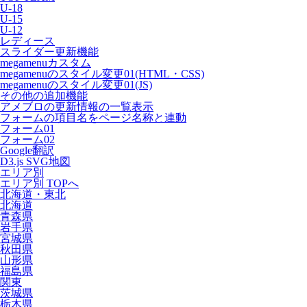
U-18
U-15
U-12
レディース
スライダー更新機能
megamenuカスタム
megamenuのスタイル変更01(HTML・CSS)
megamenuのスタイル変更01(JS)
その他の追加機能
アメブロの更新情報の一覧表示
フォームの項目名をページ名称と連動
フォーム01
フォーム02
Google翻訳
D3.js SVG地図
エリア別
エリア別 TOPへ
北海道・東北
北海道
青森県
岩手県
宮城県
秋田県
山形県
福島県
関東
茨城県
栃木県