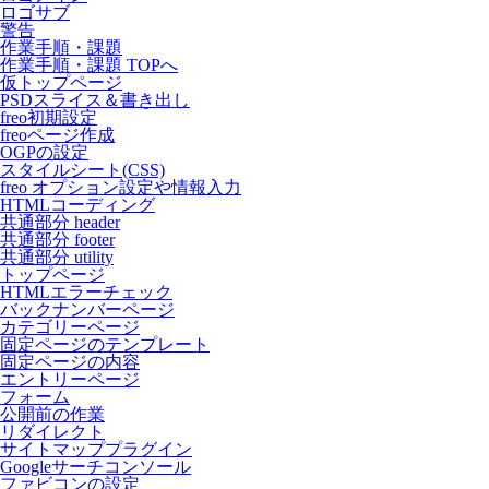
ロゴサブ
警告
作業手順・課題
作業手順・課題 TOPへ
仮トップページ
PSDスライス＆書き出し
freo初期設定
freoページ作成
OGPの設定
スタイルシート(CSS)
freo オプション設定や情報入力
HTMLコーディング
共通部分 header
共通部分 footer
共通部分 utility
トップページ
HTMLエラーチェック
バックナンバーページ
カテゴリーページ
固定ページのテンプレート
固定ページの内容
エントリーページ
フォーム
公開前の作業
リダイレクト
サイトマッププラグイン
Googleサーチコンソール
ファビコンの設定