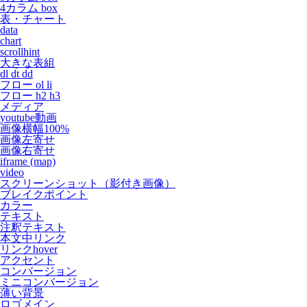
4カラム box
表・チャート
data
chart
scrollhint
大きな表組
dl dt dd
フロー ol li
フロー h2 h3
メディア
youtube動画
画像横幅100%
画像左寄せ
画像右寄せ
iframe (map)
video
スクリーンショット（影付き画像）
ブレイクポイント
カラー
テキスト
注釈テキスト
本文中リンク
リンクhover
アクセント
コンバージョン
ミニコンバージョン
薄い背景
ロゴメイン