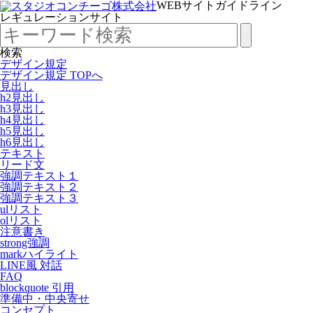
WEBサイトガイドライン
レギュレーションサイト
検索
デザイン規定
デザイン規定 TOPへ
見出し
h2見出し
h3見出し
h4見出し
h5見出し
h6見出し
テキスト
リード文
強調テキスト１
強調テキスト２
強調テキスト３
ulリスト
olリスト
注意書き
strong強調
markハイライト
LINE風 対話
FAQ
blockquote 引用
準備中・中央寄せ
コンセプト