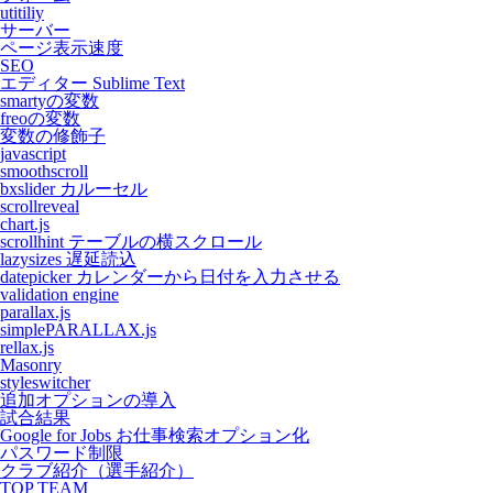
utitiliy
サーバー
ページ表示速度
SEO
エディター Sublime Text
smartyの変数
freoの変数
変数の修飾子
javascript
smoothscroll
bxslider カルーセル
scrollreveal
chart.js
scrollhint テーブルの横スクロール
lazysizes 遅延読込
datepicker カレンダーから日付を入力させる
validation engine
parallax.js
simplePARALLAX.js
rellax.js
Masonry
styleswitcher
追加オプションの導入
試合結果
Google for Jobs お仕事検索オプション化
パスワード制限
クラブ紹介（選手紹介）
TOP TEAM