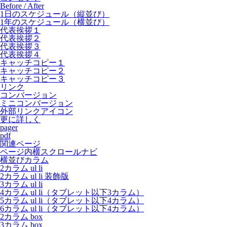
Before / After
1日のスケジュール（縦並び）
1年のスケジュール（横並び）
代表挨拶１
代表挨拶２
代表挨拶３
代表挨拶４
キャッチコピー１
キャッチコピー２
キャッチコピー３
リンク
コンバージョン
ミニコンバージョン
外部リンクアイコン
更に詳しく
pager
pdf
関連ページ
ページ内横スクロールナビ
横並びカラム
2カラム ul li
2カラム ul li 装飾版
3カラム ul li
4カラム ul li（タブレット以下3カラム）
5カラム ul li（タブレット以下4カラム）
6カラム ul li（タブレット以下4カラム）
2カラム box
3カラム box