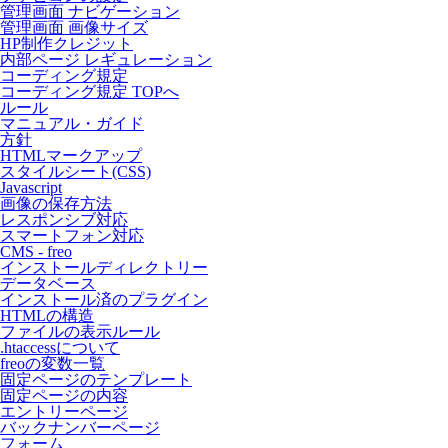
管理画面 ナビゲーション
管理画面 画像サイズ
HP制作クレジット
内部ページ レギュレーション
コーディング規定
コーディング規定 TOPへ
ルール
マニュアル・ガイド
方針
HTMLマークアップ
スタイルシート(CSS)
Javascript
画像の保存方法
レスポンシブ対応
スマートフォン対応
CMS - freo
インストールディレクトリー
データベース
インストール済のプラグイン
HTMLの構造
ファイルの表示ルール
.htaccessについて
freoの変数一覧
固定ページのテンプレート
固定ページの内容
エントリーページ
バックナンバーページ
フォーム