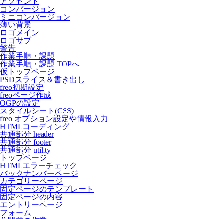
アクセント
コンバージョン
ミニコンバージョン
薄い背景
ロゴメイン
ロゴサブ
警告
作業手順・課題
作業手順・課題 TOPへ
仮トップページ
PSDスライス＆書き出し
freo初期設定
freoページ作成
OGPの設定
スタイルシート(CSS)
freo オプション設定や情報入力
HTMLコーディング
共通部分 header
共通部分 footer
共通部分 utility
トップページ
HTMLエラーチェック
バックナンバーページ
カテゴリーページ
固定ページのテンプレート
固定ページの内容
エントリーページ
フォーム