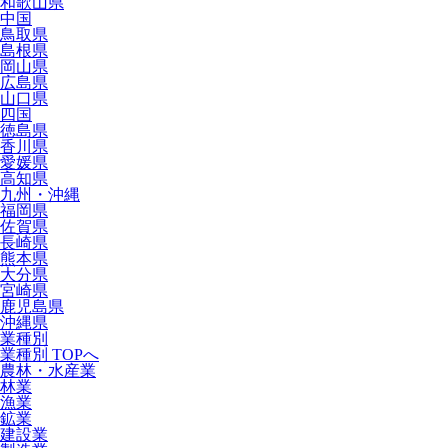
和歌山県
中国
鳥取県
島根県
岡山県
広島県
山口県
四国
徳島県
香川県
愛媛県
高知県
九州・沖縄
福岡県
佐賀県
長崎県
熊本県
大分県
宮崎県
鹿児島県
沖縄県
業種別
業種別 TOPへ
農林・水産業
林業
漁業
鉱業
建設業