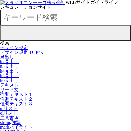
WEBサイトガイドライン
レギュレーションサイト
検索
デザイン規定
デザイン規定 TOPへ
見出し
h2見出し
h3見出し
h4見出し
h5見出し
h6見出し
テキスト
リード文
強調テキスト１
強調テキスト２
強調テキスト３
ulリスト
olリスト
注意書き
strong強調
markハイライト