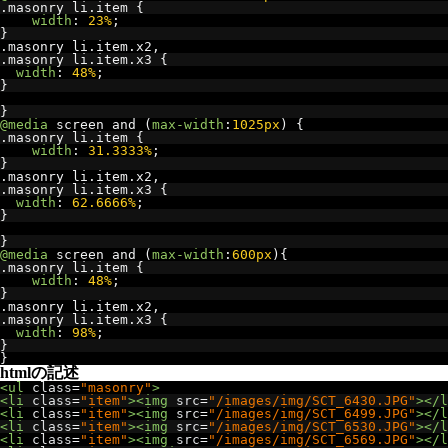
.
masonry li
.
item 
{
width
:
23%
;
}
.
masonry li
.
item
.
x2
,
.
masonry li
.
item
.
x3 
{
width
:
48%
;
}
}
@media
 screen and 
(
max-width
:
1025px
)
{
.
masonry li
.
item 
{
width
:
31.3333%
;
}
.
masonry li
.
item
.
x2
,
.
masonry li
.
item
.
x3 
{
width
:
62.6666%
;
}
}
@media
 screen and 
(
max-width
:
600px
){
.
masonry li
.
item 
{
width
:
48%
;
}
.
masonry li
.
item
.
x2
,
.
masonry li
.
item
.
x3 
{
width
:
98%
;
}
}
htmlの記述
<ul
class
=
"masonry"
>
<li
class
=
"item"
><img
src
=
"/images/img/SCT_6430.JPG"
></l
<li
class
=
"item"
><img
src
=
"/images/img/SCT_6499.JPG"
></l
<li
class
=
"item"
><img
src
=
"/images/img/SCT_6530.JPG"
></l
<li
class
=
"item"
><img
src
=
"/images/img/SCT_6569.JPG"
></l