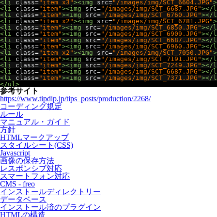
<li
class
=
"item x3"
><img
src
=
"/images/img/SCT_6604.JPG"
>
<li
class
=
"item"
><img
src
=
"/images/img/SCT_6687.JPG"
></l
<li
class
=
"item"
><img
src
=
"/images/img/SCT_6760.JPG"
></l
<li
class
=
"item x2"
><img
src
=
"/images/img/SCT_6781.JPG"
>
<li
class
=
"item"
><img
src
=
"/images/img/SCT_6850.JPG"
></l
<li
class
=
"item"
><img
src
=
"/images/img/SCT_6909.JPG"
></l
<li
class
=
"item"
><img
src
=
"/images/img/SCT_6687.JPG"
></l
<li
class
=
"item"
><img
src
=
"/images/img/SCT_6960.JPG"
></l
<li
class
=
"item x2"
><img
src
=
"/images/img/SCT_7050.JPG"
>
<li
class
=
"item"
><img
src
=
"/images/img/SCT_7191.JPG"
></l
<li
class
=
"item"
><img
src
=
"/images/img/SCT_7249.JPG"
></l
<li
class
=
"item"
><img
src
=
"/images/img/SCT_6687.JPG"
></l
<li
class
=
"item"
><img
src
=
"/images/img/SCT_7371.JPG"
></l
</ul>
参考サイト
https://www.tipdip.jp/tips_posts/production/2268/
コーディング規定
ルール
マニュアル・ガイド
方針
HTMLマークアップ
スタイルシート(CSS)
Javascript
画像の保存方法
レスポンシブ対応
スマートフォン対応
CMS - freo
インストールディレクトリー
データベース
インストール済のプラグイン
HTMLの構造