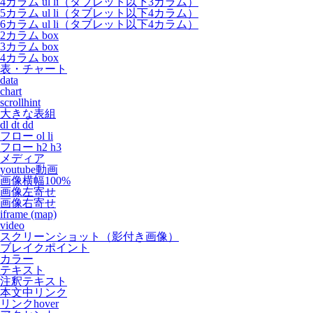
4カラム ul li（タブレット以下3カラム）
5カラム ul li（タブレット以下4カラム）
6カラム ul li（タブレット以下4カラム）
2カラム box
3カラム box
4カラム box
表・チャート
data
chart
scrollhint
大きな表組
dl dt dd
フロー ol li
フロー h2 h3
メディア
youtube動画
画像横幅100%
画像左寄せ
画像右寄せ
iframe (map)
video
スクリーンショット（影付き画像）
ブレイクポイント
カラー
テキスト
注釈テキスト
本文中リンク
リンクhover