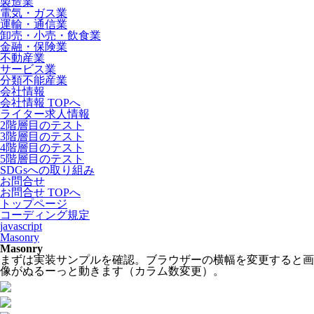
製造業
電気・ガス業
運輸・通信業
卸売・小売・飲食業
金融・保険業
不動産業
サービス業
分類不能産業
会社情報
会社情報 TOPへ
ライター求人情報
2階層目のテスト
3階層目のテスト
4階層目のテスト
5階層目のテスト
SDGsへの取り組み
お問合せ
お問合せ TOPへ
トップページ
コーディング規定
javascript
Masonry
Masonry
まずは実装サンプルを確認。ブラウザーの横幅を変更すると画
像がぬるーっと動きます（カラム数変更）。