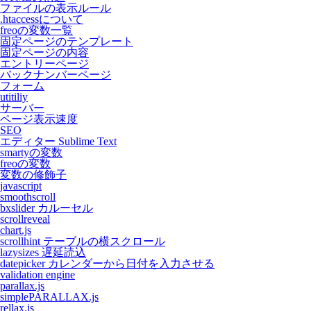
ファイルの表示ルール
.htaccessについて
freoの変数一覧
固定ページのテンプレート
固定ページの内容
エントリーページ
バックナンバーページ
フォーム
utitiliy
サーバー
ページ表示速度
SEO
エディター Sublime Text
smartyの変数
freoの変数
変数の修飾子
javascript
smoothscroll
bxslider カルーセル
scrollreveal
chart.js
scrollhint テーブルの横スクロール
lazysizes 遅延読込
datepicker カレンダーから日付を入力させる
validation engine
parallax.js
simplePARALLAX.js
rellax.js