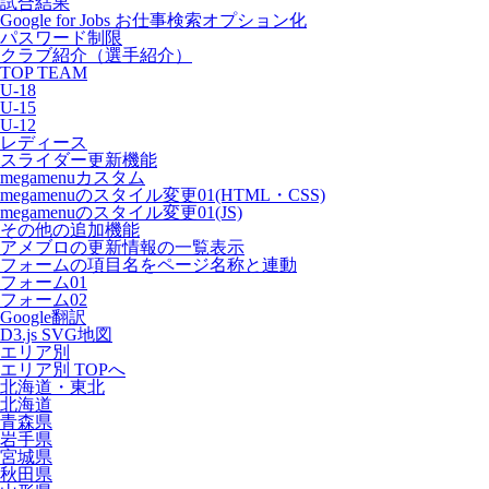
試合結果
Google for Jobs お仕事検索オプション化
パスワード制限
クラブ紹介（選手紹介）
TOP TEAM
U-18
U-15
U-12
レディース
スライダー更新機能
megamenuカスタム
megamenuのスタイル変更01(HTML・CSS)
megamenuのスタイル変更01(JS)
その他の追加機能
アメブロの更新情報の一覧表示
フォームの項目名をページ名称と連動
フォーム01
フォーム02
Google翻訳
D3.js SVG地図
エリア別
エリア別 TOPへ
北海道・東北
北海道
青森県
岩手県
宮城県
秋田県