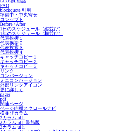
LINE風 対話
FAQ
blockquote 引用
準備中・中央寄せ
コンセプト
Before / After
1日のスケジュール（縦並び）
1年のスケジュール（横並び）
代表挨拶１
代表挨拶２
代表挨拶３
代表挨拶４
キャッチコピー１
キャッチコピー２
キャッチコピー３
リンク
コンバージョン
ミニコンバージョン
外部リンクアイコン
更に詳しく
pager
pdf
関連ページ
ページ内横スクロールナビ
横並びカラム
2カラム ul li
2カラム ul li 装飾版
3カラム ul li