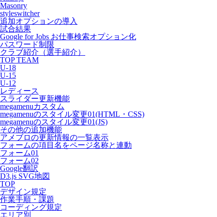
Masonry
styleswitcher
追加オプションの導入
試合結果
Google for Jobs お仕事検索オプション化
パスワード制限
クラブ紹介（選手紹介）
TOP TEAM
U-18
U-15
U-12
レディース
スライダー更新機能
megamenuカスタム
megamenuのスタイル変更01(HTML・CSS)
megamenuのスタイル変更01(JS)
その他の追加機能
アメブロの更新情報の一覧表示
フォームの項目名をページ名称と連動
フォーム01
フォーム02
Google翻訳
D3.js SVG地図
TOP
デザイン規定
作業手順・課題
コーディング規定
エリア別