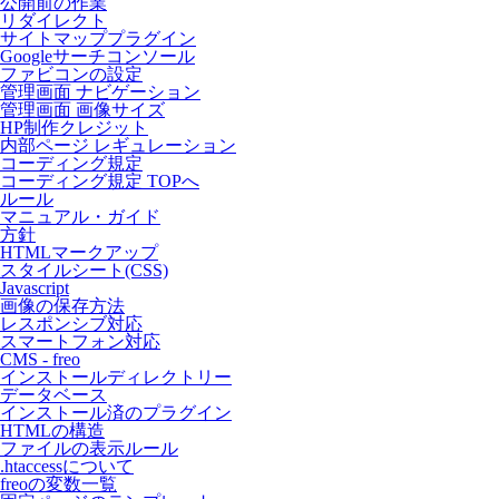
公開前の作業
リダイレクト
サイトマッププラグイン
Googleサーチコンソール
ファビコンの設定
管理画面 ナビゲーション
管理画面 画像サイズ
HP制作クレジット
内部ページ レギュレーション
コーディング規定
コーディング規定 TOPへ
ルール
マニュアル・ガイド
方針
HTMLマークアップ
スタイルシート(CSS)
Javascript
画像の保存方法
レスポンシブ対応
スマートフォン対応
CMS - freo
インストールディレクトリー
データベース
インストール済のプラグイン
HTMLの構造
ファイルの表示ルール
.htaccessについて
freoの変数一覧