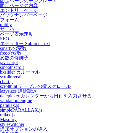
固定ページのテンプレート
固定ページの内容
エントリーページ
バックナンバーページ
フォーム
utitiliy
サーバー
ページ表示速度
SEO
エディター Sublime Text
smartyの変数
freoの変数
変数の修飾子
javascript
smoothscroll
bxslider カルーセル
scrollreveal
chart.js
scrollhint テーブルの横スクロール
lazysizes 遅延読込
datepicker カレンダーから日付を入力させる
validation engine
parallax.js
simplePARALLAX.js
rellax.js
Masonry
styleswitcher
追加オプションの導入