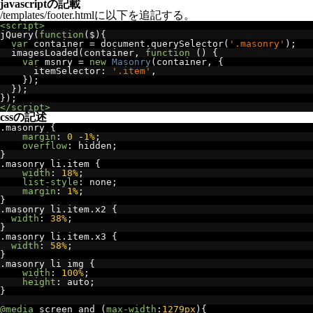
javascriptの記載
/templates/footer.htmlに以下を追記する。
<script>
jQuery
(
function
(
$
){
var
 container 
=
 document
.
querySelector
(
'.masonry'
);
  imagesLoaded
(
container
,
function
()
{
var
 msnry 
=
new
Masonry
(
container
,
{
      itemSelector
:
'.item'
,
});
});
});
</script>
cssの記述
.
masonry 
{
margin
:
0
-
1%
;
overflow
:
 hidden
;
}
.
masonry li
.
item 
{
width
:
18%
;
list-style
:
 none
;
margin
:
1%
;
}
.
masonry li
.
item
.
x2 
{
width
:
38%
;
}
.
masonry li
.
item
.
x3 
{
width
:
58%
;
}
.
masonry li img 
{
width
:
100%
;
height
:
 auto
;
}
@media
 screen and 
(
max-width
:
1279px
){