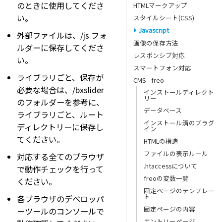
のときに使用してくださ
HTMLマークアップ
い。
スタイルシート(CSS)
Javascript
外部ファイルは、/js フォ
画像の保存方法
ルダーに保存してくださ
レスポンシブ対応
い。
スマートフォン対応
ライブラリごと、保存が
CMS - freo
必要な場合は、/bxslider
インストールディレクト
リー
のフォルダーを参考に、
データベース
ライブラリごと、ルート
インストール済のプラグ
ディレクトリーに保存し
イン
てください。
HTMLの構造
ファイルの表示ルール
対応する全てのブラウザ
.htaccessについて
で動作チェックを行って
freoの変数一覧
ください。
固定ページのテンプレー
ト
各ブラウザのデベロッパ
固定ページの内容
ーツールのコンソールで
エントリーページ