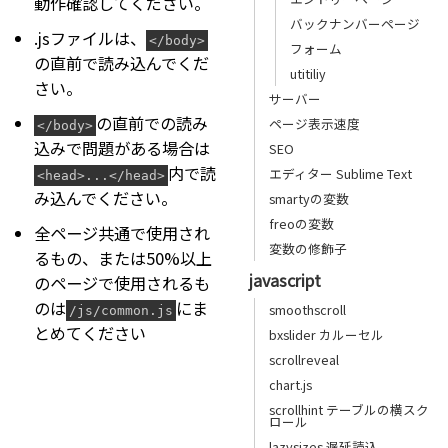
動作確認してください。
バックナンバーページ
.jsファイルは、
</body>
フォーム
の直前で読み込んでくだ
utitiliy
さい。
サーバー
の直前での読み
ページ表示速度
</body>
込みで問題がある場合は
SEO
内で読
エディター Sublime Text
<head>...</head>
み込んでください。
smartyの変数
freoの変数
全ページ共通で使用され
変数の修飾子
るもの、または50%以上
javascript
のページで使用されるも
のは
にま
smoothscroll
/js/common.js
とめてください
bxslider カルーセル
scrollreveal
chart.js
scrollhint テーブルの横スク
ロール
lazysizes 遅延読込