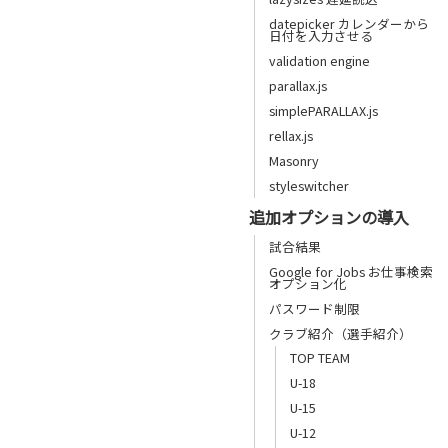
datepicker カレンダーから
日付を入力させる
validation engine
parallax.js
simplePARALLAX.js
rellax.js
Masonry
styleswitcher
追加オプションの導入
試合結果
Google for Jobs お仕事検索
オプション化
パスワード制限
クラブ紹介（選手紹介）
TOP TEAM
U-18
U-15
U-12