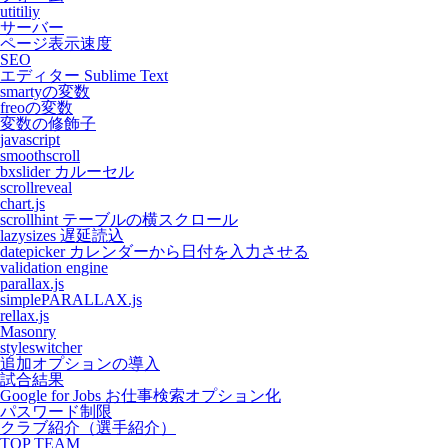
utitiliy
サーバー
ページ表示速度
SEO
エディター Sublime Text
smartyの変数
freoの変数
変数の修飾子
javascript
smoothscroll
bxslider カルーセル
scrollreveal
chart.js
scrollhint テーブルの横スクロール
lazysizes 遅延読込
datepicker カレンダーから日付を入力させる
validation engine
parallax.js
simplePARALLAX.js
rellax.js
Masonry
styleswitcher
追加オプションの導入
試合結果
Google for Jobs お仕事検索オプション化
パスワード制限
クラブ紹介（選手紹介）
TOP TEAM