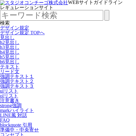
WEBサイトガイドライン
レギュレーションサイト
検索
デザイン規定
デザイン規定 TOPへ
見出し
h2見出し
h3見出し
h4見出し
h5見出し
h6見出し
テキスト
リード文
強調テキスト１
強調テキスト２
強調テキスト３
ulリスト
olリスト
注意書き
strong強調
markハイライト
LINE風 対話
FAQ
blockquote 引用
準備中・中央寄せ
コンセプト