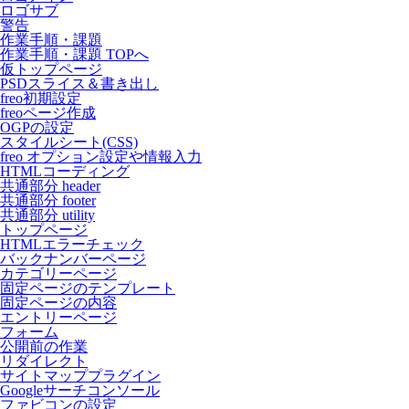
ロゴサブ
警告
作業手順・課題
作業手順・課題 TOPへ
仮トップページ
PSDスライス＆書き出し
freo初期設定
freoページ作成
OGPの設定
スタイルシート(CSS)
freo オプション設定や情報入力
HTMLコーディング
共通部分 header
共通部分 footer
共通部分 utility
トップページ
HTMLエラーチェック
バックナンバーページ
カテゴリーページ
固定ページのテンプレート
固定ページの内容
エントリーページ
フォーム
公開前の作業
リダイレクト
サイトマッププラグイン
Googleサーチコンソール
ファビコンの設定