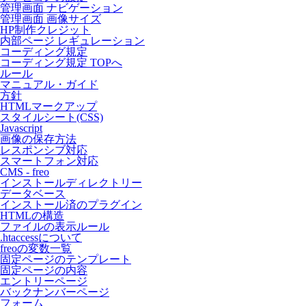
管理画面 ナビゲーション
管理画面 画像サイズ
HP制作クレジット
内部ページ レギュレーション
コーディング規定
コーディング規定 TOPへ
ルール
マニュアル・ガイド
方針
HTMLマークアップ
スタイルシート(CSS)
Javascript
画像の保存方法
レスポンシブ対応
スマートフォン対応
CMS - freo
インストールディレクトリー
データベース
インストール済のプラグイン
HTMLの構造
ファイルの表示ルール
.htaccessについて
freoの変数一覧
固定ページのテンプレート
固定ページの内容
エントリーページ
バックナンバーページ
フォーム