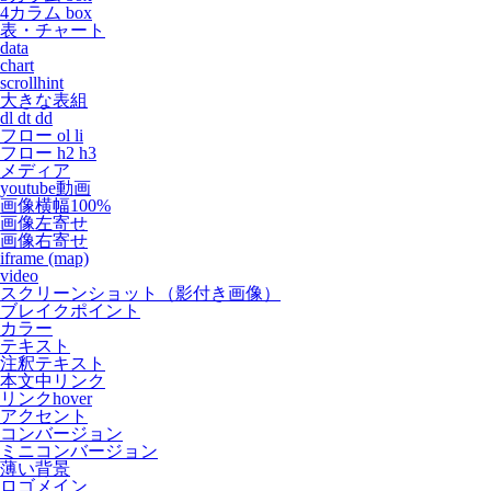
4カラム box
表・チャート
data
chart
scrollhint
大きな表組
dl dt dd
フロー ol li
フロー h2 h3
メディア
youtube動画
画像横幅100%
画像左寄せ
画像右寄せ
iframe (map)
video
スクリーンショット（影付き画像）
ブレイクポイント
カラー
テキスト
注釈テキスト
本文中リンク
リンクhover
アクセント
コンバージョン
ミニコンバージョン
薄い背景
ロゴメイン