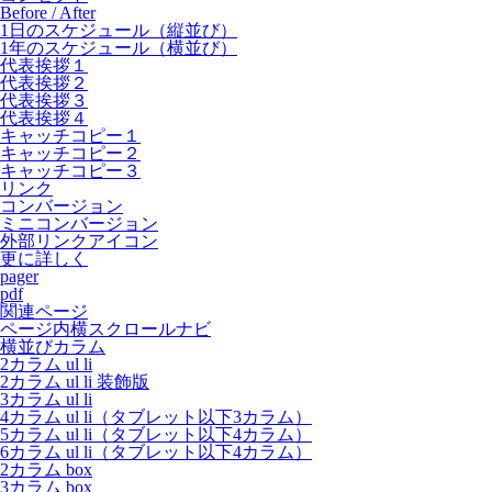
Before / After
1日のスケジュール（縦並び）
1年のスケジュール（横並び）
代表挨拶１
代表挨拶２
代表挨拶３
代表挨拶４
キャッチコピー１
キャッチコピー２
キャッチコピー３
リンク
コンバージョン
ミニコンバージョン
外部リンクアイコン
更に詳しく
pager
pdf
関連ページ
ページ内横スクロールナビ
横並びカラム
2カラム ul li
2カラム ul li 装飾版
3カラム ul li
4カラム ul li（タブレット以下3カラム）
5カラム ul li（タブレット以下4カラム）
6カラム ul li（タブレット以下4カラム）
2カラム box
3カラム box