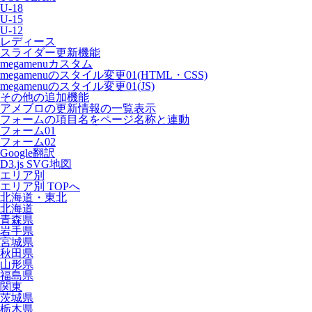
U-18
U-15
U-12
レディース
スライダー更新機能
megamenuカスタム
megamenuのスタイル変更01(HTML・CSS)
megamenuのスタイル変更01(JS)
その他の追加機能
アメブロの更新情報の一覧表示
フォームの項目名をページ名称と連動
フォーム01
フォーム02
Google翻訳
D3.js SVG地図
エリア別
エリア別 TOPへ
北海道・東北
北海道
青森県
岩手県
宮城県
秋田県
山形県
福島県
関東
茨城県
栃木県