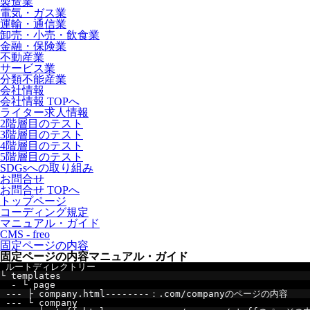
製造業
電気・ガス業
運輸・通信業
卸売・小売・飲食業
金融・保険業
不動産業
サービス業
分類不能産業
会社情報
会社情報 TOPへ
ライター求人情報
2階層目のテスト
3階層目のテスト
4階層目のテスト
5階層目のテスト
SDGsへの取り組み
お問合せ
お問合せ TOPへ
トップページ
コーディング規定
マニュアル・ガイド
CMS - freo
固定ページの内容
固定ページの内容
マニュアル・ガイド
ルートディレクトリー
└
templates
-
└
page
---
├
 company
.
html
--------：.
com
/
company
のページの内容
---
└
company