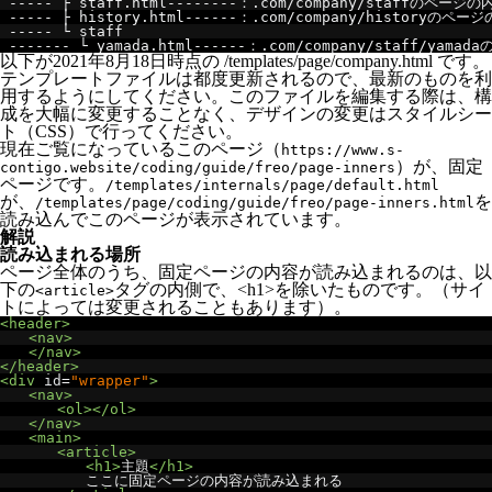
-----
├
 staff
.
html
--------：.
com
/
company
/
staff
のページの
-----
├
 history
.
html
------：.
com
/
company
/
history
のページ
-----
└
staff
-------
└
 yamada
.
html
------：.
com
/
company
/
staff
/
yamada
以下が2021年8月18日時点の /templates/page/company.html です。
テンプレートファイルは都度更新されるので、最新のものを利
用するようにしてください。このファイルを編集する際は、構
成を大幅に変更することなく、デザインの変更はスタイルシー
ト（CSS）で行ってください。
現在ご覧になっているこのページ（
https://www.s-
）が、固定
contigo.website/coding/guide/freo/page-inners
ページです。
/templates/internals/page/default.html
が、
を
/templates/page/coding/guide/freo/page-inners.html
読み込んでこのページが表示されています。
解説
読み込まれる場所
ページ全体のうち、固定ページの内容が読み込まれるのは、以
下の
タグの内側で、<h1>を除いたものです。（サイ
<article>
トによっては変更されることもあります）。
<header>
<nav>
</nav>
</header>
<div
id
=
"wrapper"
>
<nav>
<ol></ol>
</nav>
<main>
<article>
<h1>
主題
</h1>
　　　　　　ここに固定ページの内容が読み込まれる