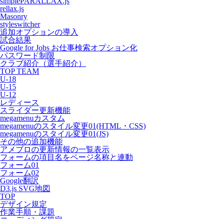
simplePARALLAX.js
rellax.js
Masonry
styleswitcher
追加オプションの導入
試合結果
Google for Jobs お仕事検索オプション化
パスワード制限
クラブ紹介（選手紹介）
TOP TEAM
U-18
U-15
U-12
レディース
スライダー更新機能
megamenuカスタム
megamenuのスタイル変更01(HTML・CSS)
megamenuのスタイル変更01(JS)
その他の追加機能
アメブロの更新情報の一覧表示
フォームの項目名をページ名称と連動
フォーム01
フォーム02
Google翻訳
D3.js SVG地図
TOP
デザイン規定
作業手順・課題