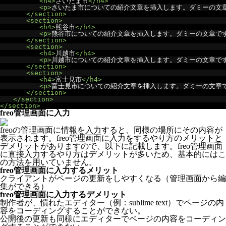
<h4>
さいたま市
</h4>
<p>
さいたま市についての紹介文章を挿入します。ダミーの文
</section>
<section>
<h4>
熊谷市
</h4>
<p>
熊谷市についての紹介文章を挿入します。ダミーの文章で
</section>
<section>
<h4>
川越市
</h4>
<p>
川越市についての紹介文章を挿入します。ダミーの文章で
</section>
<section>
<h4>
富士見市
</h4>
<p>
富士見市についての紹介文章を挿入します。ダミーの文章
</section>
</section>
</section>
freo管理画面に入力
freoの管理画面に情報を入力すると、同様の場所にその内容が
表示されます。freo管理画面に入力をするやり方のメリットと
デメリットがありますので、以下に記載します。freo管理画面
に直接入力するやり方はデメリットが多いため、基本的にはこ
の方法を用いていません。
freo管理画面に入力するメリット
クライアントがページの更新をしやすくなる（管理画面から編
集ができる）
freo管理画面に入力するデメリット
制作者が、慣れたエディター（例：sublime text）でページの内
容をコーディングすることができない。
公開後の更新も同様にエディターでページの内容をコーディン