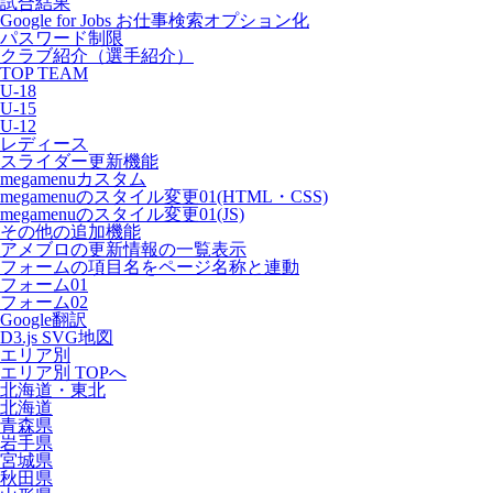
試合結果
Google for Jobs お仕事検索オプション化
パスワード制限
クラブ紹介（選手紹介）
TOP TEAM
U-18
U-15
U-12
レディース
スライダー更新機能
megamenuカスタム
megamenuのスタイル変更01(HTML・CSS)
megamenuのスタイル変更01(JS)
その他の追加機能
アメブロの更新情報の一覧表示
フォームの項目名をページ名称と連動
フォーム01
フォーム02
Google翻訳
D3.js SVG地図
エリア別
エリア別 TOPへ
北海道・東北
北海道
青森県
岩手県
宮城県
秋田県