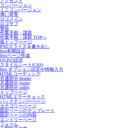
アクセント
コンバージョン
ミニコンバージョン
薄い背景
ロゴメイン
ロゴサブ
警告
作業手順・課題
作業手順・課題 TOPへ
仮トップページ
PSDスライス＆書き出し
freo初期設定
freoページ作成
OGPの設定
スタイルシート(CSS)
freo オプション設定や情報入力
HTMLコーディング
共通部分 header
共通部分 footer
共通部分 utility
トップページ
HTMLエラーチェック
バックナンバーページ
カテゴリーページ
固定ページのテンプレート
固定ページの内容
エントリーページ
フォーム