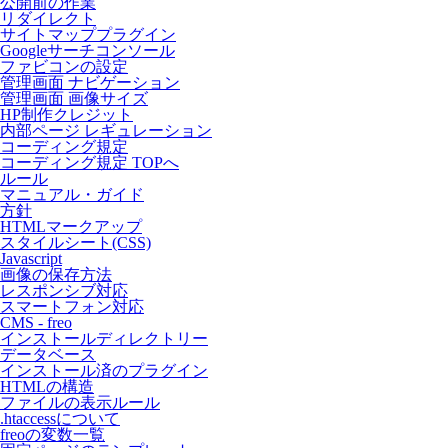
公開前の作業
リダイレクト
サイトマッププラグイン
Googleサーチコンソール
ファビコンの設定
管理画面 ナビゲーション
管理画面 画像サイズ
HP制作クレジット
内部ページ レギュレーション
コーディング規定
コーディング規定 TOPへ
ルール
マニュアル・ガイド
方針
HTMLマークアップ
スタイルシート(CSS)
Javascript
画像の保存方法
レスポンシブ対応
スマートフォン対応
CMS - freo
インストールディレクトリー
データベース
インストール済のプラグイン
HTMLの構造
ファイルの表示ルール
.htaccessについて
freoの変数一覧