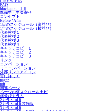
LINE風 対話
FAQ
blockquote 引用
準備中・中央寄せ
コンセプト
Before / After
1日のスケジュール（縦並び）
1年のスケジュール（横並び）
代表挨拶１
代表挨拶２
代表挨拶３
代表挨拶４
キャッチコピー１
キャッチコピー２
キャッチコピー３
リンク
コンバージョン
ミニコンバージョン
外部リンクアイコン
更に詳しく
pager
pdf
関連ページ
ページ内横スクロールナビ
横並びカラム
2カラム ul li
2カラム ul li 装飾版
3カラム ul li