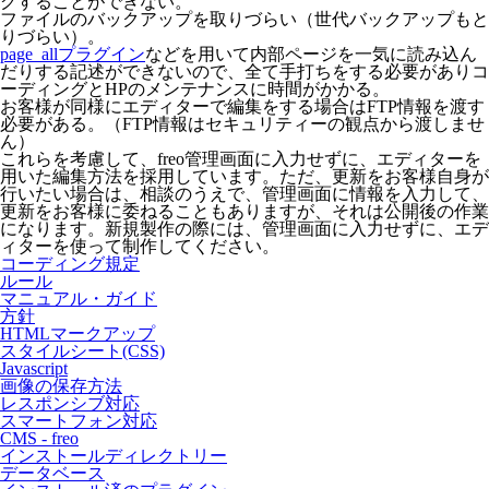
グすることができない。
ファイルのバックアップを取りづらい（世代バックアップもと
りづらい）。
page_allプラグイン
などを用いて内部ページを一気に読み込ん
だりする記述ができないので、全て手打ちをする必要がありコ
ーディングとHPのメンテナンスに時間がかかる。
お客様が同様にエディターで編集をする場合はFTP情報を渡す
必要がある。（FTP情報はセキュリティーの観点から渡しませ
ん）
これらを考慮して、freo管理画面に入力せずに、エディターを
用いた編集方法を採用しています。ただ、更新をお客様自身が
行いたい場合は、相談のうえで、管理画面に情報を入力して、
更新をお客様に委ねることもありますが、それは公開後の作業
になります。新規製作の際には、管理画面に入力せずに、エデ
ィターを使って制作してください。
コーディング規定
ルール
マニュアル・ガイド
方針
HTMLマークアップ
スタイルシート(CSS)
Javascript
画像の保存方法
レスポンシブ対応
スマートフォン対応
CMS - freo
インストールディレクトリー
データベース