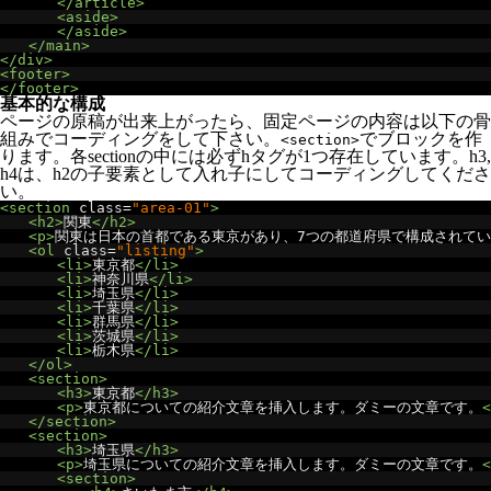
</article>
<aside>
</aside>
</main>
</div>
<footer>
</footer>
基本的な構成
ページの原稿が出来上がったら、固定ページの内容は以下の骨
組みでコーディングをして下さい。
でブロックを作
<section>
ります。各sectionの中には必ずhタグが1つ存在しています。h3,
h4は、h2の子要素として入れ子にしてコーディングしてくださ
い。
<section
class
=
"area-01"
>
<h2>
関東
</h2>
<p>
関東は日本の首都である東京があり、7つの都道府県で構成されて
<ol
class
=
"listing"
>
<li>
東京都
</li>
<li>
神奈川県
</li>
<li>
埼玉県
</li>
<li>
千葉県
</li>
<li>
群馬県
</li>
<li>
茨城県
</li>
<li>
栃木県
</li>
</ol>
<section>
<h3>
東京都
</h3>
<p>
東京都についての紹介文章を挿入します。ダミーの文章です。
<
</section>
<section>
<h3>
埼玉県
</h3>
<p>
埼玉県についての紹介文章を挿入します。ダミーの文章です。
<
<section>