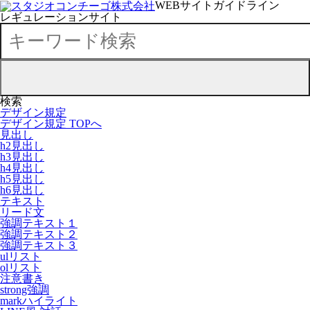
WEBサイトガイドライン
レギュレーションサイト
検索
デザイン規定
デザイン規定 TOPへ
見出し
h2見出し
h3見出し
h4見出し
h5見出し
h6見出し
テキスト
リード文
強調テキスト１
強調テキスト２
強調テキスト３
ulリスト
olリスト
注意書き
strong強調
markハイライト