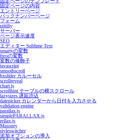
固定ページのテンプレート
固定ページの内容
エントリーページ
バックナンバーページ
フォーム
utitiliy
サーバー
ページ表示速度
SEO
エディター Sublime Text
smartyの変数
freoの変数
変数の修飾子
javascript
smoothscroll
bxslider カルーセル
scrollreveal
chart.js
scrollhint テーブルの横スクロール
lazysizes 遅延読込
datepicker カレンダーから日付を入力させる
validation engine
parallax.js
simplePARALLAX.js
rellax.js
Masonry
styleswitcher
追加オプションの導入