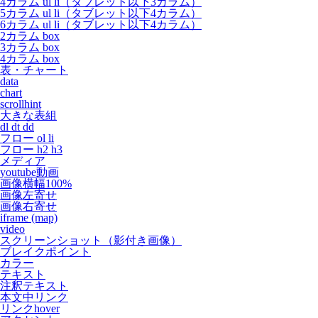
4カラム ul li（タブレット以下3カラム）
5カラム ul li（タブレット以下4カラム）
6カラム ul li（タブレット以下4カラム）
2カラム box
3カラム box
4カラム box
表・チャート
data
chart
scrollhint
大きな表組
dl dt dd
フロー ol li
フロー h2 h3
メディア
youtube動画
画像横幅100%
画像左寄せ
画像右寄せ
iframe (map)
video
スクリーンショット（影付き画像）
ブレイクポイント
カラー
テキスト
注釈テキスト
本文中リンク
リンクhover