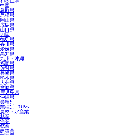
和歌山県
中国
鳥取県
島根県
岡山県
広島県
山口県
四国
徳島県
香川県
愛媛県
高知県
九州・沖縄
福岡県
佐賀県
長崎県
熊本県
大分県
宮崎県
鹿児島県
沖縄県
業種別
業種別 TOPへ
農林・水産業
林業
漁業
鉱業
建設業