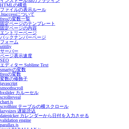
インストール済のプラグイン
HTMLの構造
ファイルの表示ルール
.htaccessについて
freoの変数一覧
固定ページのテンプレート
固定ページの内容
エントリーページ
バックナンバーページ
フォーム
utitiliy
サーバー
ページ表示速度
SEO
エディター Sublime Text
smartyの変数
freoの変数
変数の修飾子
javascript
smoothscroll
bxslider カルーセル
scrollreveal
chart.js
scrollhint テーブルの横スクロール
lazysizes 遅延読込
datepicker カレンダーから日付を入力させる
validation engine
parallax.js