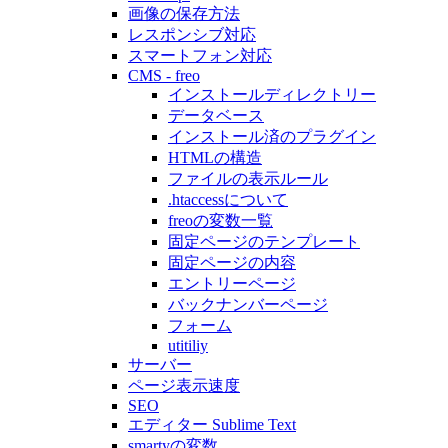
画像の保存方法
レスポンシブ対応
スマートフォン対応
CMS - freo
インストールディレクトリー
データベース
インストール済のプラグイン
HTMLの構造
ファイルの表示ルール
.htaccessについて
freoの変数一覧
固定ページのテンプレート
固定ページの内容
エントリーページ
バックナンバーページ
フォーム
utitiliy
サーバー
ページ表示速度
SEO
エディター Sublime Text
smartyの変数