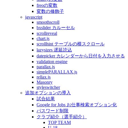
freoの変数
変数の修飾子
javascript
smoothscroll
bxslider カルーセル
scrollreveal
chart.js
scrollhint テーブルの横スクロール
lazysizes 遅延読込
datepicker カレンダーから日付を入力させる
validation engine
parallax.js
simplePARALLAX.js
rellax.js
Masonry
styleswitcher
追加オプションの導入
試合結果
Google for Jobs お仕事検索オプション化
パスワード制限
クラブ紹介（選手紹介）
TOP TEAM
U-18