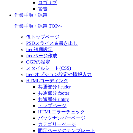
ロゴサブ
警告
作業手順・課題
作業手順・課題 TOPへ
仮トップページ
PSDスライス＆書き出し
freo初期設定
freoページ作成
OGPの設定
スタイルシート(CSS)
freo オプション設定や情報入力
HTMLコーディング
共通部分 header
共通部分 footer
共通部分 utility
トップページ
HTMLエラーチェック
バックナンバーページ
カテゴリーページ
固定ページのテンプレート