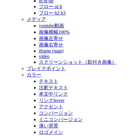
dl dt dd
フロー ol li
フロー h2 h3
メディア
youtube動画
画像横幅100%
画像左寄せ
画像右寄せ
iframe (map)
video
スクリーンショット（影付き画像）
ブレイクポイント
カラー
テキスト
注釈テキスト
本文中リンク
リンクhover
アクセント
コンバージョン
ミニコンバージョン
薄い背景
ロゴメイン