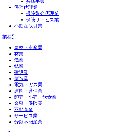
共済事業
保険代理業
保険媒介代理業
保険サ－ビス業
不動産取引業
業種別
農林・水産業
林業
漁業
鉱業
建設業
製造業
電気・ガス業
運輸・通信業
卸売・小売・飲食業
金融・保険業
不動産業
サービス業
分類不能産業