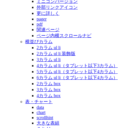
ミニコンバージョン
外部リンクアイコン
更に詳しく
pager
pdf
関連ページ
ページ内横スクロールナビ
横並びカラム
2カラム ul li
2カラム ul li 装飾版
3カラム ul li
4カラム ul li（タブレット以下3カラム）
5カラム ul li（タブレット以下4カラム）
6カラム ul li（タブレット以下4カラム）
2カラム box
3カラム box
4カラム box
表・チャート
data
chart
scrollhint
大きな表組