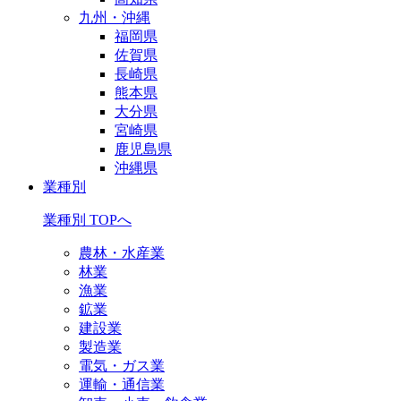
九州・沖縄
福岡県
佐賀県
長崎県
熊本県
大分県
宮崎県
鹿児島県
沖縄県
業種別
業種別 TOPへ
農林・水産業
林業
漁業
鉱業
建設業
製造業
電気・ガス業
運輸・通信業