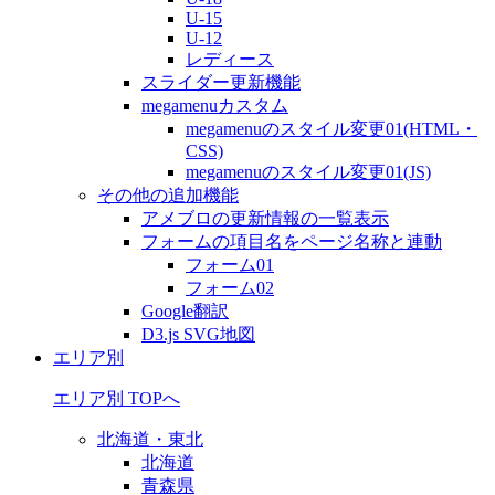
U-15
U-12
レディース
スライダー更新機能
megamenuカスタム
megamenuのスタイル変更01(HTML・
CSS)
megamenuのスタイル変更01(JS)
その他の追加機能
アメブロの更新情報の一覧表示
フォームの項目名をページ名称と連動
フォーム01
フォーム02
Google翻訳
D3.js SVG地図
エリア別
エリア別 TOPへ
北海道・東北
北海道
青森県