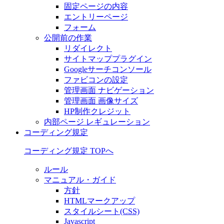
固定ページの内容
エントリーページ
フォーム
公開前の作業
リダイレクト
サイトマッププラグイン
Googleサーチコンソール
ファビコンの設定
管理画面 ナビゲーション
管理画面 画像サイズ
HP制作クレジット
内部ページ レギュレーション
コーディング規定
コーディング規定 TOPへ
ルール
マニュアル・ガイド
方針
HTMLマークアップ
スタイルシート(CSS)
Javascript