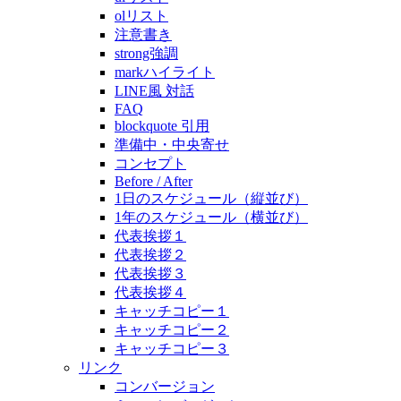
olリスト
注意書き
strong強調
markハイライト
LINE風 対話
FAQ
blockquote 引用
準備中・中央寄せ
コンセプト
Before / After
1日のスケジュール（縦並び）
1年のスケジュール（横並び）
代表挨拶１
代表挨拶２
代表挨拶３
代表挨拶４
キャッチコピー１
キャッチコピー２
キャッチコピー３
リンク
コンバージョン