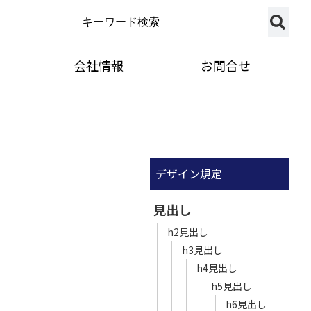
会社情報
お問合せ
デザイン規定
見出し
h2見出し
h3見出し
h4見出し
h5見出し
h6見出し