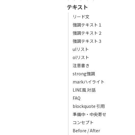
テキスト
リード文
強調テキスト１
強調テキスト２
強調テキスト３
ulリスト
olリスト
注意書き
strong強調
markハイライト
LINE風 対話
FAQ
blockquote 引用
準備中・中央寄せ
コンセプト
Before / After