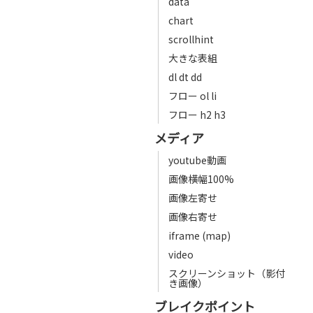
data
chart
scrollhint
大きな表組
dl dt dd
フロー ol li
フロー h2 h3
メディア
youtube動画
画像横幅100%
画像左寄せ
画像右寄せ
iframe (map)
video
スクリーンショット（影付
き画像）
ブレイクポイント