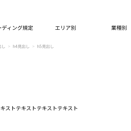
ーディング規定
エリア別
業種別
出し
h4見出し
h5見出し
トテキストテキストテキストテキスト