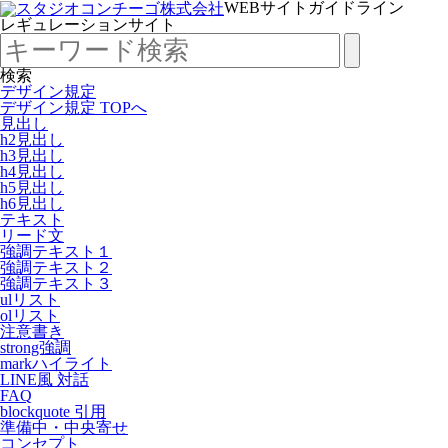
WEBサイトガイドライン
レギュレーションサイト
検索
デザイン規定
デザイン規定 TOPへ
見出し
h2見出し
h3見出し
h4見出し
h5見出し
h6見出し
テキスト
リード文
強調テキスト１
強調テキスト２
強調テキスト３
ulリスト
olリスト
注意書き
strong強調
markハイライト
LINE風 対話
FAQ
blockquote 引用
準備中・中央寄せ
コンセプト