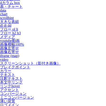
4カラム box
表・チャート
data
chart
scrollhint
大きな表組
dl dt dd
フロー ol li
フロー h2 h3
メディア
youtube動画
画像横幅100%
画像左寄せ
画像右寄せ
iframe (map)
video
スクリーンショット（影付き画像）
ブレイクポイント
カラー
テキスト
注釈テキスト
本文中リンク
リンクhover
アクセント
コンバージョン
ミニコンバージョン
薄い背景
ロゴメイン