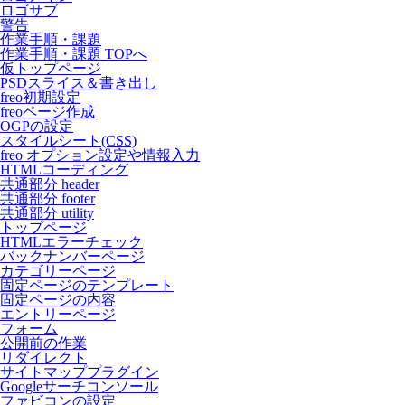
ロゴサブ
警告
作業手順・課題
作業手順・課題 TOPへ
仮トップページ
PSDスライス＆書き出し
freo初期設定
freoページ作成
OGPの設定
スタイルシート(CSS)
freo オプション設定や情報入力
HTMLコーディング
共通部分 header
共通部分 footer
共通部分 utility
トップページ
HTMLエラーチェック
バックナンバーページ
カテゴリーページ
固定ページのテンプレート
固定ページの内容
エントリーページ
フォーム
公開前の作業
リダイレクト
サイトマッププラグイン
Googleサーチコンソール
ファビコンの設定