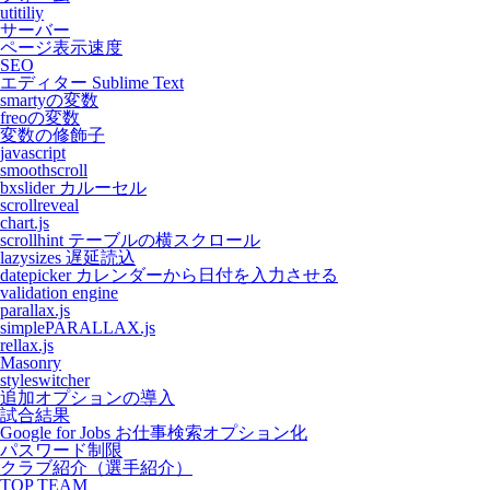
utitiliy
サーバー
ページ表示速度
SEO
エディター Sublime Text
smartyの変数
freoの変数
変数の修飾子
javascript
smoothscroll
bxslider カルーセル
scrollreveal
chart.js
scrollhint テーブルの横スクロール
lazysizes 遅延読込
datepicker カレンダーから日付を入力させる
validation engine
parallax.js
simplePARALLAX.js
rellax.js
Masonry
styleswitcher
追加オプションの導入
試合結果
Google for Jobs お仕事検索オプション化
パスワード制限
クラブ紹介（選手紹介）
TOP TEAM