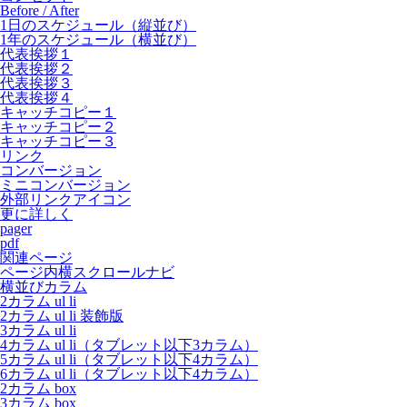
Before / After
1日のスケジュール（縦並び）
1年のスケジュール（横並び）
代表挨拶１
代表挨拶２
代表挨拶３
代表挨拶４
キャッチコピー１
キャッチコピー２
キャッチコピー３
リンク
コンバージョン
ミニコンバージョン
外部リンクアイコン
更に詳しく
pager
pdf
関連ページ
ページ内横スクロールナビ
横並びカラム
2カラム ul li
2カラム ul li 装飾版
3カラム ul li
4カラム ul li（タブレット以下3カラム）
5カラム ul li（タブレット以下4カラム）
6カラム ul li（タブレット以下4カラム）
2カラム box
3カラム box