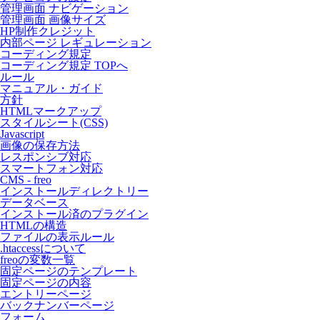
管理画面 ナビゲーション
管理画面 画像サイズ
HP制作クレジット
内部ページ レギュレーション
コーディング規定
コーディング規定 TOPへ
ルール
マニュアル・ガイド
方針
HTMLマークアップ
スタイルシート(CSS)
Javascript
画像の保存方法
レスポンシブ対応
スマートフォン対応
CMS - freo
インストールディレクトリー
データベース
インストール済のプラグイン
HTMLの構造
ファイルの表示ルール
.htaccessについて
freoの変数一覧
固定ページのテンプレート
固定ページの内容
エントリーページ
バックナンバーページ
フォーム