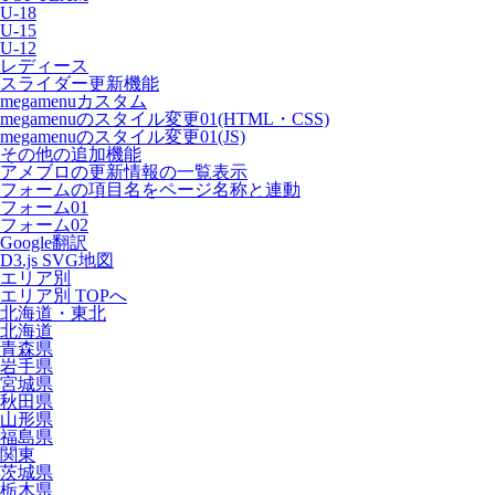
U-18
U-15
U-12
レディース
スライダー更新機能
megamenuカスタム
megamenuのスタイル変更01(HTML・CSS)
megamenuのスタイル変更01(JS)
その他の追加機能
アメブロの更新情報の一覧表示
フォームの項目名をページ名称と連動
フォーム01
フォーム02
Google翻訳
D3.js SVG地図
エリア別
エリア別 TOPへ
北海道・東北
北海道
青森県
岩手県
宮城県
秋田県
山形県
福島県
関東
茨城県
栃木県