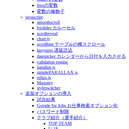
freoの変数
変数の修飾子
javascript
smoothscroll
bxslider カルーセル
scrollreveal
chart.js
scrollhint テーブルの横スクロール
lazysizes 遅延読込
datepicker カレンダーから日付を入力させる
validation engine
parallax.js
simplePARALLAX.js
rellax.js
Masonry
styleswitcher
追加オプションの導入
試合結果
Google for Jobs お仕事検索オプション化
パスワード制限
クラブ紹介（選手紹介）
TOP TEAM
U-18