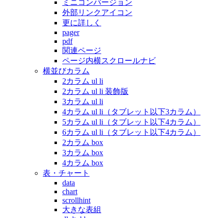
ミニコンバージョン
外部リンクアイコン
更に詳しく
pager
pdf
関連ページ
ページ内横スクロールナビ
横並びカラム
2カラム ul li
2カラム ul li 装飾版
3カラム ul li
4カラム ul li（タブレット以下3カラム）
5カラム ul li（タブレット以下4カラム）
6カラム ul li（タブレット以下4カラム）
2カラム box
3カラム box
4カラム box
表・チャート
data
chart
scrollhint
大きな表組