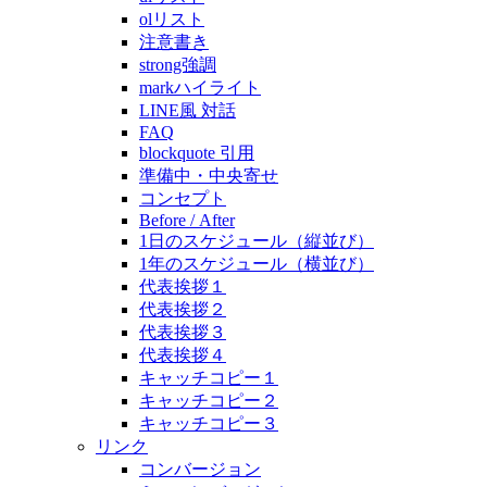
olリスト
注意書き
strong強調
markハイライト
LINE風 対話
FAQ
blockquote 引用
準備中・中央寄せ
コンセプト
Before / After
1日のスケジュール（縦並び）
1年のスケジュール（横並び）
代表挨拶１
代表挨拶２
代表挨拶３
代表挨拶４
キャッチコピー１
キャッチコピー２
キャッチコピー３
リンク
コンバージョン