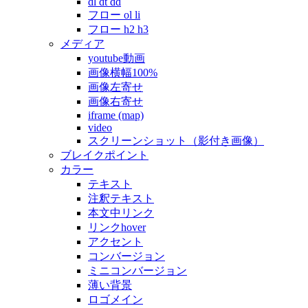
dl dt dd
フロー ol li
フロー h2 h3
メディア
youtube動画
画像横幅100%
画像左寄せ
画像右寄せ
iframe (map)
video
スクリーンショット（影付き画像）
ブレイクポイント
カラー
テキスト
注釈テキスト
本文中リンク
リンクhover
アクセント
コンバージョン
ミニコンバージョン
薄い背景
ロゴメイン