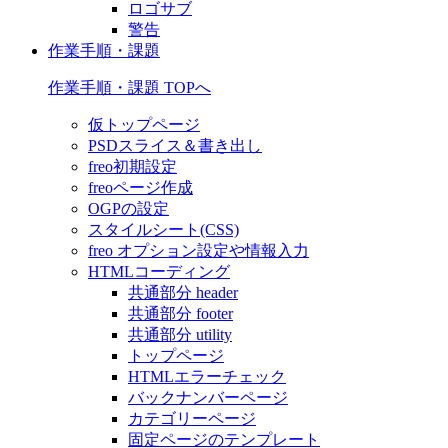
ロゴサブ
警告
作業手順・課題
作業手順・課題 TOPへ
仮トップページ
PSDスライス＆書き出し
freo初期設定
freoページ作成
OGPの設定
スタイルシート(CSS)
freo オプション設定や情報入力
HTMLコーディング
共通部分 header
共通部分 footer
共通部分 utility
トップページ
HTMLエラーチェック
バックナンバーページ
カテゴリーページ
固定ページのテンプレート