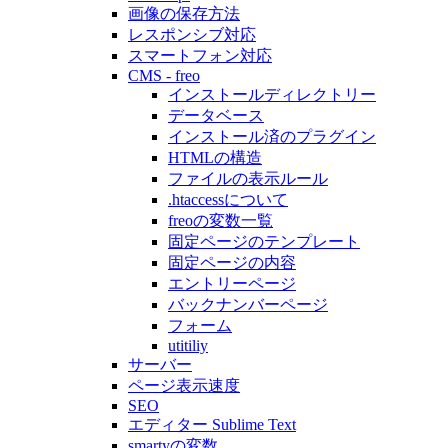
画像の保存方法
レスポンシブ対応
スマートフォン対応
CMS - freo
インストールディレクトリー
データベース
インストール済のプラグイン
HTMLの構造
ファイルの表示ルール
.htaccessについて
freoの変数一覧
固定ページのテンプレート
固定ページの内容
エントリーページ
バックナンバーページ
フォーム
utitiliy
サーバー
ページ表示速度
SEO
エディター Sublime Text
smartyの変数