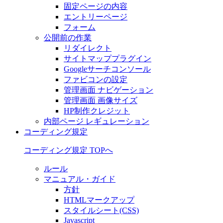
固定ページの内容
エントリーページ
フォーム
公開前の作業
リダイレクト
サイトマッププラグイン
Googleサーチコンソール
ファビコンの設定
管理画面 ナビゲーション
管理画面 画像サイズ
HP制作クレジット
内部ページ レギュレーション
コーディング規定
コーディング規定 TOPへ
ルール
マニュアル・ガイド
方針
HTMLマークアップ
スタイルシート(CSS)
Javascript