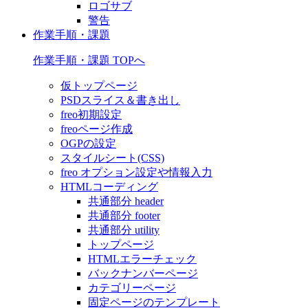
ロゴサブ
警告
作業手順・課題
作業手順・課題 TOPへ
仮トップページ
PSDスライス＆書き出し
freo初期設定
freoページ作成
OGPの設定
スタイルシート(CSS)
freo オプション設定や情報入力
HTMLコーディング
共通部分 header
共通部分 footer
共通部分 utility
トップページ
HTMLエラーチェック
バックナンバーページ
カテゴリーページ
固定ページのテンプレート