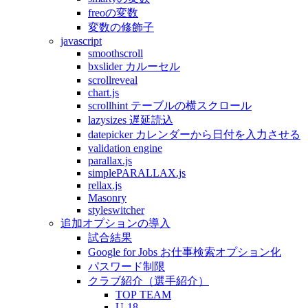
freoの変数
変数の修飾子
javascript
smoothscroll
bxslider カルーセル
scrollreveal
chart.js
scrollhint テーブルの横スクロール
lazysizes 遅延読込
datepicker カレンダーから日付を入力させる
validation engine
parallax.js
simplePARALLAX.js
rellax.js
Masonry
styleswitcher
追加オプションの導入
試合結果
Google for Jobs お仕事検索オプション化
パスワード制限
クラブ紹介（選手紹介）
TOP TEAM
U-18