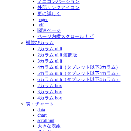
ミニコンバージョン
外部リンクアイコン
更に詳しく
pager
pdf
関連ページ
ページ内横スクロールナビ
横並びカラム
2カラム ul li
2カラム ul li 装飾版
3カラム ul li
4カラム ul li（タブレット以下3カラム）
5カラム ul li（タブレット以下4カラム）
6カラム ul li（タブレット以下4カラム）
2カラム box
3カラム box
4カラム box
表・チャート
data
chart
scrollhint
大きな表組