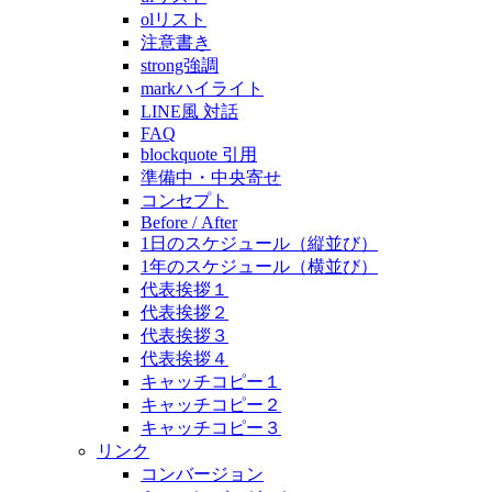
olリスト
注意書き
strong強調
markハイライト
LINE風 対話
FAQ
blockquote 引用
準備中・中央寄せ
コンセプト
Before / After
1日のスケジュール（縦並び）
1年のスケジュール（横並び）
代表挨拶１
代表挨拶２
代表挨拶３
代表挨拶４
キャッチコピー１
キャッチコピー２
キャッチコピー３
リンク
コンバージョン