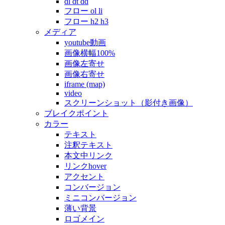
dl dt dd
フロー ol li
フロー h2 h3
メディア
youtube動画
画像横幅100%
画像左寄せ
画像右寄せ
iframe (map)
video
スクリーンショット（影付き画像）
ブレイクポイント
カラー
テキスト
注釈テキスト
本文中リンク
リンクhover
アクセント
コンバージョン
ミニコンバージョン
薄い背景
ロゴメイン