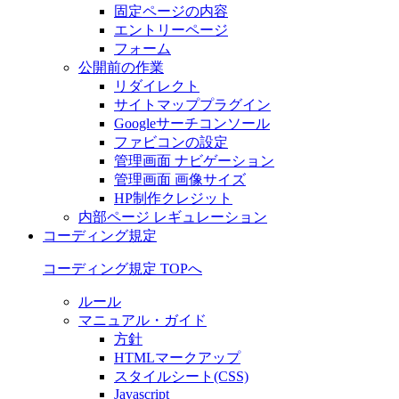
固定ページの内容
エントリーページ
フォーム
公開前の作業
リダイレクト
サイトマッププラグイン
Googleサーチコンソール
ファビコンの設定
管理画面 ナビゲーション
管理画面 画像サイズ
HP制作クレジット
内部ページ レギュレーション
コーディング規定
コーディング規定 TOPへ
ルール
マニュアル・ガイド
方針
HTMLマークアップ
スタイルシート(CSS)
Javascript