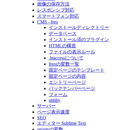
画像の保存方法
レスポンシブ対応
スマートフォン対応
CMS - freo
インストールディレクトリー
データベース
インストール済のプラグイン
HTMLの構造
ファイルの表示ルール
.htaccessについて
freoの変数一覧
固定ページのテンプレート
固定ページの内容
エントリーページ
バックナンバーページ
フォーム
utitiliy
サーバー
ページ表示速度
SEO
エディター Sublime Text
smartyの変数