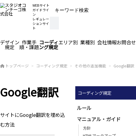
WEBサイト
ガイドライ
ン
レギュレー
ションサイ
ト
デザイン
作業手
コーディ
エリア別
業種別
会社情報
お問合せ
規定
順・課題
ング規定
トップページ
コーディング規定
その他の追加機能
Google翻訳
Google翻訳
コーディング規定
ルール
サイトにGoogle翻訳を埋め込
マニュアル・ガイド
む方法
方針
HTMLマークアップ