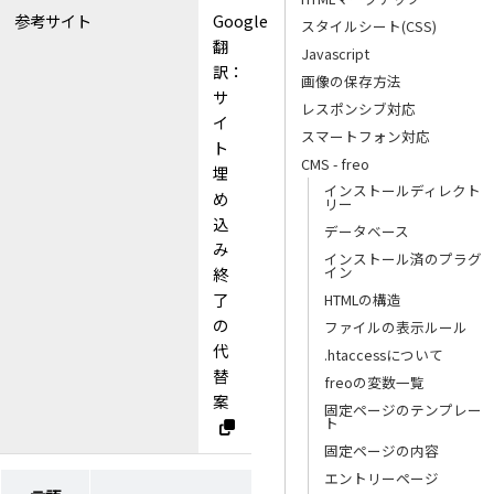
参考サイト
Google
スタイルシート(CSS)
翻
Javascript
訳：
画像の保存方法
サ
レスポンシブ対応
イ
スマートフォン対応
ト
CMS - freo
埋
インストールディレクト
め
リー
込
データベース
み
インストール済のプラグ
イン
終
了
HTMLの構造
の
ファイルの表示ルール
代
.htaccessについて
替
freoの変数一覧
案
固定ページのテンプレー
ト
固定ページの内容
エントリーページ