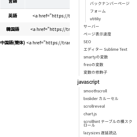
言語
バックナンバーページ
フォーム
英語
<a href="https://translate.google.com/translat
utitiliy
サーバー
韓国語
<a href="https://translate.google.com/translate
ページ表示速度
SEO
中国語(簡体)
<a href="https://translate.google.com/translate?
エディター Sublime Text
smartyの変数
freoの変数
変数の修飾子
javascript
smoothscroll
bxslider カルーセル
scrollreveal
chart.js
scrollhint テーブルの横スク
ロール
lazysizes 遅延読込