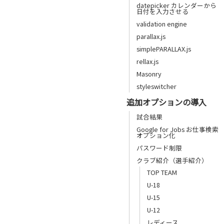
datepicker カレンダーから
日付を入力させる
validation engine
parallax.js
simplePARALLAX.js
rellax.js
Masonry
styleswitcher
追加オプションの導入
試合結果
Google for Jobs お仕事検索
オプション化
パスワード制限
クラブ紹介（選手紹介）
TOP TEAM
U-18
U-15
U-12
レディース