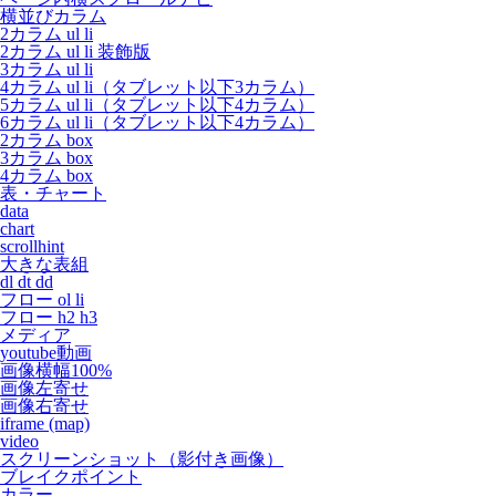
横並びカラム
2カラム ul li
2カラム ul li 装飾版
3カラム ul li
4カラム ul li（タブレット以下3カラム）
5カラム ul li（タブレット以下4カラム）
6カラム ul li（タブレット以下4カラム）
2カラム box
3カラム box
4カラム box
表・チャート
data
chart
scrollhint
大きな表組
dl dt dd
フロー ol li
フロー h2 h3
メディア
youtube動画
画像横幅100%
画像左寄せ
画像右寄せ
iframe (map)
video
スクリーンショット（影付き画像）
ブレイクポイント
カラー