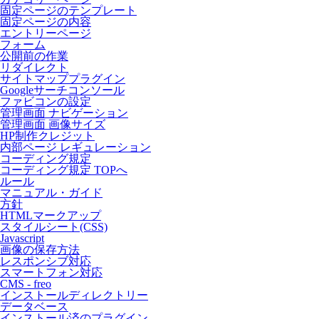
固定ページのテンプレート
固定ページの内容
エントリーページ
フォーム
公開前の作業
リダイレクト
サイトマッププラグイン
Googleサーチコンソール
ファビコンの設定
管理画面 ナビゲーション
管理画面 画像サイズ
HP制作クレジット
内部ページ レギュレーション
コーディング規定
コーディング規定 TOPへ
ルール
マニュアル・ガイド
方針
HTMLマークアップ
スタイルシート(CSS)
Javascript
画像の保存方法
レスポンシブ対応
スマートフォン対応
CMS - freo
インストールディレクトリー
データベース
インストール済のプラグイン