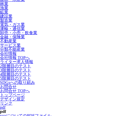
林業
漁業
鉱業
建設業
製造業
電気・ガス業
運輸・通信業
卸売・小売・飲食業
金融・保険業
不動産業
サービス業
分類不能産業
会社情報
会社情報 TOPへ
ライター求人情報
2階層目のテスト
3階層目のテスト
4階層目のテスト
5階層目のテスト
SDGsへの取り組み
お問合せ
お問合せ TOPへ
トップページ
デザイン規定
リンク
pdf
pdf
xxxについてのPDFファイル