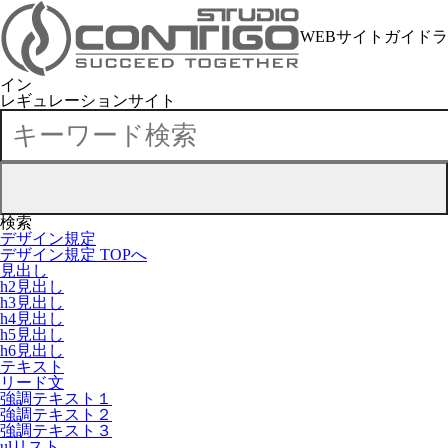
WEBサイトガイドラ
イン
レギュレーションサイト
検索
デザイン規定
デザイン規定 TOPへ
見出し
h2見出し
h3見出し
h4見出し
h5見出し
h6見出し
テキスト
リード文
強調テキスト１
強調テキスト２
強調テキスト３
ulリスト