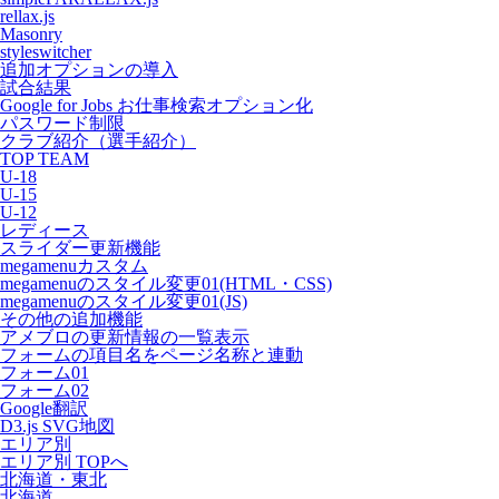
rellax.js
Masonry
styleswitcher
追加オプションの導入
試合結果
Google for Jobs お仕事検索オプション化
パスワード制限
クラブ紹介（選手紹介）
TOP TEAM
U-18
U-15
U-12
レディース
スライダー更新機能
megamenuカスタム
megamenuのスタイル変更01(HTML・CSS)
megamenuのスタイル変更01(JS)
その他の追加機能
アメブロの更新情報の一覧表示
フォームの項目名をページ名称と連動
フォーム01
フォーム02
Google翻訳
D3.js SVG地図
エリア別
エリア別 TOPへ
北海道・東北
北海道