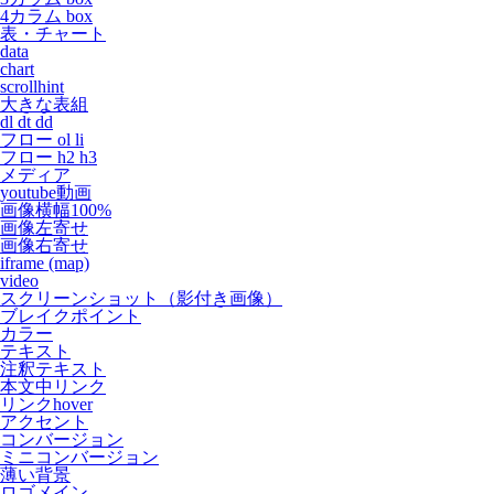
4カラム box
表・チャート
data
chart
scrollhint
大きな表組
dl dt dd
フロー ol li
フロー h2 h3
メディア
youtube動画
画像横幅100%
画像左寄せ
画像右寄せ
iframe (map)
video
スクリーンショット（影付き画像）
ブレイクポイント
カラー
テキスト
注釈テキスト
本文中リンク
リンクhover
アクセント
コンバージョン
ミニコンバージョン
薄い背景
ロゴメイン