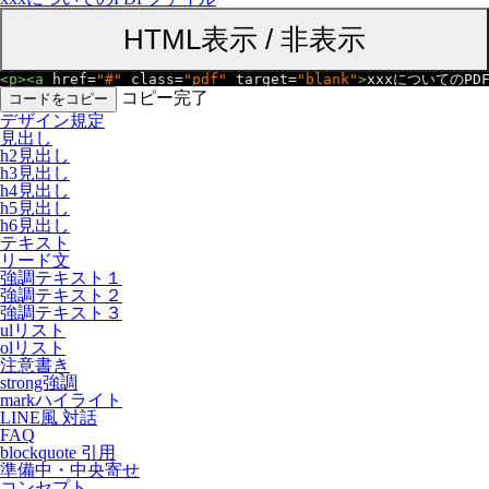
<p><a
href
=
"#"
class
=
"pdf"
target
=
"blank"
>
xxxについてのPD
コピー完了
コードをコピー
デザイン規定
見出し
h2見出し
h3見出し
h4見出し
h5見出し
h6見出し
テキスト
リード文
強調テキスト１
強調テキスト２
強調テキスト３
ulリスト
olリスト
注意書き
strong強調
markハイライト
LINE風 対話
FAQ
blockquote 引用
準備中・中央寄せ
コンセプト