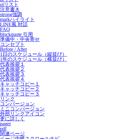
olリスト
注意書き
strong強調
markハイライト
LINE風 対話
FAQ
blockquote 引用
準備中・中央寄せ
コンセプト
Before / After
1日のスケジュール（縦並び）
1年のスケジュール（横並び）
代表挨拶１
代表挨拶２
代表挨拶３
代表挨拶４
キャッチコピー１
キャッチコピー２
キャッチコピー３
リンク
コンバージョン
ミニコンバージョン
外部リンクアイコン
更に詳しく
pager
pdf
関連ページ
ページ内横スクロールナビ