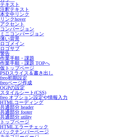
テキスト
注釈テキスト
本文中リンク
リンクhover
アクセント
コンバージョン
ミニコンバージョン
薄い背景
ロゴメイン
ロゴサブ
警告
作業手順・課題
作業手順・課題 TOPへ
仮トップページ
PSDスライス＆書き出し
freo初期設定
freoページ作成
OGPの設定
スタイルシート(CSS)
freo オプション設定や情報入力
HTMLコーディング
共通部分 header
共通部分 footer
共通部分 utility
トップページ
HTMLエラーチェック
バックナンバーページ
カテゴリーページ