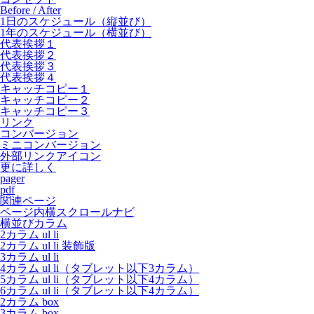
Before / After
1日のスケジュール（縦並び）
1年のスケジュール（横並び）
代表挨拶１
代表挨拶２
代表挨拶３
代表挨拶４
キャッチコピー１
キャッチコピー２
キャッチコピー３
リンク
コンバージョン
ミニコンバージョン
外部リンクアイコン
更に詳しく
pager
pdf
関連ページ
ページ内横スクロールナビ
横並びカラム
2カラム ul li
2カラム ul li 装飾版
3カラム ul li
4カラム ul li（タブレット以下3カラム）
5カラム ul li（タブレット以下4カラム）
6カラム ul li（タブレット以下4カラム）
2カラム box
3カラム box