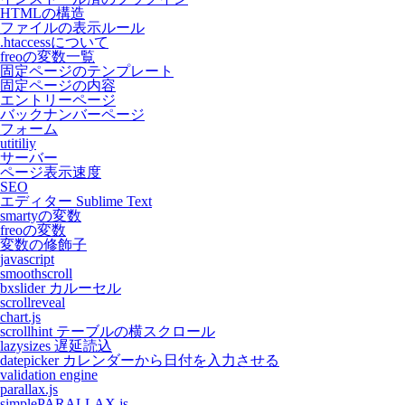
HTMLの構造
ファイルの表示ルール
.htaccessについて
freoの変数一覧
固定ページのテンプレート
固定ページの内容
エントリーページ
バックナンバーページ
フォーム
utitiliy
サーバー
ページ表示速度
SEO
エディター Sublime Text
smartyの変数
freoの変数
変数の修飾子
javascript
smoothscroll
bxslider カルーセル
scrollreveal
chart.js
scrollhint テーブルの横スクロール
lazysizes 遅延読込
datepicker カレンダーから日付を入力させる
validation engine
parallax.js
simplePARALLAX.js