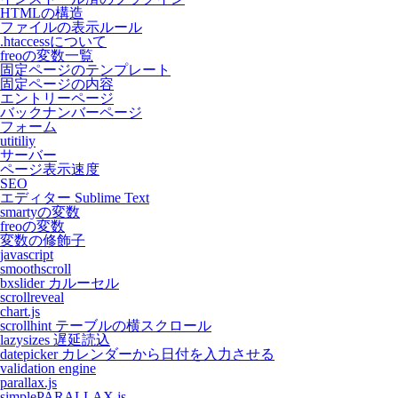
HTMLの構造
ファイルの表示ルール
.htaccessについて
freoの変数一覧
固定ページのテンプレート
固定ページの内容
エントリーページ
バックナンバーページ
フォーム
utitiliy
サーバー
ページ表示速度
SEO
エディター Sublime Text
smartyの変数
freoの変数
変数の修飾子
javascript
smoothscroll
bxslider カルーセル
scrollreveal
chart.js
scrollhint テーブルの横スクロール
lazysizes 遅延読込
datepicker カレンダーから日付を入力させる
validation engine
parallax.js
simplePARALLAX.js