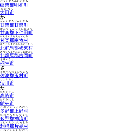
おうらぐんめいわまち
邑楽郡明和町
おおたし
太田市
か
かんらぐんかんらまち
甘楽郡甘楽町
かんらぐんしもにたまち
甘楽郡下仁田町
かんらぐんなんもくむら
甘楽郡南牧村
きたぐんまぐんしんとうむら
北群馬郡榛東村
きたぐんまぐんよしおかまち
北群馬郡吉岡町
きりゅうし
桐生市
さ
さわぐんたまむらまち
佐波郡玉村町
しぶかわし
渋川市
た
たかさきし
高崎市
たてばやしし
館林市
たのぐんうえのむら
多野郡上野村
たのぐんかんなまち
多野郡神流町
とねぐんかたしなむら
利根郡片品村
とねぐんかわばむら