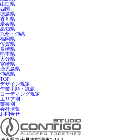
山口県
四国
徳島県
香川県
愛媛県
高知県
九州・沖縄
福岡県
佐賀県
長崎県
熊本県
大分県
宮崎県
鹿児島県
沖縄県
TOP
デザイン規定
作業手順・課題
コーディング規定
エリア別
業種別
会社情報
お問合せ
埼玉県富士見市鶴瀬東2-14-3