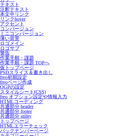
テキスト
注釈テキスト
本文中リンク
リンクhover
アクセント
コンバージョン
ミニコンバージョン
薄い背景
ロゴメイン
ロゴサブ
警告
作業手順・課題
作業手順・課題 TOPへ
仮トップページ
PSDスライス＆書き出し
freo初期設定
freoページ作成
OGPの設定
スタイルシート(CSS)
freo オプション設定や情報入力
HTMLコーディング
共通部分 header
共通部分 footer
共通部分 utility
トップページ
HTMLエラーチェック
バックナンバーページ
カテゴリーページ