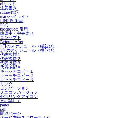
olリスト
注意書き
strong強調
markハイライト
LINE風 対話
FAQ
blockquote 引用
準備中・中央寄せ
コンセプト
Before / After
1日のスケジュール（縦並び）
1年のスケジュール（横並び）
代表挨拶１
代表挨拶２
代表挨拶３
代表挨拶４
キャッチコピー１
キャッチコピー２
キャッチコピー３
リンク
コンバージョン
ミニコンバージョン
外部リンクアイコン
更に詳しく
pager
pdf
関連ページ
ページ内横スクロールナビ