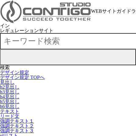
WEBサイトガイドラ
イン
レギュレーションサイト
検索
デザイン規定
デザイン規定 TOPへ
見出し
h2見出し
h3見出し
h4見出し
h5見出し
h6見出し
テキスト
リード文
強調テキスト１
強調テキスト２
強調テキスト３
ulリスト