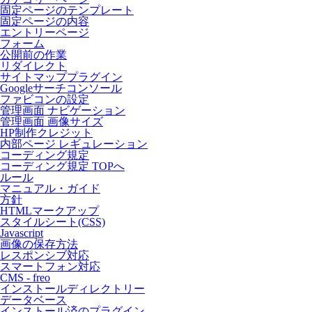
固定ページのテンプレート
固定ページの内容
エントリーページ
フォーム
公開前の作業
リダイレクト
サイトマッププラグイン
Googleサーチコンソール
ファビコンの設定
管理画面 ナビゲーション
管理画面 画像サイズ
HP制作クレジット
内部ページ レギュレーション
コーディング規定
コーディング規定 TOPへ
ルール
マニュアル・ガイド
方針
HTMLマークアップ
スタイルシート(CSS)
Javascript
画像の保存方法
レスポンシブ対応
スマートフォン対応
CMS - freo
インストールディレクトリー
データベース
インストール済のプラグイン