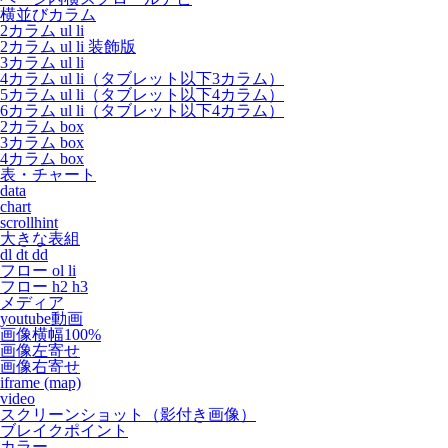
横並びカラム
2カラム ul li
2カラム ul li 装飾版
3カラム ul li
4カラム ul li（タブレット以下3カラム）
5カラム ul li（タブレット以下4カラム）
6カラム ul li（タブレット以下4カラム）
2カラム box
3カラム box
4カラム box
表・チャート
data
chart
scrollhint
大きな表組
dl dt dd
フロー ol li
フロー h2 h3
メディア
youtube動画
画像横幅100%
画像左寄せ
画像右寄せ
iframe (map)
video
スクリーンショット（影付き画像）
ブレイクポイント
カラー