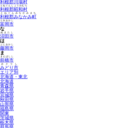
利根郡川場村
とねぐんしょうわむら
利根郡昭和村
とねぐんみなかみまち
利根郡みなかみ町
とみおかし
富岡市
な
ぬまたし
沼田市
は
ふじおかし
藤岡市
ま
まえばしし
前橋市
みどりし
みどり市
エリア別
北海道・東北
北海道
青森県
岩手県
宮城県
秋田県
山形県
福島県
関東
茨城県
栃木県
群馬県