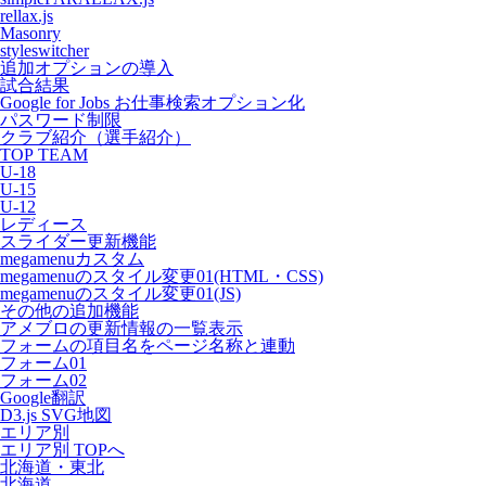
rellax.js
Masonry
styleswitcher
追加オプションの導入
試合結果
Google for Jobs お仕事検索オプション化
パスワード制限
クラブ紹介（選手紹介）
TOP TEAM
U-18
U-15
U-12
レディース
スライダー更新機能
megamenuカスタム
megamenuのスタイル変更01(HTML・CSS)
megamenuのスタイル変更01(JS)
その他の追加機能
アメブロの更新情報の一覧表示
フォームの項目名をページ名称と連動
フォーム01
フォーム02
Google翻訳
D3.js SVG地図
エリア別
エリア別 TOPへ
北海道・東北
北海道