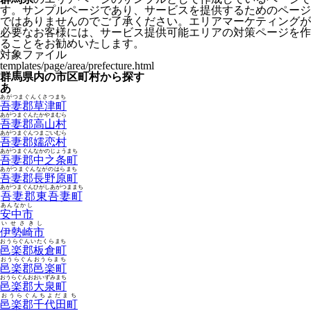
す。サンプルページであり、サービスを提供するためのページ
ではありませんのでご了承ください。エリアマーケティングが
必要なお客様には、サービス提供可能エリアの対策ページを作
ることをお勧めいたします。
対象ファイル
templates/page/area/prefecture.html
群馬県内の市区町村から探す
あ
あがつまぐんくさつまち
吾妻郡草津町
あがつまぐんたかやまむら
吾妻郡高山村
あがつまぐんつまごいむら
吾妻郡嬬恋村
あがつまぐんなかのじょうまち
吾妻郡中之条町
あがつまぐんながのはらまち
吾妻郡長野原町
あがつまぐんひがしあがつままち
吾妻郡東吾妻町
あんなかし
安中市
いせさきし
伊勢崎市
おうらぐんいたくらまち
邑楽郡板倉町
おうらぐんおうらまち
邑楽郡邑楽町
おうらぐんおおいずみまち
邑楽郡大泉町
おうらぐんちよだまち
邑楽郡千代田町