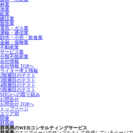
林業
漁業
鉱業
建設業
製造業
電気・ガス業
運輸・通信業
卸売・小売・飲食業
金融・保険業
不動産業
サービス業
分類不能産業
会社情報
会社情報 TOPへ
ライター求人情報
2階層目のテスト
3階層目のテスト
4階層目のテスト
5階層目のテスト
SDGsへの取り組み
お問合せ
お問合せ TOPへ
トップページ
エリア別
関東
群馬県
群馬県のWEBコンサルティングサービス
群馬県
のエリアページのサンプルとして作成しているページで