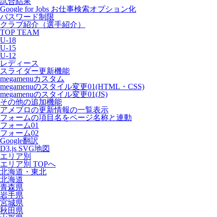
試合結果
Google for Jobs お仕事検索オプション化
パスワード制限
クラブ紹介（選手紹介）
TOP TEAM
U-18
U-15
U-12
レディース
スライダー更新機能
megamenuカスタム
megamenuのスタイル変更01(HTML・CSS)
megamenuのスタイル変更01(JS)
その他の追加機能
アメブロの更新情報の一覧表示
フォームの項目名をページ名称と連動
フォーム01
フォーム02
Google翻訳
D3.js SVG地図
エリア別
エリア別 TOPへ
北海道・東北
北海道
青森県
岩手県
宮城県
秋田県