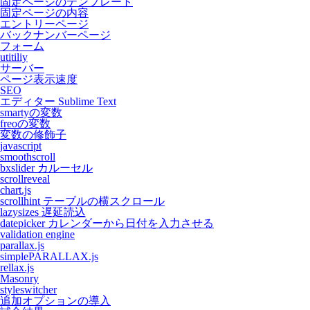
固定ページのテンプレート
固定ページの内容
エントリーページ
バックナンバーページ
フォーム
utitiliy
サーバー
ページ表示速度
SEO
エディター Sublime Text
smartyの変数
freoの変数
変数の修飾子
javascript
smoothscroll
bxslider カルーセル
scrollreveal
chart.js
scrollhint テーブルの横スクロール
lazysizes 遅延読込
datepicker カレンダーから日付を入力させる
validation engine
parallax.js
simplePARALLAX.js
rellax.js
Masonry
styleswitcher
追加オプションの導入