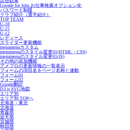
試合結果
Google for Jobs お仕事検索オプション化
パスワード制限
クラブ紹介（選手紹介）
TOP TEAM
U-18
U-15
U-12
レディース
スライダー更新機能
megamenuカスタム
megamenuのスタイル変更01(HTML・CSS)
megamenuのスタイル変更01(JS)
その他の追加機能
アメブロの更新情報の一覧表示
フォームの項目名をページ名称と連動
フォーム01
フォーム02
Google翻訳
D3.js SVG地図
エリア別
エリア別 TOPへ
北海道・東北
北海道
青森県
岩手県
宮城県
秋田県