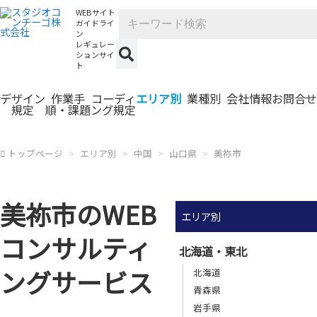
WEBサイト
ガイドライ
ン
レギュレー
ションサイ
ト
デザイン
作業手
コーディ
エリア別
業種別
会社情報
お問合せ
規定
順・課題
ング規定
トップページ
エリア別
中国
山口県
美祢市
美祢市のWEB
エリア別
コンサルティ
北海道・東北
ングサービス
北海道
青森県
岩手県