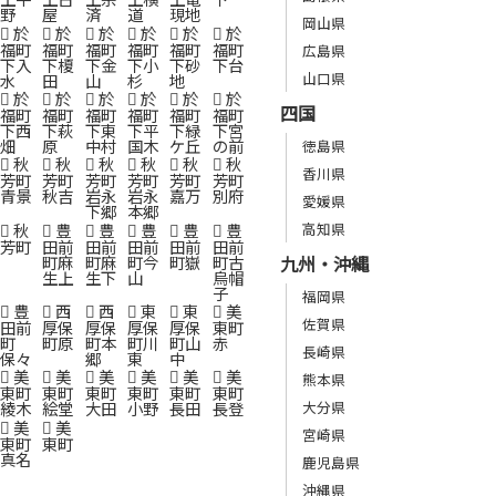
野
屋
済
道
現地
岡山県
於
於
於
於
於
於
福町
福町
福町
福町
福町
福町
広島県
下入
下榎
下金
下小
下砂
下台
山口県
水
田
山
杉
地
於
於
於
於
於
於
四国
福町
福町
福町
福町
福町
福町
下西
下萩
下東
下平
下緑
下宮
畑
原
中村
国木
ケ丘
の前
徳島県
秋
秋
秋
秋
秋
秋
香川県
芳町
芳町
芳町
芳町
芳町
芳町
青景
秋吉
岩永
岩永
嘉万
別府
愛媛県
下郷
本郷
秋
豊
豊
豊
豊
豊
高知県
芳町
田前
田前
田前
田前
田前
町麻
町麻
町今
町嶽
町古
九州・沖縄
生上
生下
山
烏帽
子
福岡県
豊
西
西
東
東
美
佐賀県
田前
厚保
厚保
厚保
厚保
東町
町
町原
町本
町川
町山
赤
長崎県
保々
郷
東
中
美
美
美
美
美
美
熊本県
東町
東町
東町
東町
東町
東町
大分県
綾木
絵堂
大田
小野
長田
長登
美
美
宮崎県
東町
東町
真名
鹿児島県
沖縄県