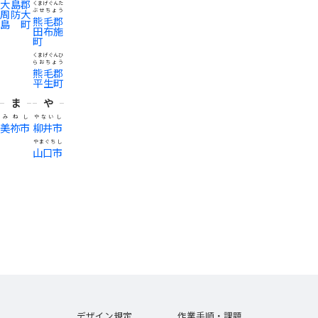
大島郡
くまげぐんた
周防大
ぶせちょう
熊毛郡
島町
田布施
町
くまげぐんひ
らおちょう
熊毛郡
平生町
ま
や
みねし
やないし
美祢市
柳井市
やまぐちし
山口市
デザイン規定
作業手順・課題