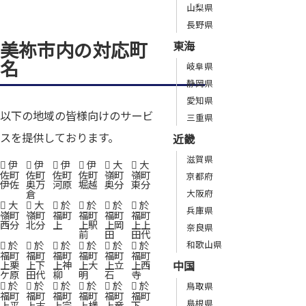
山梨県
長野県
美祢市内の対応町
東海
名
岐阜県
静岡県
愛知県
以下の地域の皆様向けのサービ
三重県
スを提供しております。
近畿
滋賀県
伊
伊
伊
伊
大
大
佐町
佐町
佐町
佐町
嶺町
嶺町
京都府
伊佐
奥万
河原
堀越
奥分
東分
倉
大阪府
大
大
於
於
於
於
兵庫県
嶺町
嶺町
福町
福町
福町
福町
西分
北分
上
上駅
上岡
上上
奈良県
前
田
田代
和歌山県
於
於
於
於
於
於
福町
福町
福町
福町
福町
福町
中国
上栗
上下
上神
上大
上立
上西
ケ原
田代
柳
明
石
寺
於
於
於
於
於
於
鳥取県
福町
福町
福町
福町
福町
福町
島根県
上平
上古
上宗
上横
上竜
下