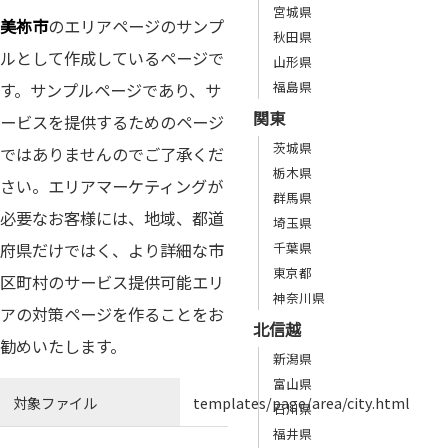
宮城県
美祢市
のエリアページのサンプ
秋田県
ルとして作成しているページで
山形県
福島県
す。サンプルページであり、サ
関東
ービスを提供するためのページ
茨城県
ではありませんのでご了承くだ
栃木県
さい。エリアマーケティングが
群馬県
必要なお客様には、地域、都道
埼玉県
府県だけではく、より詳細な市
千葉県
東京都
区町村のサービス提供可能エリ
神奈川県
アの対策ページを作ることをお
北信越
勧めいたします。
新潟県
富山県
対象ファイル
templates/page/area/city.html
石川県
福井県