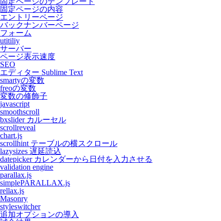
固定ページのテンプレート
固定ページの内容
エントリーページ
バックナンバーページ
フォーム
utitiliy
サーバー
ページ表示速度
SEO
エディター Sublime Text
smartyの変数
freoの変数
変数の修飾子
javascript
smoothscroll
bxslider カルーセル
scrollreveal
chart.js
scrollhint テーブルの横スクロール
lazysizes 遅延読込
datepicker カレンダーから日付を入力させる
validation engine
parallax.js
simplePARALLAX.js
rellax.js
Masonry
styleswitcher
追加オプションの導入