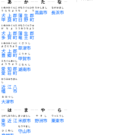
あ
か
た
な
いぬかみぐんこ
がもうぐんひの
たかしまし
ながはまし
うらちょう
ちょう
高島市
長浜市
犬上郡
蒲生郡
甲良町
日野町
いぬかみぐんた
がもうぐんりゅ
がちょう
うおうちょう
犬上郡
蒲生郡
多賀町
竜王町
いぬかみぐんと
くさつし
よさとちょう
草津市
犬上郡
豊郷町
こうかし
甲賀市
えちぐんあいし
ょうちょう
こなんし
愛知郡
湖南市
愛荘町
おうみはちまん
し
近江八
幡市
おおつし
大津市
は
ま
や
ら
ひがしおうみし
まいばらし
やすし
りっとうし
東近江
米原市
野洲市
栗東市
市
もりやまし
守山市
ひこねし