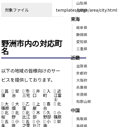
山梨県
対象ファイル
templates/page/area/city.html
長野県
東海
岐阜県
静岡県
野洲市内の対応町
愛知県
名
三重県
近畿
滋賀県
以下の地域の皆様向けのサー
京都府
ビスを提供しております。
大阪府
兵庫県
菖
安
市
井
入
近
奈良県
蒲
治
三宅
口
町
江富
士
和歌山県
大
大
乙
上
喜
北
篠原
畑
窪
屋
合
中国
北
北
北
木
久
小
桜
野
比江
部
野部
篠原
鳥取県
五
小
五
小
小
栄
条
堤
之里
比江
南
島根県