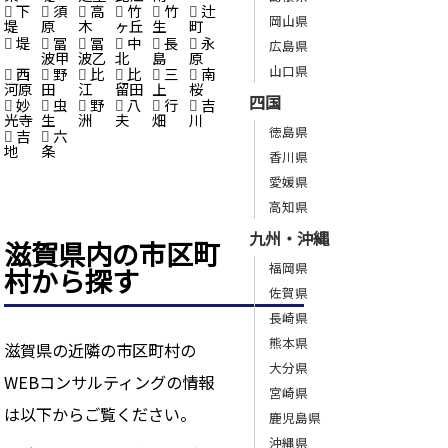
下
須
高
竹
竹
辻
岡山県
堤
原
木
ヶ丘
生
町
堤
冨
冨
中
長
永
広島県
波甲
波乙
北
島
原
山口県
西
野
比
比
三
南
河原
田
江
留田
上
桜
四国
妙
虫
野
八
行
吉
光寺
生
洲
夫
畑
川
徳島県
吉
六
地
条
香川県
愛媛県
高知県
九州・沖縄
滋賀県内の市区町
福岡県
村から探す
佐賀県
長崎県
熊本県
滋賀県の近隣の市区町村の
大分県
WEBコンサルティングの情報
宮崎県
は以下からご覧ください。
鹿児島県
沖縄県