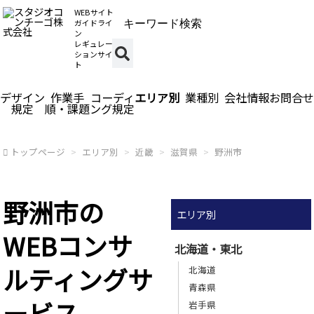
WEBサイト
ガイドライ
ン
レギュレー
ションサイ
ト
デザイン
作業手
コーディ
エリア別
業種別
会社情報
お問合せ
規定
順・課題
ング規定
トップページ
エリア別
近畿
滋賀県
野洲市
野洲市の
エリア別
WEBコンサ
北海道・東北
ルティングサ
北海道
青森県
ービス
岩手県