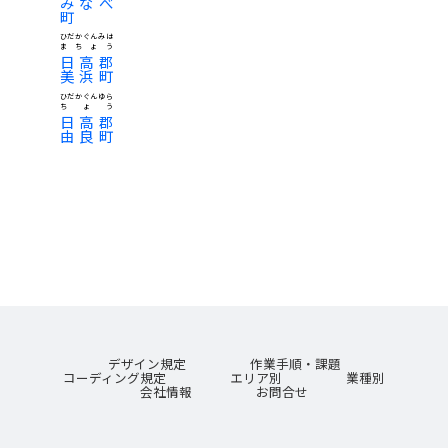
みなべ
町
ひだかぐんみは
まちょう
日高郡
美浜町
ひだかぐんゆら
ちょう
日高郡
由良町
デザイン規定
作業手順・課題
コーディング規定
エリア別
業種別
会社情報
お問合せ