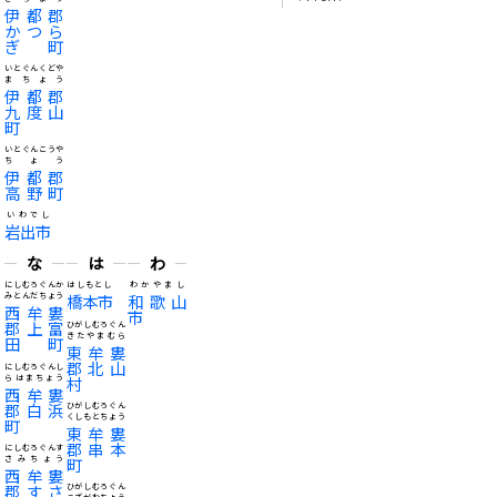
伊都郡
かつら
ぎ町
いとぐんくどや
まちょう
伊都郡
九度山
町
いとぐんこうや
ちょう
伊都郡
高野町
いわでし
岩出市
な
は
わ
にしむろぐんか
はしもとし
わかやまし
みとんだちょう
橋本市
和歌山
西牟婁
市
郡上富
ひがしむろぐん
きたやまむら
田町
東牟婁
郡北山
にしむろぐんし
らはまちょう
村
西牟婁
郡白浜
ひがしむろぐん
くしもとちょう
町
東牟婁
郡串本
にしむろぐんす
さみちょう
町
西牟婁
郡すさ
ひがしむろぐん