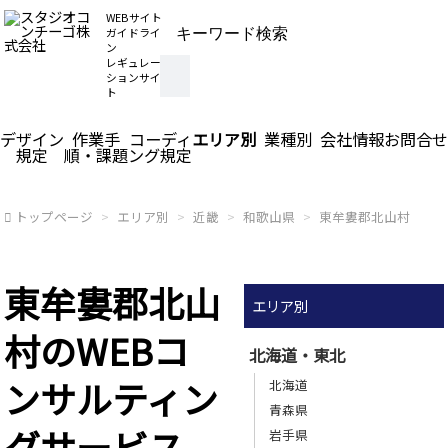
WEBサイト
ガイドライ
ン
レギュレー
ションサイ
ト
デザイン
作業手
コーディ
エリア別
業種別
会社情報
お問合せ
規定
順・課題
ング規定
トップページ
エリア別
近畿
和歌山県
東牟婁郡北山村
東牟婁郡北山
エリア別
村のWEBコ
北海道・東北
ンサルティン
北海道
青森県
グサービス
岩手県