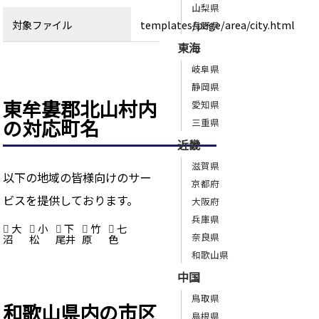
山梨県
対象ファイル
templates/page/area/city.html
長野県
東海
岐阜県
静岡県
東牟婁郡北山村内
愛知県
の対応町名
三重県
近畿
滋賀県
以下の地域の皆様向けのサー
京都府
ビスを提供しております。
大阪府
兵庫県
大
小
下
竹
七
奈良県
沼
松
尾井
原
色
和歌山県
中国
鳥取県
和歌山県内の市区
島根県