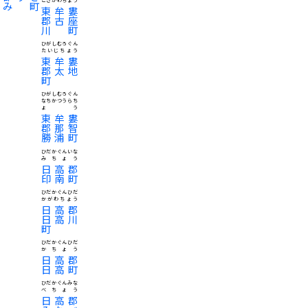
こざがわちょう
み町
東牟婁
郡古座
川町
ひがしむろぐん
たいじちょう
東牟婁
郡太地
町
ひがしむろぐん
なちかつうらち
ょう
東牟婁
郡那智
勝浦町
ひだかぐんいな
みちょう
日高郡
印南町
ひだかぐんひだ
かがわちょう
日高郡
日高川
町
ひだかぐんひだ
かちょう
日高郡
日高町
ひだかぐんみな
べちょう
日高郡