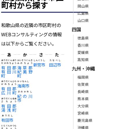
町村から探す
岡山県
広島県
山口県
和歌山県の近隣の市区町村の
四国
WEBコンサルティングの情報
徳島県
は以下からご覧ください。
香川県
愛媛県
あ
か
さ
た
高知県
ありだぐんあり
かいそうぐんき
しんぐうし
たなべし
だがわちょう
みのちょう
新宮市
田辺市
有田郡
海草郡
九州・沖縄
有田川
紀美野
町
町
福岡県
ありだぐんひろ
かいなんし
佐賀県
がわちょう
海南市
有田郡
長崎県
広川町
きのかわし
紀の川
熊本県
ありだぐんゆあ
市
さちょう
有田郡
大分県
湯浅町
宮崎県
ありだし
有田市
鹿児島県
いとぐんかつら
沖縄県
ぎちょう