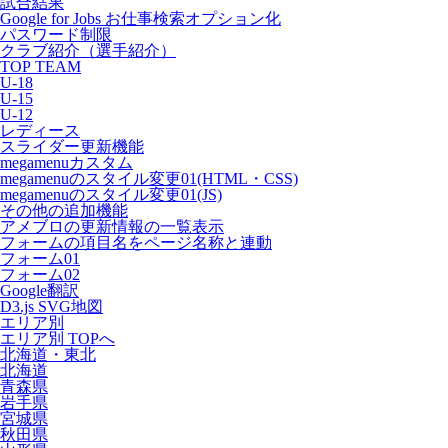
試合結果
Google for Jobs お仕事検索オプション化
パスワード制限
クラブ紹介（選手紹介）
TOP TEAM
U-18
U-15
U-12
レディース
スライダー更新機能
megamenuカスタム
megamenuのスタイル変更01(HTML・CSS)
megamenuのスタイル変更01(JS)
その他の追加機能
アメブロの更新情報の一覧表示
フォームの項目名をページ名称と連動
フォーム01
フォーム02
Google翻訳
D3.js SVG地図
エリア別
エリア別 TOPへ
北海道・東北
北海道
青森県
岩手県
宮城県
秋田県