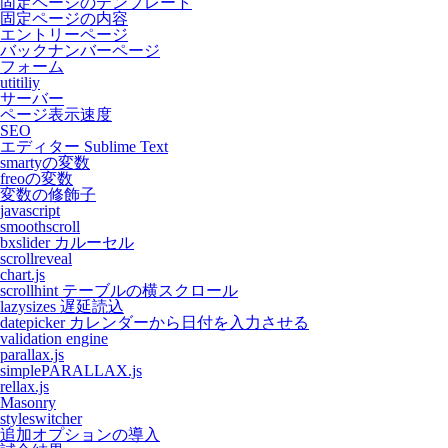
固定ページのテンプレート
固定ページの内容
エントリーページ
バックナンバーページ
フォーム
utitiliy
サーバー
ページ表示速度
SEO
エディター Sublime Text
smartyの変数
freoの変数
変数の修飾子
javascript
smoothscroll
bxslider カルーセル
scrollreveal
chart.js
scrollhint テーブルの横スクロール
lazysizes 遅延読込
datepicker カレンダーから日付を入力させる
validation engine
parallax.js
simplePARALLAX.js
rellax.js
Masonry
styleswitcher
追加オプションの導入