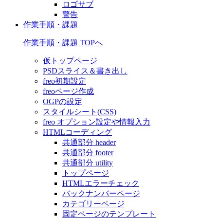
ロゴサブ
警告
作業手順・課題
作業手順・課題 TOPへ
仮トップページ
PSDスライス＆書き出し
freo初期設定
freoページ作成
OGPの設定
スタイルシート(CSS)
freo オプション設定や情報入力
HTMLコーディング
共通部分 header
共通部分 footer
共通部分 utility
トップページ
HTMLエラーチェック
バックナンバーページ
カテゴリーページ
固定ページのテンプレート