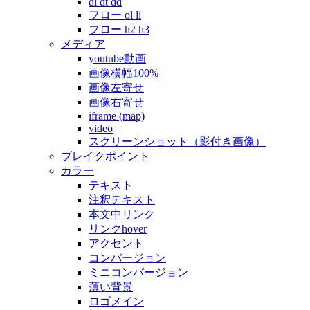
dl dt dd
フロー ol li
フロー h2 h3
メディア
youtube動画
画像横幅100%
画像左寄せ
画像右寄せ
iframe (map)
video
スクリーンショット（影付き画像）
ブレイクポイント
カラー
テキスト
注釈テキスト
本文中リンク
リンクhover
アクセント
コンバージョン
ミニコンバージョン
薄い背景
ロゴメイン