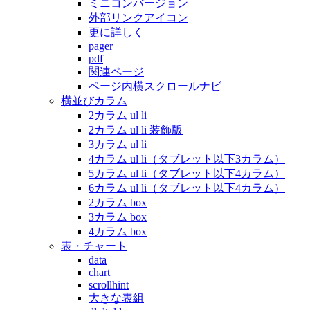
ミニコンバージョン
外部リンクアイコン
更に詳しく
pager
pdf
関連ページ
ページ内横スクロールナビ
横並びカラム
2カラム ul li
2カラム ul li 装飾版
3カラム ul li
4カラム ul li（タブレット以下3カラム）
5カラム ul li（タブレット以下4カラム）
6カラム ul li（タブレット以下4カラム）
2カラム box
3カラム box
4カラム box
表・チャート
data
chart
scrollhint
大きな表組