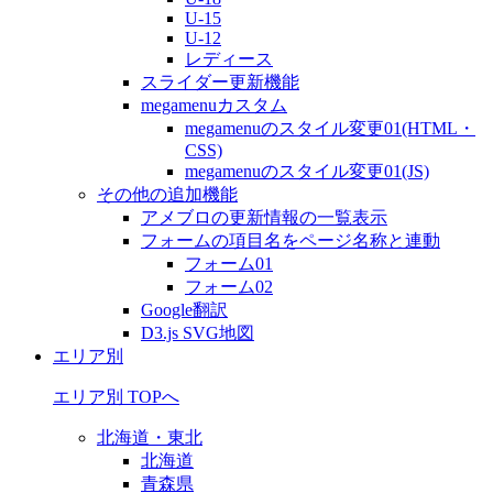
U-15
U-12
レディース
スライダー更新機能
megamenuカスタム
megamenuのスタイル変更01(HTML・
CSS)
megamenuのスタイル変更01(JS)
その他の追加機能
アメブロの更新情報の一覧表示
フォームの項目名をページ名称と連動
フォーム01
フォーム02
Google翻訳
D3.js SVG地図
エリア別
エリア別 TOPへ
北海道・東北
北海道
青森県