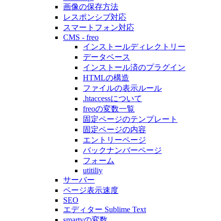
画像の保存方法
レスポンシブ対応
スマートフォン対応
CMS - freo
インストールディレクトリー
データベース
インストール済のプラグイン
HTMLの構造
ファイルの表示ルール
.htaccessについて
freoの変数一覧
固定ページのテンプレート
固定ページの内容
エントリーページ
バックナンバーページ
フォーム
utitiliy
サーバー
ページ表示速度
SEO
エディター Sublime Text
smartyの変数