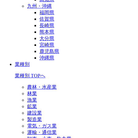
九州・沖縄
福岡県
佐賀県
長崎県
熊本県
大分県
宮崎県
鹿児島県
沖縄県
業種別
業種別 TOPへ
農林・水産業
林業
漁業
鉱業
建設業
製造業
電気・ガス業
運輸・通信業