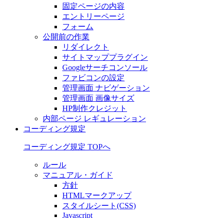
固定ページの内容
エントリーページ
フォーム
公開前の作業
リダイレクト
サイトマッププラグイン
Googleサーチコンソール
ファビコンの設定
管理画面 ナビゲーション
管理画面 画像サイズ
HP制作クレジット
内部ページ レギュレーション
コーディング規定
コーディング規定 TOPへ
ルール
マニュアル・ガイド
方針
HTMLマークアップ
スタイルシート(CSS)
Javascript