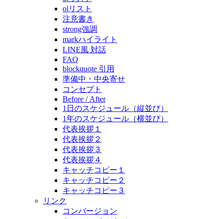
olリスト
注意書き
strong強調
markハイライト
LINE風 対話
FAQ
blockquote 引用
準備中・中央寄せ
コンセプト
Before / After
1日のスケジュール（縦並び）
1年のスケジュール（横並び）
代表挨拶１
代表挨拶２
代表挨拶３
代表挨拶４
キャッチコピー１
キャッチコピー２
キャッチコピー３
リンク
コンバージョン