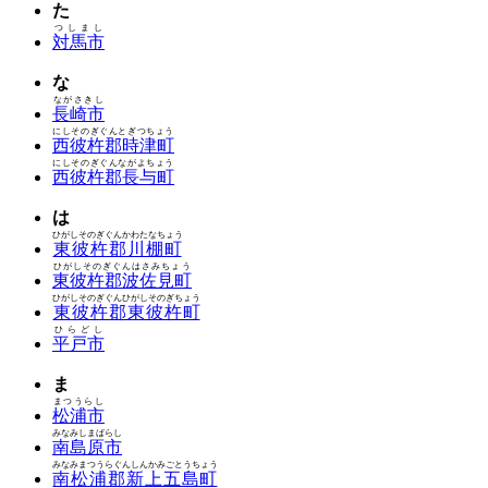
た
つしまし
対馬市
な
ながさきし
長崎市
にしそのぎぐんとぎつちょう
西彼杵郡時津町
にしそのぎぐんながよちょう
西彼杵郡長与町
は
ひがしそのぎぐんかわたなちょう
東彼杵郡川棚町
ひがしそのぎぐんはさみちょう
東彼杵郡波佐見町
ひがしそのぎぐんひがしそのぎちょう
東彼杵郡東彼杵町
ひらどし
平戸市
ま
まつうらし
松浦市
みなみしまばらし
南島原市
みなみまつうらぐんしんかみごとうちょう
南松浦郡新上五島町