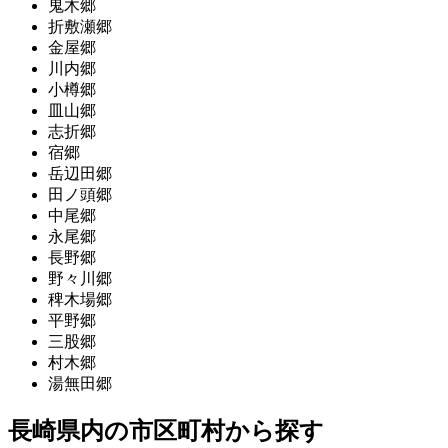
鬼木郷
折敷瀬郷
金屋郷
川内郷
小樽郷
皿山郷
志折郷
宿郷
岳辺田郷
田ノ頭郷
中尾郷
永尾郷
長野郷
野々川郷
稗木場郷
平野郷
三股郷
村木郷
湯無田郷
長崎県内の市区町村から探す