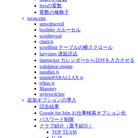
freoの変数
変数の修飾子
javascript
smoothscroll
bxslider カルーセル
scrollreveal
chart.js
scrollhint テーブルの横スクロール
lazysizes 遅延読込
datepicker カレンダーから日付を入力させる
validation engine
parallax.js
simplePARALLAX.js
rellax.js
Masonry
styleswitcher
追加オプションの導入
試合結果
Google for Jobs お仕事検索オプション化
パスワード制限
クラブ紹介（選手紹介）
TOP TEAM
U-18