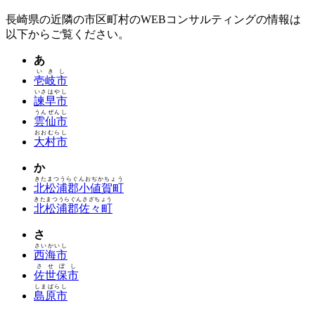
長崎県の近隣の市区町村のWEBコンサルティングの情報は
以下からご覧ください。
あ
いきし
壱岐市
いさはやし
諫早市
うんぜんし
雲仙市
おおむらし
大村市
か
きたまつうらぐんおぢかちょう
北松浦郡小値賀町
きたまつうらぐんさざちょう
北松浦郡佐々町
さ
さいかいし
西海市
させぼし
佐世保市
しまばらし
島原市