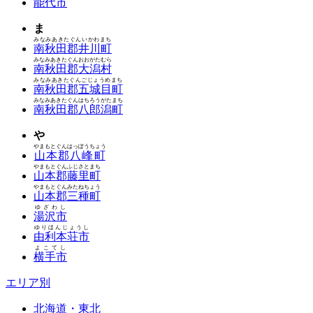
能代市
ま
みなみあきたぐんいかわまち
南秋田郡井川町
みなみあきたぐんおおがたむら
南秋田郡大潟村
みなみあきたぐんごじょうめまち
南秋田郡五城目町
みなみあきたぐんはちろうがたまち
南秋田郡八郎潟町
や
やまもとぐんはっぽうちょう
山本郡八峰町
やまもとぐんふじさとまち
山本郡藤里町
やまもとぐんみたねちょう
山本郡三種町
ゆざわし
湯沢市
ゆりほんじょうし
由利本荘市
よこてし
横手市
エリア別
北海道・東北