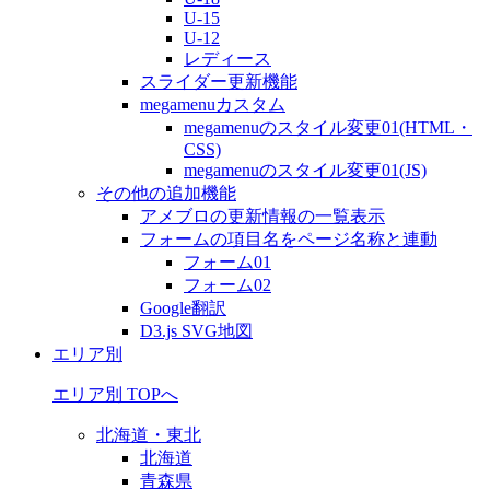
U-15
U-12
レディース
スライダー更新機能
megamenuカスタム
megamenuのスタイル変更01(HTML・
CSS)
megamenuのスタイル変更01(JS)
その他の追加機能
アメブロの更新情報の一覧表示
フォームの項目名をページ名称と連動
フォーム01
フォーム02
Google翻訳
D3.js SVG地図
エリア別
エリア別 TOPへ
北海道・東北
北海道
青森県