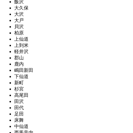
飯沢
大久保
大沢
大戸
貝沢
柏原
上仙道
上到米
軽井沢
郡山
鹿内
嶋田新田
下仙道
新町
杉宮
高尾田
田沢
田代
足田
床舞
中仙道
西馬音内