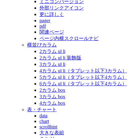
ミニコンバージョン
外部リンクアイコン
更に詳しく
pager
pdf
関連ページ
ページ内横スクロールナビ
横並びカラム
2カラム ul li
2カラム ul li 装飾版
3カラム ul li
4カラム ul li（タブレット以下3カラム）
5カラム ul li（タブレット以下4カラム）
6カラム ul li（タブレット以下4カラム）
2カラム box
3カラム box
4カラム box
表・チャート
data
chart
scrollhint
大きな表組