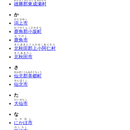
おがちぐんひがしなるせむら
雄勝郡東成瀬村
か
かたがみし
潟上市
かづのぐんこさかまち
鹿角郡小坂町
かづのし
鹿角市
きたあきたぐんかみこあにむら
北秋田郡上小阿仁村
きたあきたし
北秋田市
さ
せんぼくぐんみさとちょう
仙北郡美郷町
せんぼくし
仙北市
た
だいせんし
大仙市
な
にかほし
にかほ市
のしろし