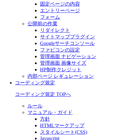
固定ページの内容
エントリーページ
フォーム
公開前の作業
リダイレクト
サイトマッププラグイン
Googleサーチコンソール
ファビコンの設定
管理画面 ナビゲーション
管理画面 画像サイズ
HP制作クレジット
内部ページ レギュレーション
コーディング規定
コーディング規定 TOPへ
ルール
マニュアル・ガイド
方針
HTMLマークアップ
スタイルシート(CSS)
Javascript