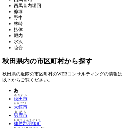
西馬音内堀回
糠塚
野中
林崎
払体
堀内
水沢
睦合
秋田県内の市区町村から探す
秋田県の近隣の市区町村のWEBコンサルティングの情報は
以下からご覧ください。
あ
あきたし
秋田市
おおだてし
大館市
おがし
男鹿市
おがちぐんうごまち
雄勝郡羽後町