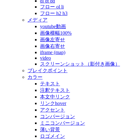
dl dt dd
フロー ol li
フロー h2 h3
メディア
youtube動画
画像横幅100%
画像左寄せ
画像右寄せ
iframe (map)
video
スクリーンショット（影付き画像）
ブレイクポイント
カラー
テキスト
注釈テキスト
本文中リンク
リンクhover
アクセント
コンバージョン
ミニコンバージョン
薄い背景
ロゴメイン