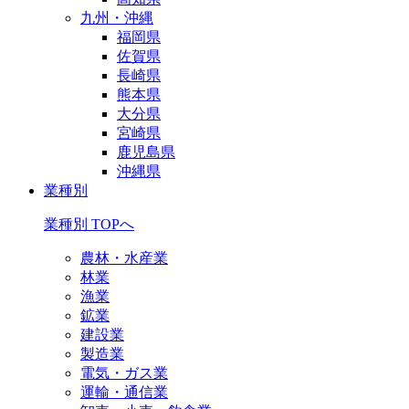
九州・沖縄
福岡県
佐賀県
長崎県
熊本県
大分県
宮崎県
鹿児島県
沖縄県
業種別
業種別 TOPへ
農林・水産業
林業
漁業
鉱業
建設業
製造業
電気・ガス業
運輸・通信業