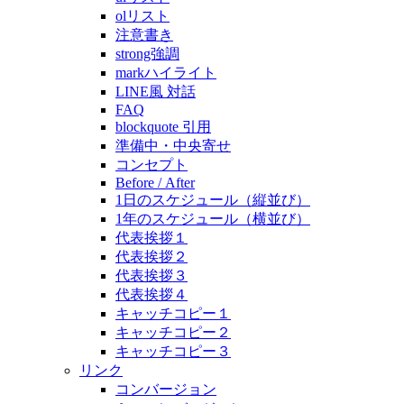
olリスト
注意書き
strong強調
markハイライト
LINE風 対話
FAQ
blockquote 引用
準備中・中央寄せ
コンセプト
Before / After
1日のスケジュール（縦並び）
1年のスケジュール（横並び）
代表挨拶１
代表挨拶２
代表挨拶３
代表挨拶４
キャッチコピー１
キャッチコピー２
キャッチコピー３
リンク
コンバージョン