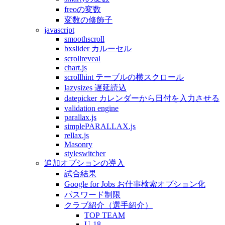
freoの変数
変数の修飾子
javascript
smoothscroll
bxslider カルーセル
scrollreveal
chart.js
scrollhint テーブルの横スクロール
lazysizes 遅延読込
datepicker カレンダーから日付を入力させる
validation engine
parallax.js
simplePARALLAX.js
rellax.js
Masonry
styleswitcher
追加オプションの導入
試合結果
Google for Jobs お仕事検索オプション化
パスワード制限
クラブ紹介（選手紹介）
TOP TEAM
U-18