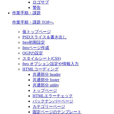
ロゴサブ
警告
作業手順・課題
作業手順・課題 TOPへ
仮トップページ
PSDスライス＆書き出し
freo初期設定
freoページ作成
OGPの設定
スタイルシート(CSS)
freo オプション設定や情報入力
HTMLコーディング
共通部分 header
共通部分 footer
共通部分 utility
トップページ
HTMLエラーチェック
バックナンバーページ
カテゴリーページ
固定ページのテンプレート