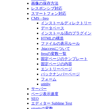
画像の保存方法
レスポンシブ対応
スマートフォン対応
CMS - freo
インストールディレクトリー
データベース
インストール済のプラグイン
HTMLの構造
ファイルの表示ルール
.htaccessについて
freoの変数一覧
固定ページのテンプレート
固定ページの内容
エントリーページ
バックナンバーページ
フォーム
utitiliy
サーバー
ページ表示速度
SEO
エディター Sublime Text
smartyの変数