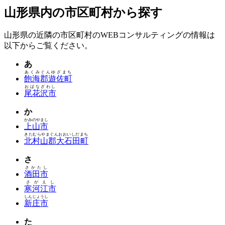
山形県内の市区町村から探す
山形県の近隣の市区町村のWEBコンサルティングの情報は
以下からご覧ください。
あ
あくみぐんゆざまち
飽海郡遊佐町
おばなざわし
尾花沢市
か
かみのやまし
上山市
きたむらやまぐんおおいしだまち
北村山郡大石田町
さ
さかたし
酒田市
さがえし
寒河江市
しんじょうし
新庄市
た