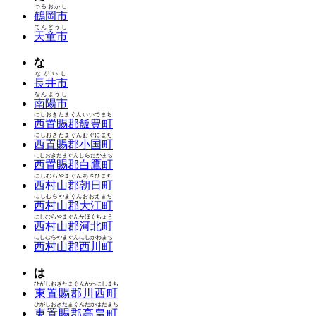
つるおかし
鶴岡市
てんどうし
天童市
な
ながいし
長井市
なんようし
南陽市
にしおきたまぐんいいでまち
西置賜郡飯豊町
にしおきたまぐんおぐにまち
西置賜郡小国町
にしおきたまぐんしらたかまち
西置賜郡白鷹町
にしむらやまぐんあさひまち
西村山郡朝日町
にしむらやまぐんおおえまち
西村山郡大江町
にしむらやまぐんかほくちょう
西村山郡河北町
にしむらやまぐんにしかわまち
西村山郡西川町
は
ひがしおきたまぐんかわにしまち
東置賜郡川西町
ひがしおきたまぐんたかはたまち
東置賜郡高畠町