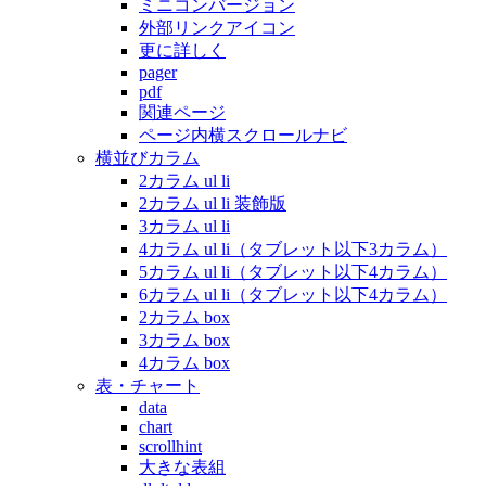
ミニコンバージョン
外部リンクアイコン
更に詳しく
pager
pdf
関連ページ
ページ内横スクロールナビ
横並びカラム
2カラム ul li
2カラム ul li 装飾版
3カラム ul li
4カラム ul li（タブレット以下3カラム）
5カラム ul li（タブレット以下4カラム）
6カラム ul li（タブレット以下4カラム）
2カラム box
3カラム box
4カラム box
表・チャート
data
chart
scrollhint
大きな表組