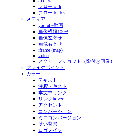
dl dt dd
フロー ol li
フロー h2 h3
メディア
youtube動画
画像横幅100%
画像左寄せ
画像右寄せ
iframe (map)
video
スクリーンショット（影付き画像）
ブレイクポイント
カラー
テキスト
注釈テキスト
本文中リンク
リンクhover
アクセント
コンバージョン
ミニコンバージョン
薄い背景
ロゴメイン