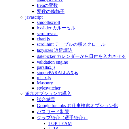
freoの変数
変数の修飾子
javascript
smoothscroll
bxslider カルーセル
scrollreveal
chart.js
scrollhint テーブルの横スクロール
lazysizes 遅延読込
datepicker カレンダーから日付を入力させる
validation engine
parallax.js
simplePARALLAX.js
rellax.js
Masonry
styleswitcher
追加オプションの導入
試合結果
Google for Jobs お仕事検索オプション化
パスワード制限
クラブ紹介（選手紹介）
TOP TEAM
U-18