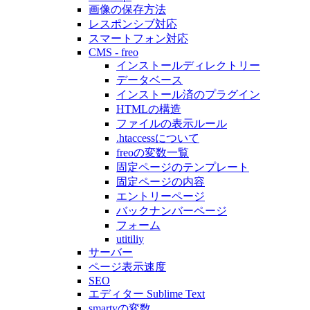
画像の保存方法
レスポンシブ対応
スマートフォン対応
CMS - freo
インストールディレクトリー
データベース
インストール済のプラグイン
HTMLの構造
ファイルの表示ルール
.htaccessについて
freoの変数一覧
固定ページのテンプレート
固定ページの内容
エントリーページ
バックナンバーページ
フォーム
utitiliy
サーバー
ページ表示速度
SEO
エディター Sublime Text
smartyの変数