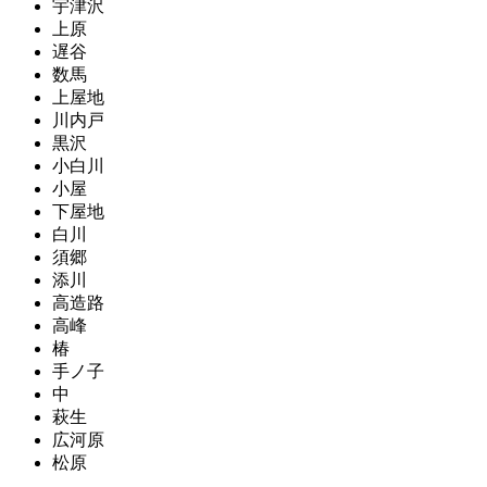
宇津沢
上原
遅谷
数馬
上屋地
川内戸
黒沢
小白川
小屋
下屋地
白川
須郷
添川
高造路
高峰
椿
手ノ子
中
萩生
広河原
松原