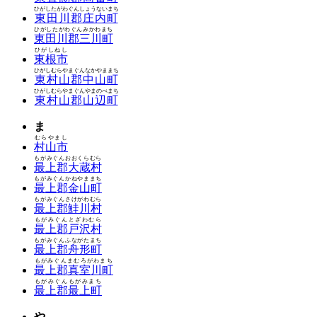
ひがしたがわぐんしょうないまち
東田川郡庄内町
ひがしたがわぐんみかわまち
東田川郡三川町
ひがしねし
東根市
ひがしむらやまぐんなかやままち
東村山郡中山町
ひがしむらやまぐんやまのべまち
東村山郡山辺町
ま
むらやまし
村山市
もがみぐんおおくらむら
最上郡大蔵村
もがみぐんかねやままち
最上郡金山町
もがみぐんさけがわむら
最上郡鮭川村
もがみぐんとざわむら
最上郡戸沢村
もがみぐんふながたまち
最上郡舟形町
もがみぐんまむろがわまち
最上郡真室川町
もがみぐんもがみまち
最上郡最上町
や