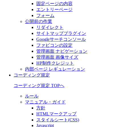
固定ページの内容
エントリーページ
フォーム
公開前の作業
リダイレクト
サイトマッププラグイン
Googleサーチコンソール
ファビコンの設定
管理画面 ナビゲーション
管理画面 画像サイズ
HP制作クレジット
内部ページ レギュレーション
コーディング規定
コーディング規定 TOPへ
ルール
マニュアル・ガイド
方針
HTMLマークアップ
スタイルシート(CSS)
Javascript