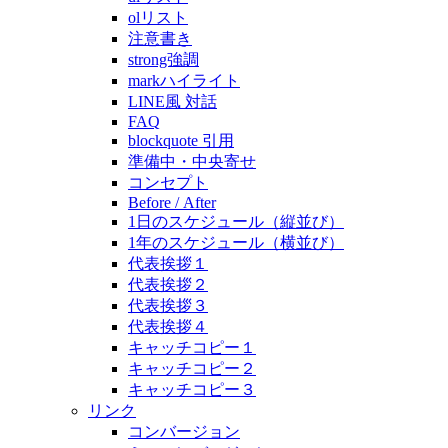
olリスト
注意書き
strong強調
markハイライト
LINE風 対話
FAQ
blockquote 引用
準備中・中央寄せ
コンセプト
Before / After
1日のスケジュール（縦並び）
1年のスケジュール（横並び）
代表挨拶１
代表挨拶２
代表挨拶３
代表挨拶４
キャッチコピー１
キャッチコピー２
キャッチコピー３
リンク
コンバージョン