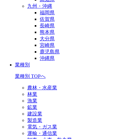
九州・沖縄
福岡県
佐賀県
長崎県
熊本県
大分県
宮崎県
鹿児島県
沖縄県
業種別
業種別 TOPへ
農林・水産業
林業
漁業
鉱業
建設業
製造業
電気・ガス業
運輸・通信業