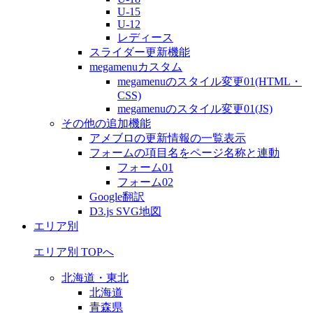
U-15
U-12
レディース
スライダー更新機能
megamenuカスタム
megamenuのスタイル変更01(HTML・
CSS)
megamenuのスタイル変更01(JS)
その他の追加機能
アメブロの更新情報の一覧表示
フォームの項目名をページ名称と連動
フォーム01
フォーム02
Google翻訳
D3.js SVG地図
エリア別
エリア別 TOPへ
北海道・東北
北海道
青森県