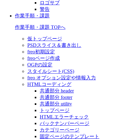
ロゴサブ
警告
作業手順・課題
作業手順・課題 TOPへ
仮トップページ
PSDスライス＆書き出し
freo初期設定
freoページ作成
OGPの設定
スタイルシート(CSS)
freo オプション設定や情報入力
HTMLコーディング
共通部分 header
共通部分 footer
共通部分 utility
トップページ
HTMLエラーチェック
バックナンバーページ
カテゴリーページ
固定ページのテンプレート