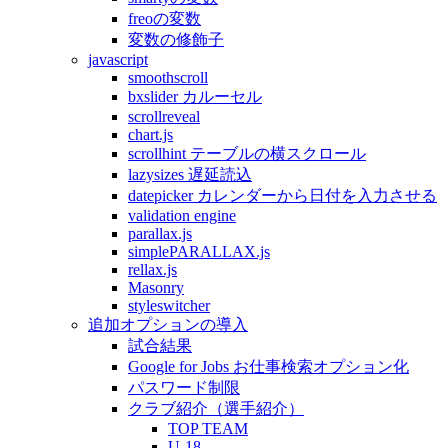
freoの変数
変数の修飾子
javascript
smoothscroll
bxslider カルーセル
scrollreveal
chart.js
scrollhint テーブルの横スクロール
lazysizes 遅延読込
datepicker カレンダーから日付を入力させる
validation engine
parallax.js
simplePARALLAX.js
rellax.js
Masonry
styleswitcher
追加オプションの導入
試合結果
Google for Jobs お仕事検索オプション化
パスワード制限
クラブ紹介（選手紹介）
TOP TEAM
U-18