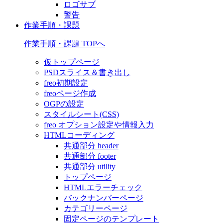
ロゴサブ
警告
作業手順・課題
作業手順・課題 TOPへ
仮トップページ
PSDスライス＆書き出し
freo初期設定
freoページ作成
OGPの設定
スタイルシート(CSS)
freo オプション設定や情報入力
HTMLコーディング
共通部分 header
共通部分 footer
共通部分 utility
トップページ
HTMLエラーチェック
バックナンバーページ
カテゴリーページ
固定ページのテンプレート