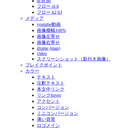
dl dt dd
フロー ol li
フロー h2 h3
メディア
youtube動画
画像横幅100%
画像左寄せ
画像右寄せ
iframe (map)
video
スクリーンショット（影付き画像）
ブレイクポイント
カラー
テキスト
注釈テキスト
本文中リンク
リンクhover
アクセント
コンバージョン
ミニコンバージョン
薄い背景
ロゴメイン