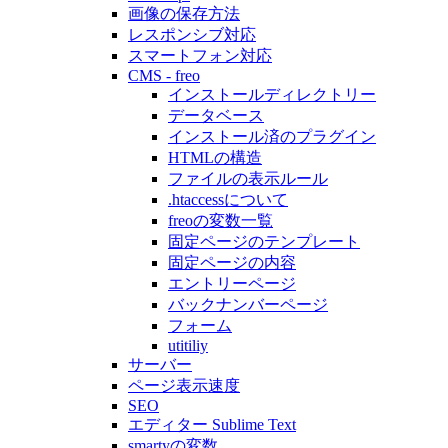
画像の保存方法
レスポンシブ対応
スマートフォン対応
CMS - freo
インストールディレクトリー
データベース
インストール済のプラグイン
HTMLの構造
ファイルの表示ルール
.htaccessについて
freoの変数一覧
固定ページのテンプレート
固定ページの内容
エントリーページ
バックナンバーページ
フォーム
utitiliy
サーバー
ページ表示速度
SEO
エディター Sublime Text
smartyの変数