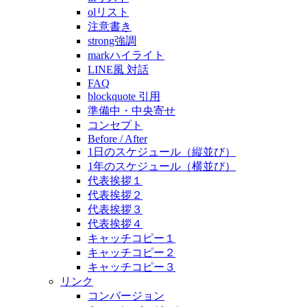
olリスト
注意書き
strong強調
markハイライト
LINE風 対話
FAQ
blockquote 引用
準備中・中央寄せ
コンセプト
Before / After
1日のスケジュール（縦並び）
1年のスケジュール（横並び）
代表挨拶１
代表挨拶２
代表挨拶３
代表挨拶４
キャッチコピー１
キャッチコピー２
キャッチコピー３
リンク
コンバージョン