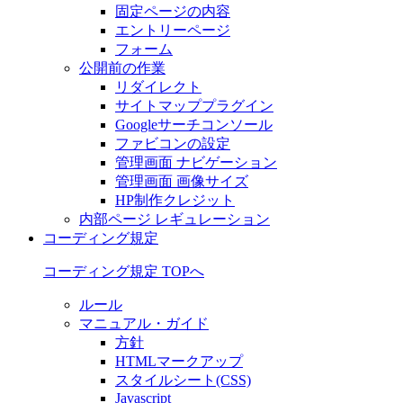
固定ページの内容
エントリーページ
フォーム
公開前の作業
リダイレクト
サイトマッププラグイン
Googleサーチコンソール
ファビコンの設定
管理画面 ナビゲーション
管理画面 画像サイズ
HP制作クレジット
内部ページ レギュレーション
コーディング規定
コーディング規定 TOPへ
ルール
マニュアル・ガイド
方針
HTMLマークアップ
スタイルシート(CSS)
Javascript