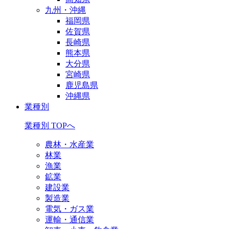
九州・沖縄
福岡県
佐賀県
長崎県
熊本県
大分県
宮崎県
鹿児島県
沖縄県
業種別
業種別 TOPへ
農林・水産業
林業
漁業
鉱業
建設業
製造業
電気・ガス業
運輸・通信業