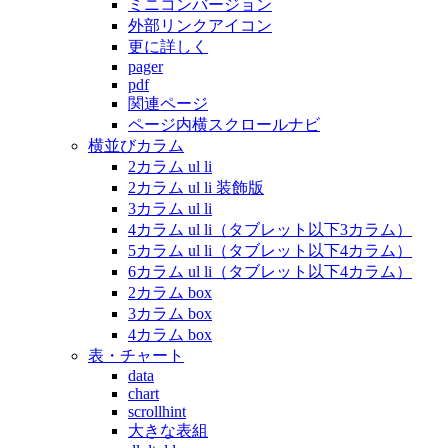
ミニコンバージョン
外部リンクアイコン
更に詳しく
pager
pdf
関連ページ
ページ内横スクロールナビ
横並びカラム
2カラム ul li
2カラム ul li 装飾版
3カラム ul li
4カラム ul li（タブレット以下3カラム）
5カラム ul li（タブレット以下4カラム）
6カラム ul li（タブレット以下4カラム）
2カラム box
3カラム box
4カラム box
表・チャート
data
chart
scrollhint
大きな表組