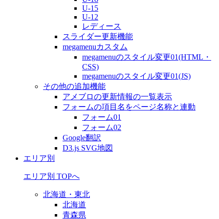
U-15
U-12
レディース
スライダー更新機能
megamenuカスタム
megamenuのスタイル変更01(HTML・
CSS)
megamenuのスタイル変更01(JS)
その他の追加機能
アメブロの更新情報の一覧表示
フォームの項目名をページ名称と連動
フォーム01
フォーム02
Google翻訳
D3.js SVG地図
エリア別
エリア別 TOPへ
北海道・東北
北海道
青森県