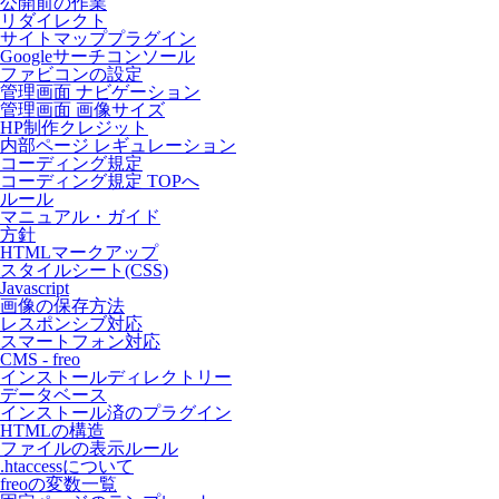
公開前の作業
リダイレクト
サイトマッププラグイン
Googleサーチコンソール
ファビコンの設定
管理画面 ナビゲーション
管理画面 画像サイズ
HP制作クレジット
内部ページ レギュレーション
コーディング規定
コーディング規定 TOPへ
ルール
マニュアル・ガイド
方針
HTMLマークアップ
スタイルシート(CSS)
Javascript
画像の保存方法
レスポンシブ対応
スマートフォン対応
CMS - freo
インストールディレクトリー
データベース
インストール済のプラグイン
HTMLの構造
ファイルの表示ルール
.htaccessについて
freoの変数一覧