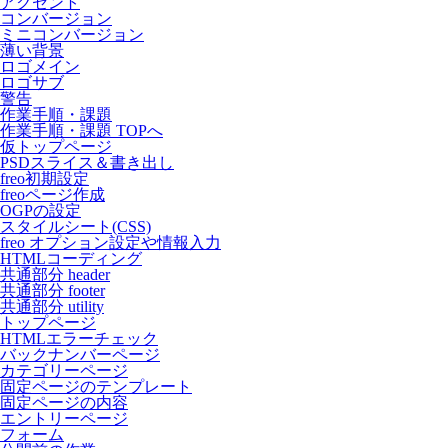
アクセント
コンバージョン
ミニコンバージョン
薄い背景
ロゴメイン
ロゴサブ
警告
作業手順・課題
作業手順・課題 TOPへ
仮トップページ
PSDスライス＆書き出し
freo初期設定
freoページ作成
OGPの設定
スタイルシート(CSS)
freo オプション設定や情報入力
HTMLコーディング
共通部分 header
共通部分 footer
共通部分 utility
トップページ
HTMLエラーチェック
バックナンバーページ
カテゴリーページ
固定ページのテンプレート
固定ページの内容
エントリーページ
フォーム