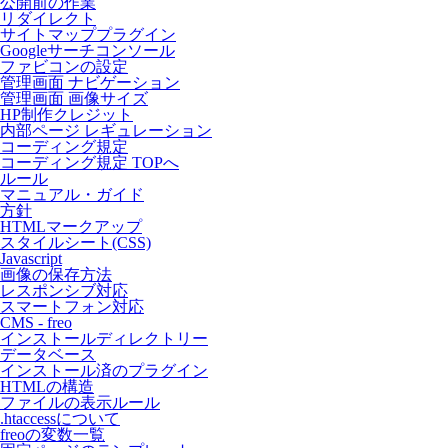
公開前の作業
リダイレクト
サイトマッププラグイン
Googleサーチコンソール
ファビコンの設定
管理画面 ナビゲーション
管理画面 画像サイズ
HP制作クレジット
内部ページ レギュレーション
コーディング規定
コーディング規定 TOPへ
ルール
マニュアル・ガイド
方針
HTMLマークアップ
スタイルシート(CSS)
Javascript
画像の保存方法
レスポンシブ対応
スマートフォン対応
CMS - freo
インストールディレクトリー
データベース
インストール済のプラグイン
HTMLの構造
ファイルの表示ルール
.htaccessについて
freoの変数一覧