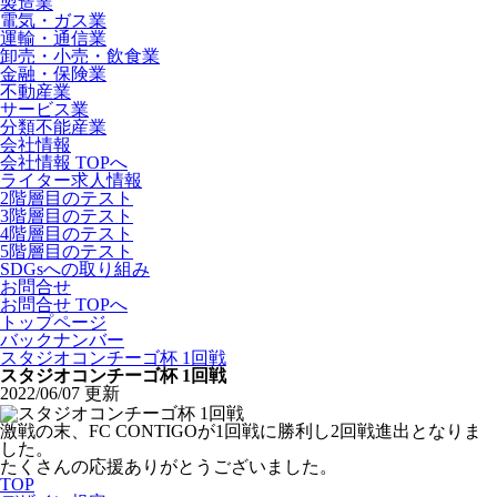
製造業
電気・ガス業
運輸・通信業
卸売・小売・飲食業
金融・保険業
不動産業
サービス業
分類不能産業
会社情報
会社情報 TOPへ
ライター求人情報
2階層目のテスト
3階層目のテスト
4階層目のテスト
5階層目のテスト
SDGsへの取り組み
お問合せ
お問合せ TOPへ
トップページ
バックナンバー
スタジオコンチーゴ杯 1回戦
スタジオコンチーゴ杯 1回戦
2022/06/07 更新
激戦の末、FC CONTIGOが1回戦に勝利し2回戦進出となりま
した。
たくさんの応援ありがとうございました。
TOP