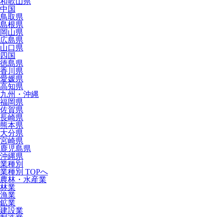
和歌山県
中国
鳥取県
島根県
岡山県
広島県
山口県
四国
徳島県
香川県
愛媛県
高知県
九州・沖縄
福岡県
佐賀県
長崎県
熊本県
大分県
宮崎県
鹿児島県
沖縄県
業種別
業種別 TOPへ
農林・水産業
林業
漁業
鉱業
建設業