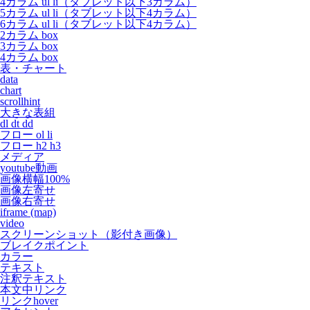
4カラム ul li（タブレット以下3カラム）
5カラム ul li（タブレット以下4カラム）
6カラム ul li（タブレット以下4カラム）
2カラム box
3カラム box
4カラム box
表・チャート
data
chart
scrollhint
大きな表組
dl dt dd
フロー ol li
フロー h2 h3
メディア
youtube動画
画像横幅100%
画像左寄せ
画像右寄せ
iframe (map)
video
スクリーンショット（影付き画像）
ブレイクポイント
カラー
テキスト
注釈テキスト
本文中リンク
リンクhover