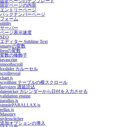
固定ページのテンプレート
固定ページの内容
エントリーページ
バックナンバーページ
フォーム
utitiliy
サーバー
ページ表示速度
SEO
エディター Sublime Text
smartyの変数
freoの変数
変数の修飾子
javascript
smoothscroll
bxslider カルーセル
scrollreveal
chart.js
scrollhint テーブルの横スクロール
lazysizes 遅延読込
datepicker カレンダーから日付を入力させる
validation engine
parallax.js
simplePARALLAX.js
rellax.js
Masonry
styleswitcher
追加オプションの導入