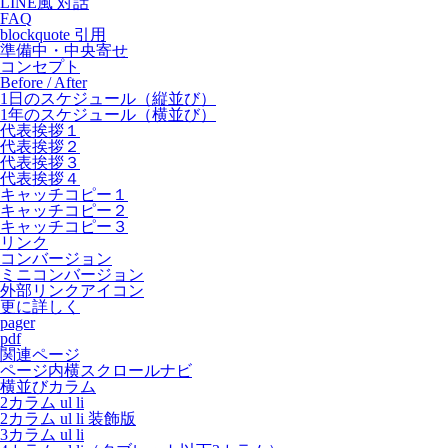
LINE風 対話
FAQ
blockquote 引用
準備中・中央寄せ
コンセプト
Before / After
1日のスケジュール（縦並び）
1年のスケジュール（横並び）
代表挨拶１
代表挨拶２
代表挨拶３
代表挨拶４
キャッチコピー１
キャッチコピー２
キャッチコピー３
リンク
コンバージョン
ミニコンバージョン
外部リンクアイコン
更に詳しく
pager
pdf
関連ページ
ページ内横スクロールナビ
横並びカラム
2カラム ul li
2カラム ul li 装飾版
3カラム ul li