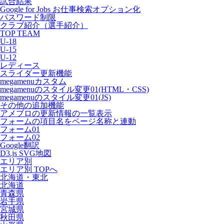
試合結果
Google for Jobs お仕事検索オプション化
パスワード制限
クラブ紹介（選手紹介）
TOP TEAM
U-18
U-15
U-12
レディース
スライダー更新機能
megamenuカスタム
megamenuのスタイル変更01(HTML・CSS)
megamenuのスタイル変更01(JS)
その他の追加機能
アメブロの更新情報の一覧表示
フォームの項目名をページ名称と連動
フォーム01
フォーム02
Google翻訳
D3.js SVG地図
エリア別
エリア別 TOPへ
北海道・東北
北海道
青森県
岩手県
宮城県
秋田県