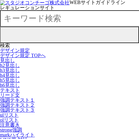
WEBサイトガイドライン
レギュレーションサイト
検索
デザイン規定
デザイン規定 TOPへ
見出し
h2見出し
h3見出し
h4見出し
h5見出し
h6見出し
テキスト
リード文
強調テキスト１
強調テキスト２
強調テキスト３
ulリスト
olリスト
注意書き
strong強調
markハイライト