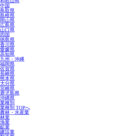
和歌山県
中国
鳥取県
島根県
岡山県
広島県
山口県
四国
徳島県
香川県
愛媛県
高知県
九州・沖縄
福岡県
佐賀県
長崎県
熊本県
大分県
宮崎県
鹿児島県
沖縄県
業種別
業種別 TOPへ
農林・水産業
林業
漁業
鉱業
建設業