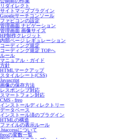
公開前の作業
リダイレクト
サイトマッププラグイン
Googleサーチコンソール
ファビコンの設定
管理画面 ナビゲーション
管理画面 画像サイズ
HP制作クレジット
内部ページ レギュレーション
コーディング規定
コーディング規定 TOPへ
ルール
マニュアル・ガイド
方針
HTMLマークアップ
スタイルシート(CSS)
Javascript
画像の保存方法
レスポンシブ対応
スマートフォン対応
CMS - freo
インストールディレクトリー
データベース
インストール済のプラグイン
HTMLの構造
ファイルの表示ルール
.htaccessについて
freoの変数一覧