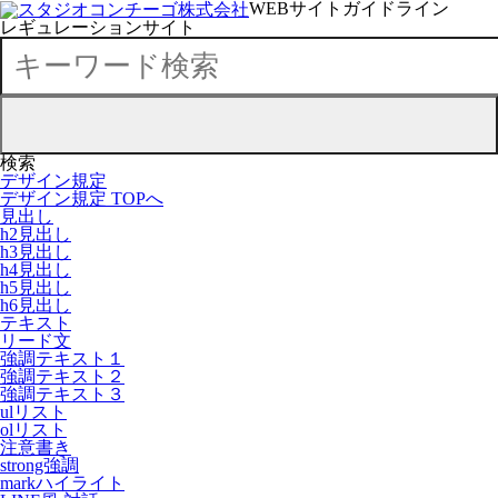
WEBサイトガイドライン
レギュレーションサイト
検索
デザイン規定
デザイン規定 TOPへ
見出し
h2見出し
h3見出し
h4見出し
h5見出し
h6見出し
テキスト
リード文
強調テキスト１
強調テキスト２
強調テキスト３
ulリスト
olリスト
注意書き
strong強調
markハイライト