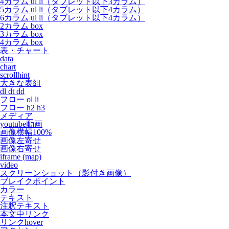
4カラム ul li（タブレット以下3カラム）
5カラム ul li（タブレット以下4カラム）
6カラム ul li（タブレット以下4カラム）
2カラム box
3カラム box
4カラム box
表・チャート
data
chart
scrollhint
大きな表組
dl dt dd
フロー ol li
フロー h2 h3
メディア
youtube動画
画像横幅100%
画像左寄せ
画像右寄せ
iframe (map)
video
スクリーンショット（影付き画像）
ブレイクポイント
カラー
テキスト
注釈テキスト
本文中リンク
リンクhover