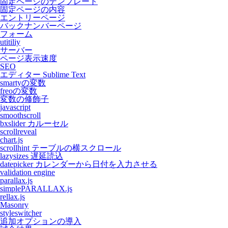
固定ページのテンプレート
固定ページの内容
エントリーページ
バックナンバーページ
フォーム
utitiliy
サーバー
ページ表示速度
SEO
エディター Sublime Text
smartyの変数
freoの変数
変数の修飾子
javascript
smoothscroll
bxslider カルーセル
scrollreveal
chart.js
scrollhint テーブルの横スクロール
lazysizes 遅延読込
datepicker カレンダーから日付を入力させる
validation engine
parallax.js
simplePARALLAX.js
rellax.js
Masonry
styleswitcher
追加オプションの導入