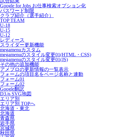
試合結果
Google for Jobs お仕事検索オプション化
パスワード制限
クラブ紹介（選手紹介）
TOP TEAM
U-18
U-15
U-12
レディース
スライダー更新機能
megamenuカスタム
megamenuのスタイル変更01(HTML・CSS)
megamenuのスタイル変更01(JS)
その他の追加機能
アメブロの更新情報の一覧表示
フォームの項目名をページ名称と連動
フォーム01
フォーム02
Google翻訳
D3.js SVG地図
エリア別
エリア別 TOPへ
北海道・東北
北海道
青森県
岩手県
宮城県
秋田県