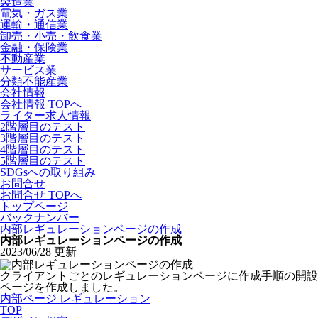
製造業
電気・ガス業
運輸・通信業
卸売・小売・飲食業
金融・保険業
不動産業
サービス業
分類不能産業
会社情報
会社情報 TOPへ
ライター求人情報
2階層目のテスト
3階層目のテスト
4階層目のテスト
5階層目のテスト
SDGsへの取り組み
お問合せ
お問合せ TOPへ
トップページ
バックナンバー
内部レギュレーションページの作成
内部レギュレーションページの作成
2023/06/28 更新
クライアントごとのレギュレーションページに作成手順の開設
ページを作成しました。
内部ページ レギュレーション
TOP