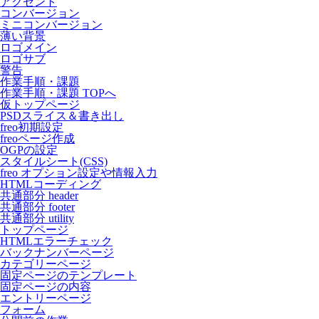
アクセント
コンバージョン
ミニコンバージョン
薄い背景
ロゴメイン
ロゴサブ
警告
作業手順・課題
作業手順・課題 TOPへ
仮トップページ
PSDスライス＆書き出し
freo初期設定
freoページ作成
OGPの設定
スタイルシート(CSS)
freo オプション設定や情報入力
HTMLコーディング
共通部分 header
共通部分 footer
共通部分 utility
トップページ
HTMLエラーチェック
バックナンバーページ
カテゴリーページ
固定ページのテンプレート
固定ページの内容
エントリーページ
フォーム