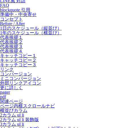
LINE風 対話
FAQ
blockquote 引用
準備中・中央寄せ
コンセプト
Before / After
1日のスケジュール（縦並び）
1年のスケジュール（横並び）
代表挨拶１
代表挨拶２
代表挨拶３
代表挨拶４
キャッチコピー１
キャッチコピー２
キャッチコピー３
リンク
コンバージョン
ミニコンバージョン
外部リンクアイコン
更に詳しく
pager
pdf
関連ページ
ページ内横スクロールナビ
横並びカラム
2カラム ul li
2カラム ul li 装飾版
3カラム ul li