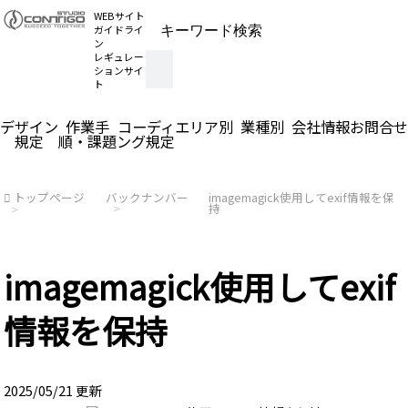
WEBサイト
ガイドライ
ン
レギュレー
ションサイ
ト
デザイン
作業手
コーディ
エリア別
業種別
会社情報
お問合せ
規定
順・課題
ング規定
トップページ
バックナンバー
imagemagick使用してexif情報を保
持
imagemagick使用してexif
情報を保持
2025/05/21 更新