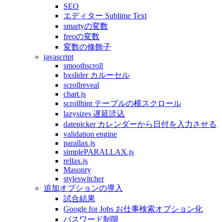
SEO
エディター Sublime Text
smartyの変数
freoの変数
変数の修飾子
javascript
smoothscroll
bxslider カルーセル
scrollreveal
chart.js
scrollhint テーブルの横スクロール
lazysizes 遅延読込
datepicker カレンダーから日付を入力させる
validation engine
parallax.js
simplePARALLAX.js
rellax.js
Masonry
styleswitcher
追加オプションの導入
試合結果
Google for Jobs お仕事検索オプション化
パスワード制限