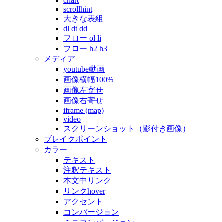
chart
scrollhint
大きな表組
dl dt dd
フロー ol li
フロー h2 h3
メディア
youtube動画
画像横幅100%
画像左寄せ
画像右寄せ
iframe (map)
video
スクリーンショット（影付き画像）
ブレイクポイント
カラー
テキスト
注釈テキスト
本文中リンク
リンクhover
アクセント
コンバージョン