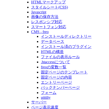
HTMLマークアップ
スタイルシート(CSS)
Javascript
画像の保存方法
レスポンシブ対応
スマートフォン対応
CMS - freo
インストールディレクトリー
データベース
インストール済のプラグイン
HTMLの構造
ファイルの表示ルール
.htaccessについて
freoの変数一覧
固定ページのテンプレート
固定ページの内容
エントリーページ
バックナンバーページ
フォーム
utitiliy
サーバー
ページ表示速度