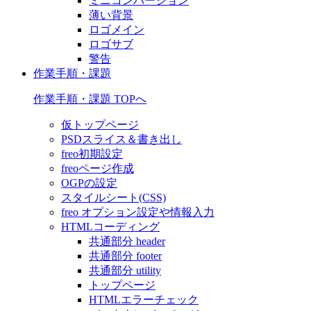
ミニコンバージョン
薄い背景
ロゴメイン
ロゴサブ
警告
作業手順・課題
作業手順・課題 TOPへ
仮トップページ
PSDスライス＆書き出し
freo初期設定
freoページ作成
OGPの設定
スタイルシート(CSS)
freo オプション設定や情報入力
HTMLコーディング
共通部分 header
共通部分 footer
共通部分 utility
トップページ
HTMLエラーチェック