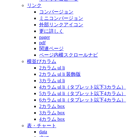
リンク
コンバージョン
ミニコンバージョン
外部リンクアイコン
更に詳しく
pager
pdf
関連ページ
ページ内横スクロールナビ
横並びカラム
2カラム ul li
2カラム ul li 装飾版
3カラム ul li
4カラム ul li（タブレット以下3カラム）
5カラム ul li（タブレット以下4カラム）
6カラム ul li（タブレット以下4カラム）
2カラム box
3カラム box
4カラム box
表・チャート
data