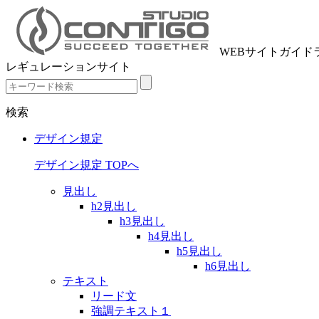
WEBサイトガイド
レギュレーションサイト
検索
デザイン規定
デザイン規定 TOPへ
見出し
h2見出し
h3見出し
h4見出し
h5見出し
h6見出し
テキスト
リード文
強調テキスト１