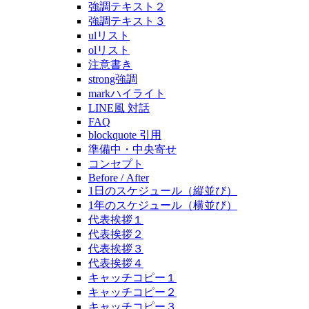
強調テキスト２
強調テキスト３
ulリスト
olリスト
注意書き
strong強調
markハイライト
LINE風 対話
FAQ
blockquote 引用
準備中・中央寄せ
コンセプト
Before / After
1日のスケジュール（縦並び）
1年のスケジュール（横並び）
代表挨拶１
代表挨拶２
代表挨拶３
代表挨拶４
キャッチコピー１
キャッチコピー２
キャッチコピー３