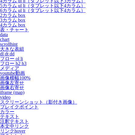
4カラム ul li（タブレット以下3カラム）
5カラム ul li（タブレット以下4カラム）
6カラム ul li（タブレット以下4カラム）
2カラム box
3カラム box
4カラム box
表・チャート
data
chart
scrollhint
大きな表組
dl dt dd
フロー ol li
フロー h2 h3
メディア
youtube動画
画像横幅100%
画像左寄せ
画像右寄せ
iframe (map)
video
スクリーンショット（影付き画像）
ブレイクポイント
カラー
テキスト
注釈テキスト
本文中リンク
リンクhover