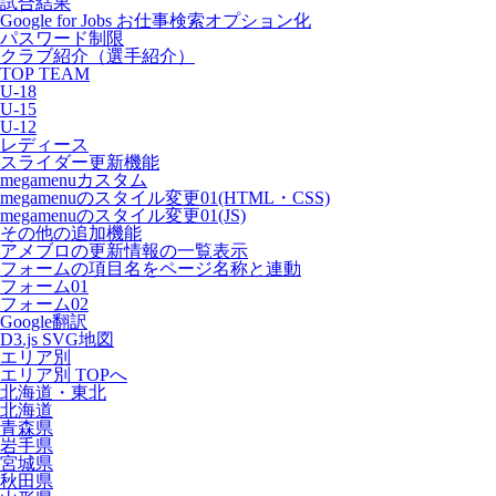
試合結果
Google for Jobs お仕事検索オプション化
パスワード制限
クラブ紹介（選手紹介）
TOP TEAM
U-18
U-15
U-12
レディース
スライダー更新機能
megamenuカスタム
megamenuのスタイル変更01(HTML・CSS)
megamenuのスタイル変更01(JS)
その他の追加機能
アメブロの更新情報の一覧表示
フォームの項目名をページ名称と連動
フォーム01
フォーム02
Google翻訳
D3.js SVG地図
エリア別
エリア別 TOPへ
北海道・東北
北海道
青森県
岩手県
宮城県
秋田県