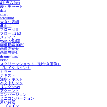
4カラム box
表・チャート
data
chart
scrollhint
大きな表組
dl dt dd
フロー ol li
フロー h2 h3
メディア
youtube動画
画像横幅100%
画像左寄せ
画像右寄せ
iframe (map)
video
スクリーンショット（影付き画像）
ブレイクポイント
カラー
テキスト
注釈テキスト
本文中リンク
リンクhover
アクセント
コンバージョン
ミニコンバージョン
薄い背景
ロゴメイン