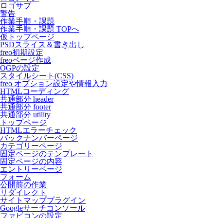
ロゴサブ
警告
作業手順・課題
作業手順・課題 TOPへ
仮トップページ
PSDスライス＆書き出し
freo初期設定
freoページ作成
OGPの設定
スタイルシート(CSS)
freo オプション設定や情報入力
HTMLコーディング
共通部分 header
共通部分 footer
共通部分 utility
トップページ
HTMLエラーチェック
バックナンバーページ
カテゴリーページ
固定ページのテンプレート
固定ページの内容
エントリーページ
フォーム
公開前の作業
リダイレクト
サイトマッププラグイン
Googleサーチコンソール
ファビコンの設定