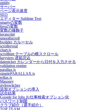
utitiliy
サーバー
ページ表示速度
SEO
エディター Sublime Text
smartyの変数
freoの変数
変数の修飾子
javascript
smoothscroll
bxslider カルーセル
scrollreveal
chart.js
scrollhint テーブルの横スクロール
lazysizes 遅延読込
datepicker カレンダーから日付を入力させる
validation engine
parallax.js
simplePARALLAX.js
rellax.js
Masonry
styleswitcher
追加オプションの導入
試合結果
Google for Jobs お仕事検索オプション化
パスワード制限
クラブ紹介（選手紹介）
TOP TEAM