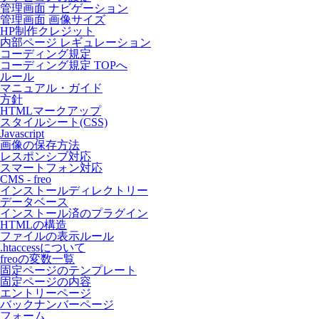
管理画面 ナビゲーション
管理画面 画像サイズ
HP制作クレジット
内部ページ レギュレーション
コーディング規定
コーディング規定 TOPへ
ルール
マニュアル・ガイド
方針
HTMLマークアップ
スタイルシート(CSS)
Javascript
画像の保存方法
レスポンシブ対応
スマートフォン対応
CMS - freo
インストールディレクトリー
データベース
インストール済のプラグイン
HTMLの構造
ファイルの表示ルール
.htaccessについて
freoの変数一覧
固定ページのテンプレート
固定ページの内容
エントリーページ
バックナンバーページ
フォーム