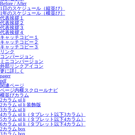
Before / After
1日のスケジュール（縦並び）
1年のスケジュール（横並び）
代表挨拶１
代表挨拶２
代表挨拶３
代表挨拶４
キャッチコピー１
キャッチコピー２
キャッチコピー３
リンク
コンバージョン
ミニコンバージョン
外部リンクアイコン
更に詳しく
pager
pdf
関連ページ
ページ内横スクロールナビ
横並びカラム
2カラム ul li
2カラム ul li 装飾版
3カラム ul li
4カラム ul li（タブレット以下3カラム）
5カラム ul li（タブレット以下4カラム）
6カラム ul li（タブレット以下4カラム）
2カラム box
3カラム box