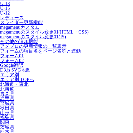
U-18
U-15
U-12
レディース
スライダー更新機能
megamenuカスタム
megamenuのスタイル変更01(HTML・CSS)
megamenuのスタイル変更01(JS)
その他の追加機能
アメブロの更新情報の一覧表示
フォームの項目名をページ名称と連動
フォーム01
フォーム02
Google翻訳
D3.js SVG地図
エリア別
エリア別 TOPへ
北海道・東北
北海道
青森県
岩手県
宮城県
秋田県
山形県
福島県
関東
茨城県
栃木県