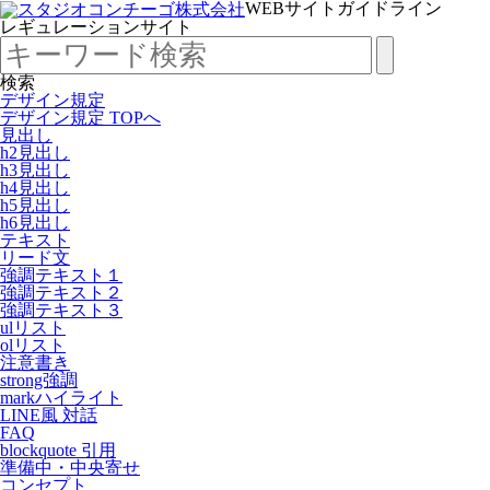
WEBサイトガイドライン
レギュレーションサイト
検索
デザイン規定
デザイン規定 TOPへ
見出し
h2見出し
h3見出し
h4見出し
h5見出し
h6見出し
テキスト
リード文
強調テキスト１
強調テキスト２
強調テキスト３
ulリスト
olリスト
注意書き
strong強調
markハイライト
LINE風 対話
FAQ
blockquote 引用
準備中・中央寄せ
コンセプト