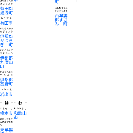
町
ありだぐんゆ
あさちょう
有田郡
にしむろぐん
湯浅町
すさみちょう
西牟婁
郡すさ
ありだし
有田市
み町
いとぐんかつ
らぎちょう
伊都郡
かつら
ぎ町
いとぐんくど
やまちょう
伊都郡
九度山
町
いとぐんこう
やちょう
伊都郡
高野町
いわでし
岩出市
は
わ
はしもとし
わかやまし
橋本市
和歌山
市
ひがしむろぐ
んきたやまむ
ら
東牟婁