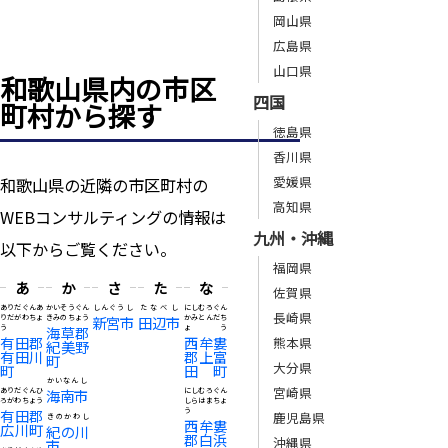
岡山県
広島県
山口県
和歌山県内の市区
四国
町村から探す
徳島県
香川県
愛媛県
和歌山県の近隣の市区町村の
高知県
WEBコンサルティングの情報は
九州・沖縄
以下からご覧ください。
福岡県
あ
か
さ
た
な
佐賀県
ありだぐんあ
かいそうぐん
しんぐうし
たなべし
にしむろぐん
長崎県
りだがわちょ
きみのちょう
新宮市
田辺市
かみとんだち
う
海草郡
ょう
有田郡
西牟婁
熊本県
紀美野
有田川
郡上富
町
大分県
町
田町
かいなんし
宮崎県
ありだぐんひ
海南市
にしむろぐん
ろがわちょう
しらはまちょ
有田郡
う
鹿児島県
きのかわし
西牟婁
広川町
紀の川
郡白浜
沖縄県
市