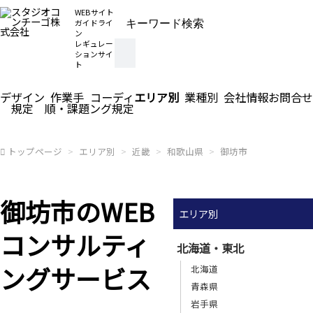
WEBサイト
ガイドライ
ン
レギュレー
ションサイ
ト
デザイン
作業手
コーディ
エリア別
業種別
会社情報
お問合せ
規定
順・課題
ング規定
トップページ
エリア別
近畿
和歌山県
御坊市
御坊市のWEB
エリア別
コンサルティ
北海道・東北
ングサービス
北海道
青森県
岩手県