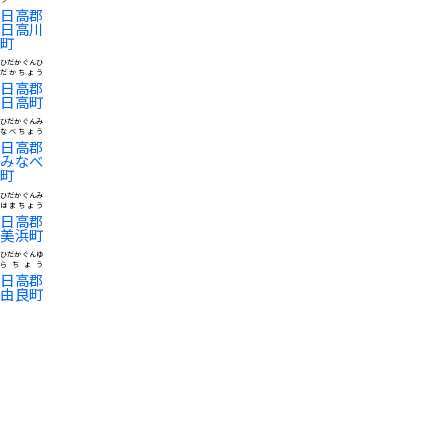
日高郡
日高川
町
ひだかぐんひ
だかちょう
日高郡
日高町
ひだかぐんみ
なべちょう
日高郡
みなべ
町
ひだかぐんみ
はまちょう
日高郡
美浜町
ひだかぐんゆ
らちょう
日高郡
由良町