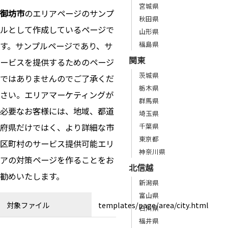
宮城県
御坊市
のエリアページのサンプ
秋田県
ルとして作成しているページで
山形県
福島県
す。サンプルページであり、サ
関東
ービスを提供するためのページ
茨城県
ではありませんのでご了承くだ
栃木県
さい。エリアマーケティングが
群馬県
必要なお客様には、地域、都道
埼玉県
府県だけではく、より詳細な市
千葉県
東京都
区町村のサービス提供可能エリ
神奈川県
アの対策ページを作ることをお
北信越
勧めいたします。
新潟県
富山県
対象ファイル
templates/page/area/city.html
石川県
福井県