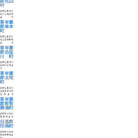
郡北山
村
ひがしむろぐ
んくしもとち
ょう
東牟婁
郡串本
町
ひがしむろぐ
んこざがわち
ょう
東牟婁
郡古座
川町
ひがしむろぐ
んたいじちょ
う
東牟婁
郡太地
町
ひがしむろぐ
んなちかつう
らちょう
東牟婁
郡那智
勝浦町
ひだかぐんい
なみちょう
日高郡
印南町
ひだかぐんひ
だかがわちょ
う