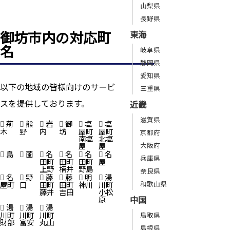
山梨県
長野県
御坊市内の対応町
東海
名
岐阜県
静岡県
愛知県
以下の地域の皆様向けのサービ
三重県
スを提供しております。
近畿
滋賀県
荊
熊
岩
御
塩
塩
木
野
内
坊
屋町
屋町
京都府
南塩
北塩
屋
屋
大阪府
島
薗
名
名
名
名
兵庫県
田町
田町
田町
屋
上野
楠井
野島
奈良県
名
野
藤
藤
明
湯
和歌山県
屋町
口
田町
田町
神川
川町
藤井
吉田
小松
中国
原
湯
湯
湯
川町
川町
川町
鳥取県
財部
富安
丸山
島根県