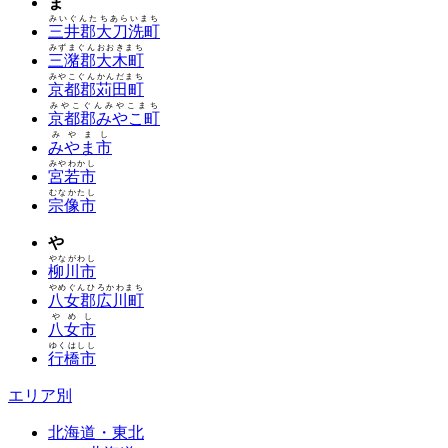
ま
みいぐんたちあらいまち
三井郡大刀洗町
みずまぐんおおきまち
三潴郡大木町
みやこぐんかんだまち
京都郡苅田町
みやこぐんみやこまち
京都郡みやこ町
みやまし
みやま市
みやわかし
宮若市
むなかたし
宗像市
や
やながわし
柳川市
やめぐんひろかわまち
八女郡広川町
やめし
八女市
ゆくはしし
行橋市
エリア別
北海道・東北