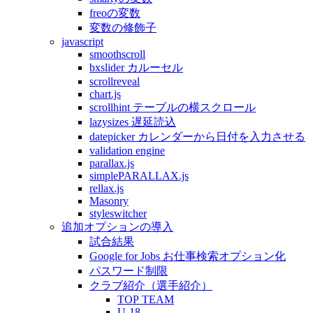
freoの変数
変数の修飾子
javascript
smoothscroll
bxslider カルーセル
scrollreveal
chart.js
scrollhint テーブルの横スクロール
lazysizes 遅延読込
datepicker カレンダーから日付を入力させる
validation engine
parallax.js
simplePARALLAX.js
rellax.js
Masonry
styleswitcher
追加オプションの導入
試合結果
Google for Jobs お仕事検索オプション化
パスワード制限
クラブ紹介（選手紹介）
TOP TEAM
U-18