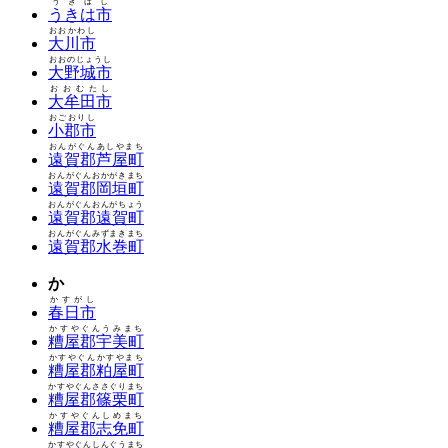
うきはし
うきは市
おおかわし
大川市
おおのじょうし
大野城市
おおむたし
大牟田市
おごおりし
小郡市
おんがぐんあしやまち
遠賀郡芦屋町
おんがぐんおかがきまち
遠賀郡岡垣町
おんがぐんおんがちょう
遠賀郡遠賀町
おんがぐんみずまきまち
遠賀郡水巻町
か
かすがし
春日市
かすやぐんうみまち
糟屋郡宇美町
かすやぐんかすやまち
糟屋郡粕屋町
かすやぐんささぐりまち
糟屋郡篠栗町
かすやぐんしめまち
糟屋郡志免町
かすやぐんしんぐうまち