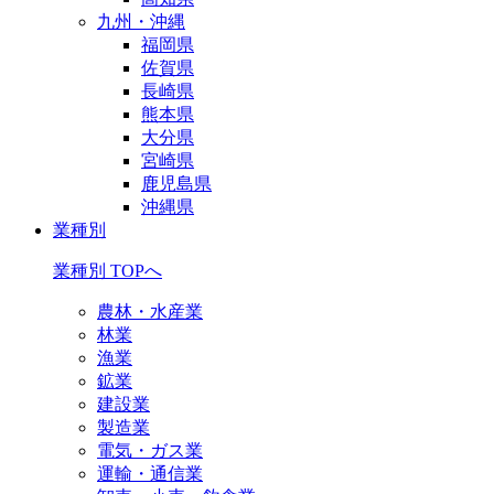
九州・沖縄
福岡県
佐賀県
長崎県
熊本県
大分県
宮崎県
鹿児島県
沖縄県
業種別
業種別 TOPへ
農林・水産業
林業
漁業
鉱業
建設業
製造業
電気・ガス業
運輸・通信業