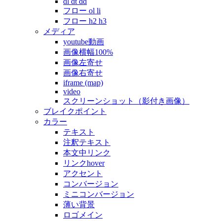
dl dt dd
フロー ol li
フロー h2 h3
メディア
youtube動画
画像横幅100%
画像左寄せ
画像右寄せ
iframe (map)
video
スクリーンショット（影付き画像）
ブレイクポイント
カラー
テキスト
注釈テキスト
本文中リンク
リンクhover
アクセント
コンバージョン
ミニコンバージョン
薄い背景
ロゴメイン