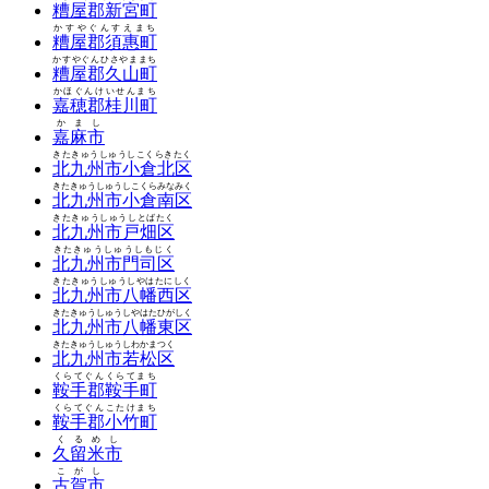
糟屋郡新宮町
かすやぐんすえまち
糟屋郡須惠町
かすやぐんひさやままち
糟屋郡久山町
かほぐんけいせんまち
嘉穂郡桂川町
かまし
嘉麻市
きたきゅうしゅうしこくらきたく
北九州市小倉北区
きたきゅうしゅうしこくらみなみく
北九州市小倉南区
きたきゅうしゅうしとばたく
北九州市戸畑区
きたきゅうしゅうしもじく
北九州市門司区
きたきゅうしゅうしやはたにしく
北九州市八幡西区
きたきゅうしゅうしやはたひがしく
北九州市八幡東区
きたきゅうしゅうしわかまつく
北九州市若松区
くらてぐんくらてまち
鞍手郡鞍手町
くらてぐんこたけまち
鞍手郡小竹町
くるめし
久留米市
こがし
古賀市