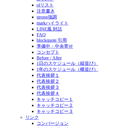
olリスト
注意書き
strong強調
markハイライト
LINE風 対話
FAQ
blockquote 引用
準備中・中央寄せ
コンセプト
Before / After
1日のスケジュール（縦並び）
1年のスケジュール（横並び）
代表挨拶１
代表挨拶２
代表挨拶３
代表挨拶４
キャッチコピー１
キャッチコピー２
キャッチコピー３
リンク
コンバージョン