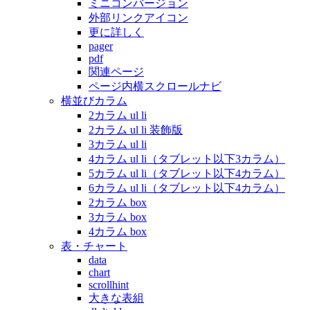
ミニコンバージョン
外部リンクアイコン
更に詳しく
pager
pdf
関連ページ
ページ内横スクロールナビ
横並びカラム
2カラム ul li
2カラム ul li 装飾版
3カラム ul li
4カラム ul li（タブレット以下3カラム）
5カラム ul li（タブレット以下4カラム）
6カラム ul li（タブレット以下4カラム）
2カラム box
3カラム box
4カラム box
表・チャート
data
chart
scrollhint
大きな表組