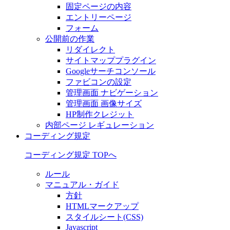
固定ページの内容
エントリーページ
フォーム
公開前の作業
リダイレクト
サイトマッププラグイン
Googleサーチコンソール
ファビコンの設定
管理画面 ナビゲーション
管理画面 画像サイズ
HP制作クレジット
内部ページ レギュレーション
コーディング規定
コーディング規定 TOPへ
ルール
マニュアル・ガイド
方針
HTMLマークアップ
スタイルシート(CSS)
Javascript