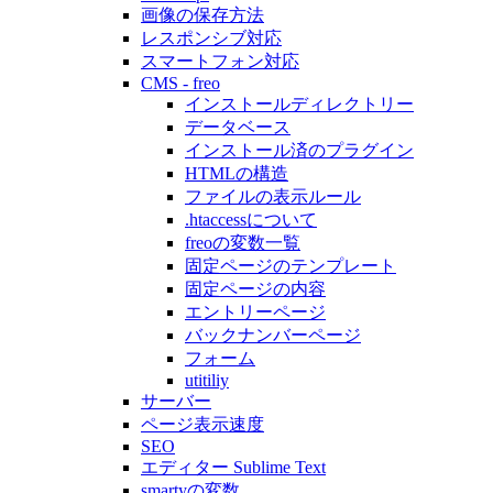
画像の保存方法
レスポンシブ対応
スマートフォン対応
CMS - freo
インストールディレクトリー
データベース
インストール済のプラグイン
HTMLの構造
ファイルの表示ルール
.htaccessについて
freoの変数一覧
固定ページのテンプレート
固定ページの内容
エントリーページ
バックナンバーページ
フォーム
utitiliy
サーバー
ページ表示速度
SEO
エディター Sublime Text
smartyの変数