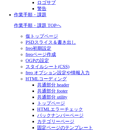
ロゴサブ
警告
作業手順・課題
作業手順・課題 TOPへ
仮トップページ
PSDスライス＆書き出し
freo初期設定
freoページ作成
OGPの設定
スタイルシート(CSS)
freo オプション設定や情報入力
HTMLコーディング
共通部分 header
共通部分 footer
共通部分 utility
トップページ
HTMLエラーチェック
バックナンバーページ
カテゴリーページ
固定ページのテンプレート