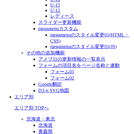
U-15
U-12
レディース
スライダー更新機能
megamenuカスタム
megamenuのスタイル変更01(HTML・
CSS)
megamenuのスタイル変更01(JS)
その他の追加機能
アメブロの更新情報の一覧表示
フォームの項目名をページ名称と連動
フォーム01
フォーム02
Google翻訳
D3.js SVG地図
エリア別
エリア別 TOPへ
北海道・東北
北海道
青森県