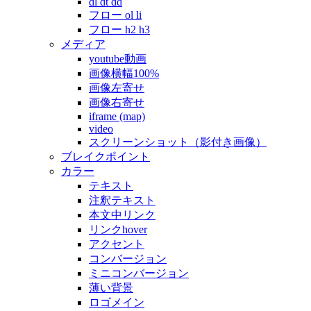
dl dt dd
フロー ol li
フロー h2 h3
メディア
youtube動画
画像横幅100%
画像左寄せ
画像右寄せ
iframe (map)
video
スクリーンショット（影付き画像）
ブレイクポイント
カラー
テキスト
注釈テキスト
本文中リンク
リンクhover
アクセント
コンバージョン
ミニコンバージョン
薄い背景
ロゴメイン