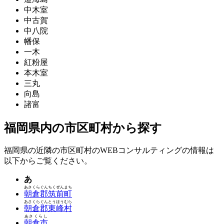
中木室
中古賀
中八院
幡保
一木
紅粉屋
本木室
三丸
向島
諸富
福岡県内の市区町村から探す
福岡県の近隣の市区町村のWEBコンサルティングの情報は
以下からご覧ください。
あ
あさくらぐんちくぜんまち
朝倉郡筑前町
あさくらぐんとうほうむら
朝倉郡東峰村
あさくらし
朝倉市