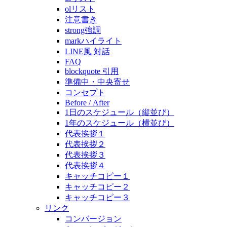
olリスト
注意書き
strong強調
markハイライト
LINE風 対話
FAQ
blockquote 引用
準備中・中央寄せ
コンセプト
Before / After
1日のスケジュール（縦並び）
1年のスケジュール（横並び）
代表挨拶１
代表挨拶２
代表挨拶３
代表挨拶４
キャッチコピー１
キャッチコピー２
キャッチコピー３
リンク
コンバージョン