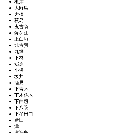
榎津
大野島
大橋
荻島
鬼古賀
鐘ケ江
上白垣
北古賀
九網
下林
郷原
小保
坂井
酒見
下青木
下木佐木
下白垣
下八院
下牟田口
新田
津
道海島