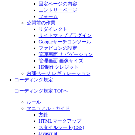
固定ページの内容
エントリーページ
フォーム
公開前の作業
リダイレクト
サイトマッププラグイン
Googleサーチコンソール
ファビコンの設定
管理画面 ナビゲーション
管理画面 画像サイズ
HP制作クレジット
内部ページ レギュレーション
コーディング規定
コーディング規定 TOPへ
ルール
マニュアル・ガイド
方針
HTMLマークアップ
スタイルシート(CSS)
Javascript