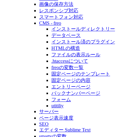
画像の保存方法
レスポンシブ対応
スマートフォン対応
CMS - freo
インストールディレクトリー
データベース
インストール済のプラグイン
HTMLの構造
ファイルの表示ルール
.htaccessについて
freoの変数一覧
固定ページのテンプレート
固定ページの内容
エントリーページ
バックナンバーページ
フォーム
utitiliy
サーバー
ページ表示速度
SEO
エディター Sublime Text
smartyの変数