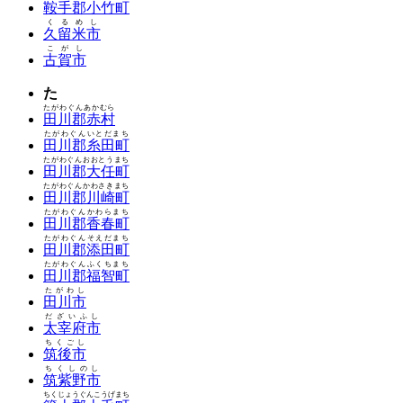
鞍手郡小竹町
くるめし
久留米市
こがし
古賀市
た
たがわぐんあかむら
田川郡赤村
たがわぐんいとだまち
田川郡糸田町
たがわぐんおおとうまち
田川郡大任町
たがわぐんかわさきまち
田川郡川崎町
たがわぐんかわらまち
田川郡香春町
たがわぐんそえだまち
田川郡添田町
たがわぐんふくちまち
田川郡福智町
たがわし
田川市
だざいふし
太宰府市
ちくごし
筑後市
ちくしのし
筑紫野市
ちくじょうぐんこうげまち