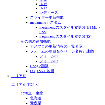
U-15
U-12
レディース
スライダー更新機能
megamenuカスタム
megamenuのスタイル変更01(HTML・
CSS)
megamenuのスタイル変更01(JS)
その他の追加機能
アメブロの更新情報の一覧表示
フォームの項目名をページ名称と連動
フォーム01
フォーム02
Google翻訳
D3.js SVG地図
エリア別
エリア別 TOPへ
北海道・東北
北海道
青森県