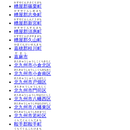
かすやぐんささぐりまち
糟屋郡篠栗町
かすやぐんしめまち
糟屋郡志免町
かすやぐんしんぐうまち
糟屋郡新宮町
かすやぐんすえまち
糟屋郡須惠町
かすやぐんひさやままち
糟屋郡久山町
かほぐんけいせんまち
嘉穂郡桂川町
かまし
嘉麻市
きたきゅうしゅうしこくらきたく
北九州市小倉北区
きたきゅうしゅうしこくらみなみく
北九州市小倉南区
きたきゅうしゅうしとばたく
北九州市戸畑区
きたきゅうしゅうしもじく
北九州市門司区
きたきゅうしゅうしやはたにしく
北九州市八幡西区
きたきゅうしゅうしやはたひがしく
北九州市八幡東区
きたきゅうしゅうしわかまつく
北九州市若松区
くらてぐんくらてまち
鞍手郡鞍手町
くらてぐんこたけまち