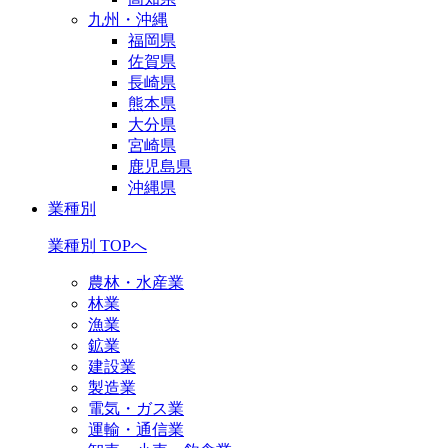
九州・沖縄
福岡県
佐賀県
長崎県
熊本県
大分県
宮崎県
鹿児島県
沖縄県
業種別
業種別 TOPへ
農林・水産業
林業
漁業
鉱業
建設業
製造業
電気・ガス業
運輸・通信業