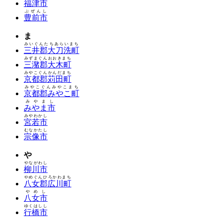
福津市
ぶぜんし
豊前市
ま
みいぐんたちあらいまち
三井郡大刀洗町
みずまぐんおおきまち
三潴郡大木町
みやこぐんかんだまち
京都郡苅田町
みやこぐんみやこまち
京都郡みやこ町
みやまし
みやま市
みやわかし
宮若市
むなかたし
宗像市
や
やながわし
柳川市
やめぐんひろかわまち
八女郡広川町
やめし
八女市
ゆくはしし
行橋市