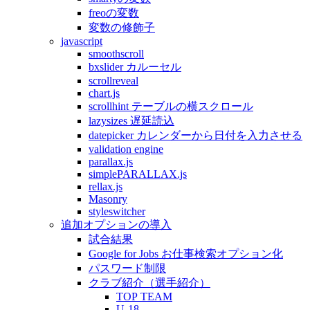
freoの変数
変数の修飾子
javascript
smoothscroll
bxslider カルーセル
scrollreveal
chart.js
scrollhint テーブルの横スクロール
lazysizes 遅延読込
datepicker カレンダーから日付を入力させる
validation engine
parallax.js
simplePARALLAX.js
rellax.js
Masonry
styleswitcher
追加オプションの導入
試合結果
Google for Jobs お仕事検索オプション化
パスワード制限
クラブ紹介（選手紹介）
TOP TEAM
U-18