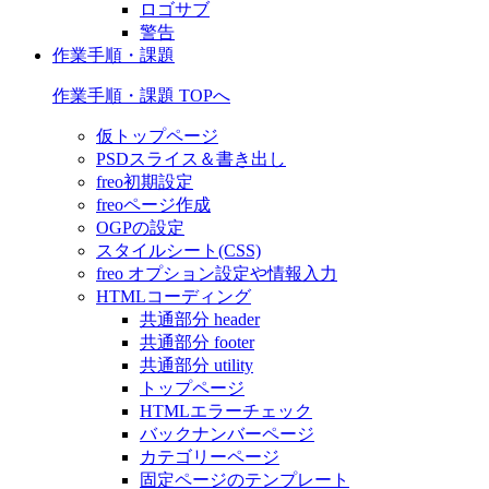
ロゴサブ
警告
作業手順・課題
作業手順・課題 TOPへ
仮トップページ
PSDスライス＆書き出し
freo初期設定
freoページ作成
OGPの設定
スタイルシート(CSS)
freo オプション設定や情報入力
HTMLコーディング
共通部分 header
共通部分 footer
共通部分 utility
トップページ
HTMLエラーチェック
バックナンバーページ
カテゴリーページ
固定ページのテンプレート