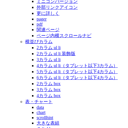
ミニコンバージョン
外部リンクアイコン
更に詳しく
pager
pdf
関連ページ
ページ内横スクロールナビ
横並びカラム
2カラム ul li
2カラム ul li 装飾版
3カラム ul li
4カラム ul li（タブレット以下3カラム）
5カラム ul li（タブレット以下4カラム）
6カラム ul li（タブレット以下4カラム）
2カラム box
3カラム box
4カラム box
表・チャート
data
chart
scrollhint
大きな表組