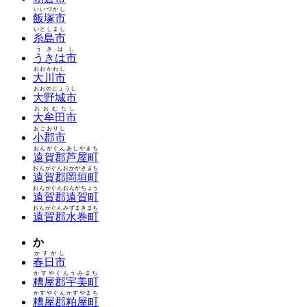
いいづかし
飯塚市
いとしまし
糸島市
うきはし
うきは市
おおかわし
大川市
おおのじょうし
大野城市
おおむたし
大牟田市
おごおりし
小郡市
おんがぐんあしやまち
遠賀郡芦屋町
おんがぐんおかがきまち
遠賀郡岡垣町
おんがぐんおんがちょう
遠賀郡遠賀町
おんがぐんみずまきまち
遠賀郡水巻町
か
かすがし
春日市
かすやぐんうみまち
糟屋郡宇美町
かすやぐんかすやまち
糟屋郡粕屋町