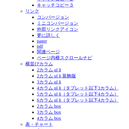
キャッチコピー３
リンク
コンバージョン
ミニコンバージョン
外部リンクアイコン
更に詳しく
pager
pdf
関連ページ
ページ内横スクロールナビ
横並びカラム
2カラム ul li
2カラム ul li 装飾版
3カラム ul li
4カラム ul li（タブレット以下3カラム）
5カラム ul li（タブレット以下4カラム）
6カラム ul li（タブレット以下4カラム）
2カラム box
3カラム box
4カラム box
表・チャート