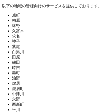
以下の地域の皆様向けのサービスを提供しております。
旭町
柏原
柊野
久富木
求名
神子
紫尾
白男川
田原
鶴田
時吉
轟町
泊野
虎居
虎居町
中津川
永野
西新町
平川