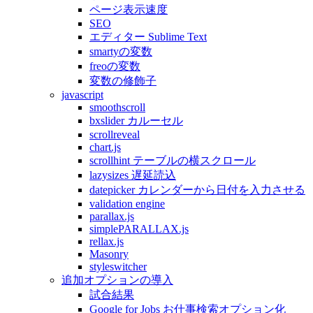
ページ表示速度
SEO
エディター Sublime Text
smartyの変数
freoの変数
変数の修飾子
javascript
smoothscroll
bxslider カルーセル
scrollreveal
chart.js
scrollhint テーブルの横スクロール
lazysizes 遅延読込
datepicker カレンダーから日付を入力させる
validation engine
parallax.js
simplePARALLAX.js
rellax.js
Masonry
styleswitcher
追加オプションの導入
試合結果
Google for Jobs お仕事検索オプション化