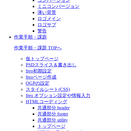
コンバージョン
ミニコンバージョン
薄い背景
ロゴメイン
ロゴサブ
警告
作業手順・課題
作業手順・課題 TOPへ
仮トップページ
PSDスライス＆書き出し
freo初期設定
freoページ作成
OGPの設定
スタイルシート(CSS)
freo オプション設定や情報入力
HTMLコーディング
共通部分 header
共通部分 footer
共通部分 utility
トップページ