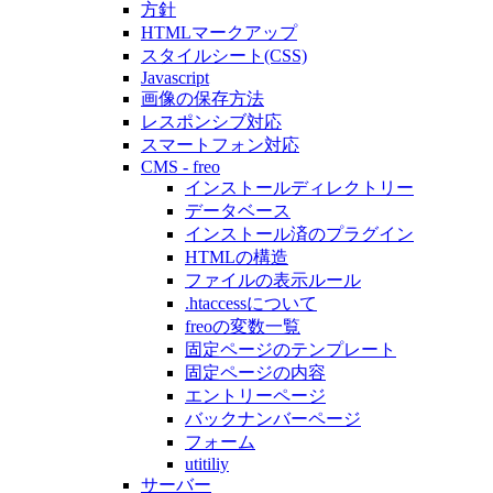
方針
HTMLマークアップ
スタイルシート(CSS)
Javascript
画像の保存方法
レスポンシブ対応
スマートフォン対応
CMS - freo
インストールディレクトリー
データベース
インストール済のプラグイン
HTMLの構造
ファイルの表示ルール
.htaccessについて
freoの変数一覧
固定ページのテンプレート
固定ページの内容
エントリーページ
バックナンバーページ
フォーム
utitiliy
サーバー