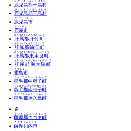
かごしまぐんとしまむら
鹿児島郡十島村
かごしまぐんみしまむら
鹿児島郡三島村
かごしまし
鹿児島市
かのやし
鹿屋市
きもつきぐんきもつきちょう
肝属郡肝付町
きもつきぐんきんこうちょう
肝属郡錦江町
きもつきぐんひがしくしらちょう
肝属郡東串良町
きもつきぐんみなみおおすみちょう
肝属郡南大隅町
きりしまし
霧島市
くまげぐんなかたねちょう
熊毛郡中種子町
くまげぐんみなみたねちょう
熊毛郡南種子町
くまげぐんやくしまちょう
熊毛郡屋久島町
さ
さつまぐんさつまちょう
薩摩郡さつま町
さつませんだいし
薩摩川内市
しぶしし