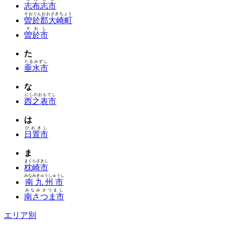
志布志市
そおぐんおおさきちょう
曽於郡大崎町
そおし
曽於市
た
たるみずし
垂水市
な
にしのおもてし
西之表市
は
ひおきし
日置市
ま
まくらざきし
枕崎市
みなみきゅうしゅうし
南九州市
みなみさつまし
南さつま市
エリア別