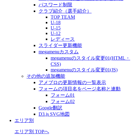
パスワード制限
クラブ紹介（選手紹介）
TOP TEAM
U-18
U-15
U-12
レディース
スライダー更新機能
megamenuカスタム
megamenuのスタイル変更01(HTML・
CSS)
megamenuのスタイル変更01(JS)
その他の追加機能
アメブロの更新情報の一覧表示
フォームの項目名をページ名称と連動
フォーム01
フォーム02
Google翻訳
D3.js SVG地図
エリア別
エリア別 TOPへ