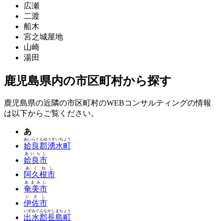
広瀬
二渡
船木
宮之城屋地
山崎
湯田
鹿児島県内の市区町村から探す
鹿児島県の近隣の市区町村のWEBコンサルティングの情報
は以下からご覧ください。
あ
あいらぐんゆうすいちょう
姶良郡湧水町
あいらし
姶良市
あくねし
阿久根市
あまみし
奄美市
いさし
伊佐市
いずみぐんながしまちょう
出水郡長島町