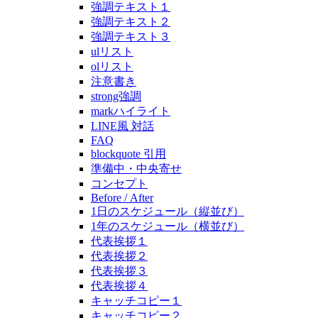
強調テキスト１
強調テキスト２
強調テキスト３
ulリスト
olリスト
注意書き
strong強調
markハイライト
LINE風 対話
FAQ
blockquote 引用
準備中・中央寄せ
コンセプト
Before / After
1日のスケジュール（縦並び）
1年のスケジュール（横並び）
代表挨拶１
代表挨拶２
代表挨拶３
代表挨拶４
キャッチコピー１
キャッチコピー２