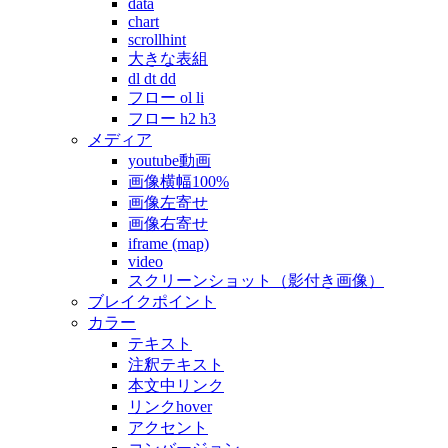
data
chart
scrollhint
大きな表組
dl dt dd
フロー ol li
フロー h2 h3
メディア
youtube動画
画像横幅100%
画像左寄せ
画像右寄せ
iframe (map)
video
スクリーンショット（影付き画像）
ブレイクポイント
カラー
テキスト
注釈テキスト
本文中リンク
リンクhover
アクセント