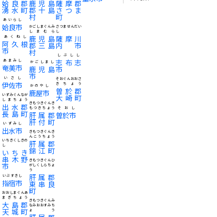
姶良郡
鹿児島
薩摩郡
湧水町
郡十島
さつま
村
町
あいらし
姶良市
かごしまぐんみ
さつませんだい
しまむら
し
鹿児島
薩摩川
あくねし
阿久根
郡三島
内市
市
村
しぶしし
志布志
あまみし
かごしまし
奄美市
鹿児島
市
市
いさし
そおぐんおおさ
伊佐市
きちょう
かのやし
曽於郡
鹿屋市
いずみぐんなが
大崎町
しまちょう
きもつきぐんき
出水郡
もつきちょう
そおし
長島町
肝属郡
曽於市
肝付町
いずみし
出水市
きもつきぐんき
んこうちょう
いちきくしきの
肝属郡
し
錦江町
いちき
串木野
きもつきぐんひ
市
がしくしらちょ
う
肝属郡
いぶすきし
指宿市
東串良
町
おおしまぐんあ
まぎちょう
きもつきぐんみ
大島郡
なみおおすみち
天城町
ょう