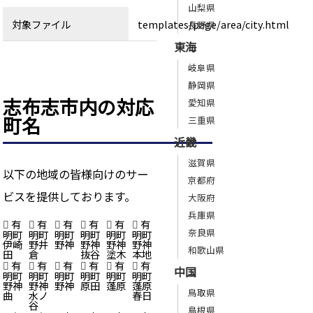
山梨県
対象ファイル
templates/page/area/city.html
長野県
東海
岐阜県
静岡県
志布志市内の対応
愛知県
町名
三重県
近畿
滋賀県
以下の地域の皆様向けのサー
京都府
ビスを提供しております。
大阪府
兵庫県
有
有
有
有
有
有
奈良県
明町
明町
明町
明町
明町
明町
伊崎
野井
野神
野神
野神
野神
和歌山県
田
倉
抜谷
塗木
本地
有
有
有
有
有
有
中国
明町
明町
明町
明町
明町
明町
野神
野神
野神
原田
蓬原
蓬原
鳥取県
曲
水ノ
春日
谷
島根県