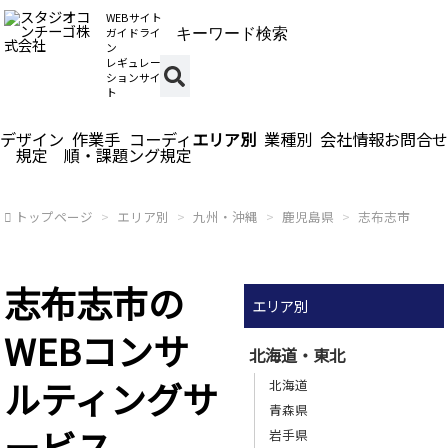
WEBサイト
ガイドライ
ン
レギュレー
ションサイ
ト
デザイン
作業手
コーディ
エリア別
業種別
会社情報
お問合せ
規定
順・課題
ング規定
トップページ
エリア別
九州・沖縄
鹿児島県
志布志市
志布志市の
エリア別
WEBコンサ
北海道・東北
ルティングサ
北海道
青森県
ービス
岩手県