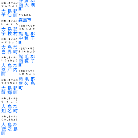
肝属郡
おおしまぐんい
南大隅
せんちょう
町
大島郡
伊仙町
きりしまし
霧島市
おおしまぐんう
けんそん
くまげぐんなか
大島郡
たねちょう
宇検村
熊毛郡
中種子
おおしまぐんき
町
かいちょう
大島郡
くまげぐんみな
喜界町
みたねちょう
熊毛郡
おおしまぐんせ
南種子
とうちちょう
町
大島郡
瀬戸内
くまげぐんやく
町
しまちょう
熊毛郡
おおしまぐんた
屋久島
つごうちょう
町
大島郡
龍郷町
おおしまぐんち
なちょう
大島郡
知名町
おおしまぐんと
くのしまちょう
大島郡
徳之島
町