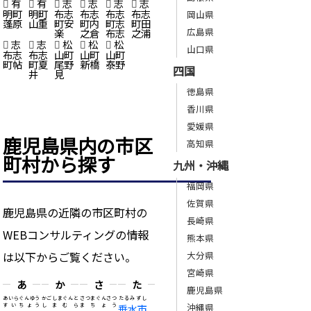
有
有
志
志
志
志
明町
明町
布志
布志
布志
布志
岡山県
蓬原
山重
町安
町内
町志
町田
広島県
楽
之倉
布志
之浦
志
志
松
松
松
山口県
布志
布志
山町
山町
山町
町帖
町夏
尾野
新橋
泰野
四国
井
見
徳島県
香川県
愛媛県
鹿児島県内の市区
高知県
町村から探す
九州・沖縄
福岡県
佐賀県
鹿児島県の近隣の市区町村の
長崎県
WEBコンサルティングの情報
熊本県
大分県
は以下からご覧ください。
宮崎県
あ
か
さ
た
鹿児島県
あいらぐんゆう
かごしまぐんと
さつまぐんさつ
たるみずし
沖縄県
すいちょう
しまむら
まちょう
垂水市