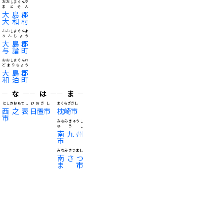
おおしまぐんや
まとそん
大島郡
大和村
おおしまぐんよ
ろんちょう
大島郡
与論町
おおしまぐんわ
どまりちょう
大島郡
和泊町
な
は
ま
にしのおもてし
ひおきし
まくらざきし
西之表
日置市
枕崎市
市
みなみきゅうし
ゅうし
南九州
市
みなみさつまし
南さつ
ま市