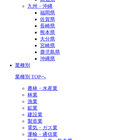
九州・沖縄
福岡県
佐賀県
長崎県
熊本県
大分県
宮崎県
鹿児島県
沖縄県
業種別
業種別 TOPへ
農林・水産業
林業
漁業
鉱業
建設業
製造業
電気・ガス業
運輸・通信業