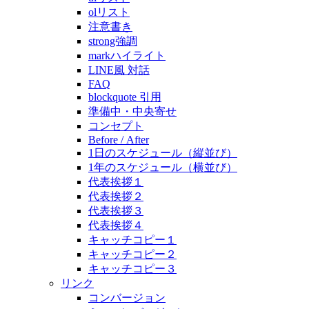
olリスト
注意書き
strong強調
markハイライト
LINE風 対話
FAQ
blockquote 引用
準備中・中央寄せ
コンセプト
Before / After
1日のスケジュール（縦並び）
1年のスケジュール（横並び）
代表挨拶１
代表挨拶２
代表挨拶３
代表挨拶４
キャッチコピー１
キャッチコピー２
キャッチコピー３
リンク
コンバージョン