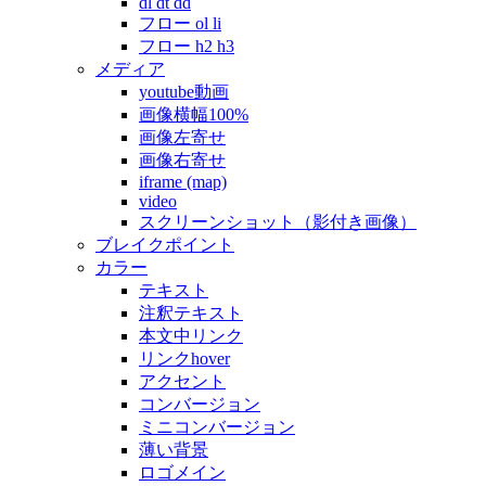
dl dt dd
フロー ol li
フロー h2 h3
メディア
youtube動画
画像横幅100%
画像左寄せ
画像右寄せ
iframe (map)
video
スクリーンショット（影付き画像）
ブレイクポイント
カラー
テキスト
注釈テキスト
本文中リンク
リンクhover
アクセント
コンバージョン
ミニコンバージョン
薄い背景
ロゴメイン