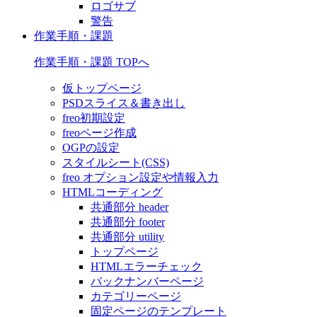
ロゴサブ
警告
作業手順・課題
作業手順・課題 TOPへ
仮トップページ
PSDスライス＆書き出し
freo初期設定
freoページ作成
OGPの設定
スタイルシート(CSS)
freo オプション設定や情報入力
HTMLコーディング
共通部分 header
共通部分 footer
共通部分 utility
トップページ
HTMLエラーチェック
バックナンバーページ
カテゴリーページ
固定ページのテンプレート