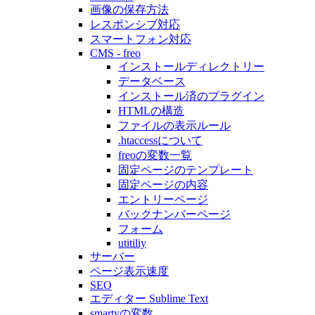
画像の保存方法
レスポンシブ対応
スマートフォン対応
CMS - freo
インストールディレクトリー
データベース
インストール済のプラグイン
HTMLの構造
ファイルの表示ルール
.htaccessについて
freoの変数一覧
固定ページのテンプレート
固定ページの内容
エントリーページ
バックナンバーページ
フォーム
utitiliy
サーバー
ページ表示速度
SEO
エディター Sublime Text
smartyの変数