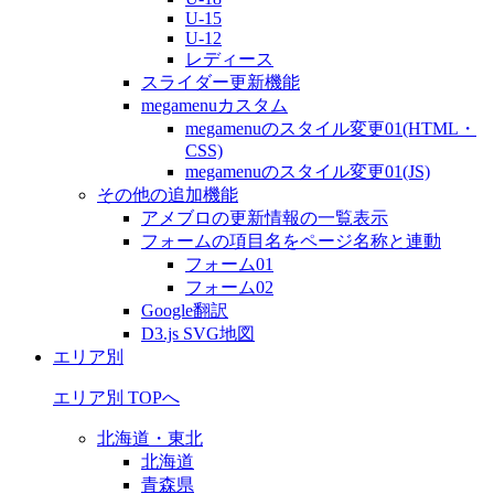
U-15
U-12
レディース
スライダー更新機能
megamenuカスタム
megamenuのスタイル変更01(HTML・
CSS)
megamenuのスタイル変更01(JS)
その他の追加機能
アメブロの更新情報の一覧表示
フォームの項目名をページ名称と連動
フォーム01
フォーム02
Google翻訳
D3.js SVG地図
エリア別
エリア別 TOPへ
北海道・東北
北海道
青森県