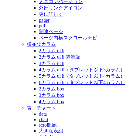
ミニコンバージョン
外部リンクアイコン
更に詳しく
pager
pdf
関連ページ
ページ内横スクロールナビ
横並びカラム
2カラム ul li
2カラム ul li 装飾版
3カラム ul li
4カラム ul li（タブレット以下3カラム）
5カラム ul li（タブレット以下4カラム）
6カラム ul li（タブレット以下4カラム）
2カラム box
3カラム box
4カラム box
表・チャート
data
chart
scrollhint
大きな表組