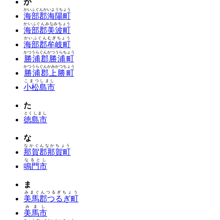
か
かいふぐんかいようちょう
海部郡海陽町
かいふぐんみなみちょう
海部郡美波町
かいふぐんむぎちょう
海部郡牟岐町
かつうらぐんかつうらちょう
勝浦郡勝浦町
かつうらぐんかみかつちょう
勝浦郡上勝町
こまつしまし
小松島市
た
とくしまし
徳島市
な
なかぐんなかちょう
那賀郡那賀町
なるとし
鳴門市
ま
みまぐんつるぎちょう
美馬郡つるぎ町
みまし
美馬市