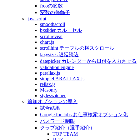
freoの変数
変数の修飾子
javascript
smoothscroll
bxslider カルーセル
scrollreveal
chart.js
scrollhint テーブルの横スクロール
lazysizes 遅延読込
datepicker カレンダーから日付を入力させる
validation engine
parallax.js
simplePARALLAX.js
rellax.js
Masonry
styleswitcher
追加オプションの導入
試合結果
Google for Jobs お仕事検索オプション化
パスワード制限
クラブ紹介（選手紹介）
TOP TEAM
U-18