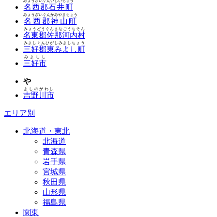
みょうざいぐんいしいちょう
名西郡石井町
みょうざいぐんかみやまちょう
名西郡神山町
みょうどうぐんさなごうちそん
名東郡佐那河内村
みよしぐんひがしみよしちょう
三好郡東みよし町
みよしし
三好市
や
よしのがわし
吉野川市
エリア別
北海道・東北
北海道
青森県
岩手県
宮城県
秋田県
山形県
福島県
関東