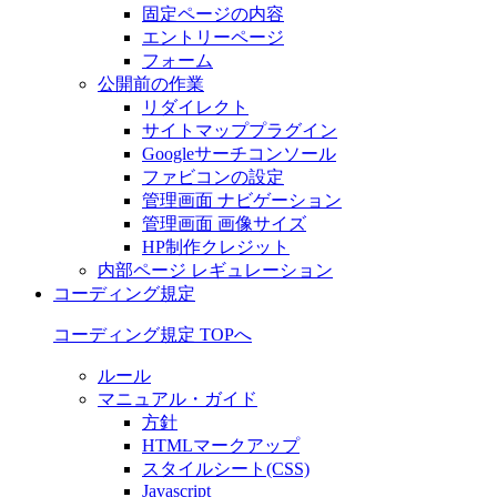
固定ページの内容
エントリーページ
フォーム
公開前の作業
リダイレクト
サイトマッププラグイン
Googleサーチコンソール
ファビコンの設定
管理画面 ナビゲーション
管理画面 画像サイズ
HP制作クレジット
内部ページ レギュレーション
コーディング規定
コーディング規定 TOPへ
ルール
マニュアル・ガイド
方針
HTMLマークアップ
スタイルシート(CSS)
Javascript