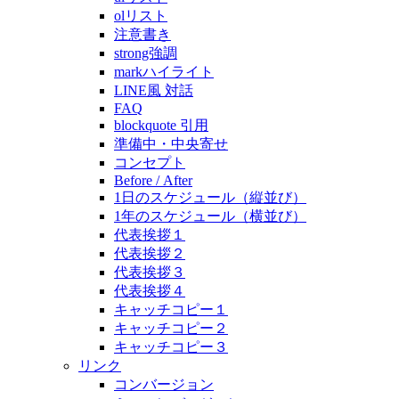
olリスト
注意書き
strong強調
markハイライト
LINE風 対話
FAQ
blockquote 引用
準備中・中央寄せ
コンセプト
Before / After
1日のスケジュール（縦並び）
1年のスケジュール（横並び）
代表挨拶１
代表挨拶２
代表挨拶３
代表挨拶４
キャッチコピー１
キャッチコピー２
キャッチコピー３
リンク
コンバージョン