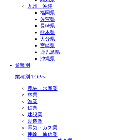
九州・沖縄
福岡県
佐賀県
長崎県
熊本県
大分県
宮崎県
鹿児島県
沖縄県
業種別
業種別 TOPへ
農林・水産業
林業
漁業
鉱業
建設業
製造業
電気・ガス業
運輸・通信業