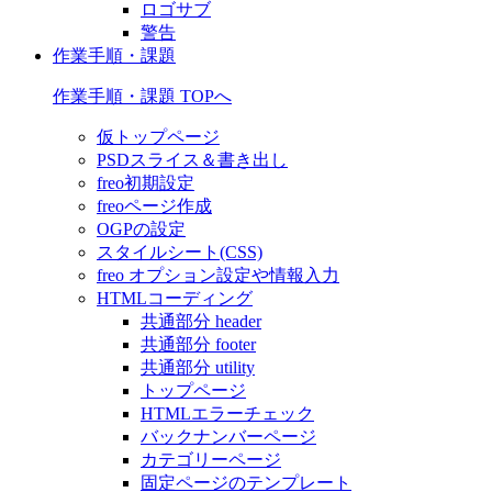
ロゴサブ
警告
作業手順・課題
作業手順・課題 TOPへ
仮トップページ
PSDスライス＆書き出し
freo初期設定
freoページ作成
OGPの設定
スタイルシート(CSS)
freo オプション設定や情報入力
HTMLコーディング
共通部分 header
共通部分 footer
共通部分 utility
トップページ
HTMLエラーチェック
バックナンバーページ
カテゴリーページ
固定ページのテンプレート