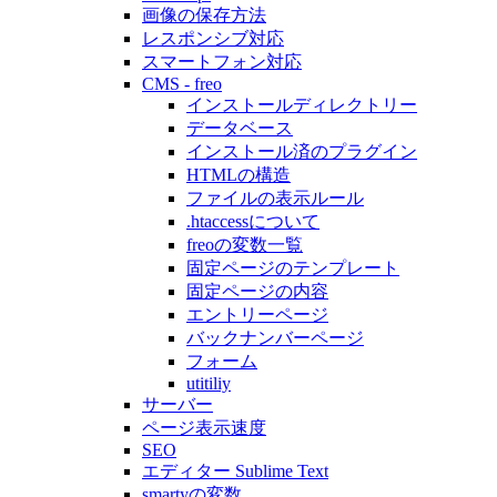
画像の保存方法
レスポンシブ対応
スマートフォン対応
CMS - freo
インストールディレクトリー
データベース
インストール済のプラグイン
HTMLの構造
ファイルの表示ルール
.htaccessについて
freoの変数一覧
固定ページのテンプレート
固定ページの内容
エントリーページ
バックナンバーページ
フォーム
utitiliy
サーバー
ページ表示速度
SEO
エディター Sublime Text
smartyの変数