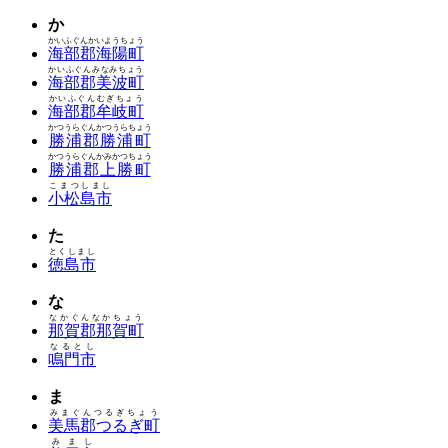
か
かいふぐんかいようちょう
海部郡海陽町
かいふぐんみなみちょう
海部郡美波町
かいふぐんむぎちょう
海部郡牟岐町
かつうらぐんかつうらちょう
勝浦郡勝浦町
かつうらぐんかみかつちょう
勝浦郡上勝町
こまつしまし
小松島市
た
とくしまし
徳島市
な
なかぐんなかちょう
那賀郡那賀町
なるとし
鳴門市
ま
みまぐんつるぎちょう
美馬郡つるぎ町
みまし