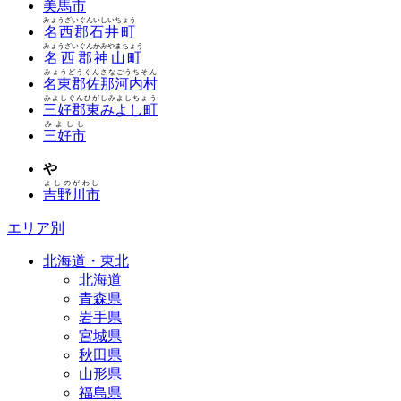
美馬市
みょうざいぐんいしいちょう
名西郡石井町
みょうざいぐんかみやまちょう
名西郡神山町
みょうどうぐんさなごうちそん
名東郡佐那河内村
みよしぐんひがしみよしちょう
三好郡東みよし町
みよしし
三好市
や
よしのがわし
吉野川市
エリア別
北海道・東北
北海道
青森県
岩手県
宮城県
秋田県
山形県
福島県