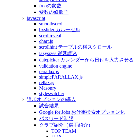
freoの変数
変数の修飾子
javascript
smoothscroll
bxslider カルーセル
scrollreveal
chart.js
scrollhint テーブルの横スクロール
lazysizes 遅延読込
datepicker カレンダーから日付を入力させる
validation engine
parallax.js
simplePARALLAX.js
rellax.js
Masonry
styleswitcher
追加オプションの導入
試合結果
Google for Jobs お仕事検索オプション化
パスワード制限
クラブ紹介（選手紹介）
TOP TEAM
U-18