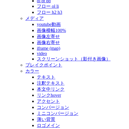
dl dt dd
フロー ol li
フロー h2 h3
メディア
youtube動画
画像横幅100%
画像左寄せ
画像右寄せ
iframe (map)
video
スクリーンショット（影付き画像）
ブレイクポイント
カラー
テキスト
注釈テキスト
本文中リンク
リンクhover
アクセント
コンバージョン
ミニコンバージョン
薄い背景
ロゴメイン