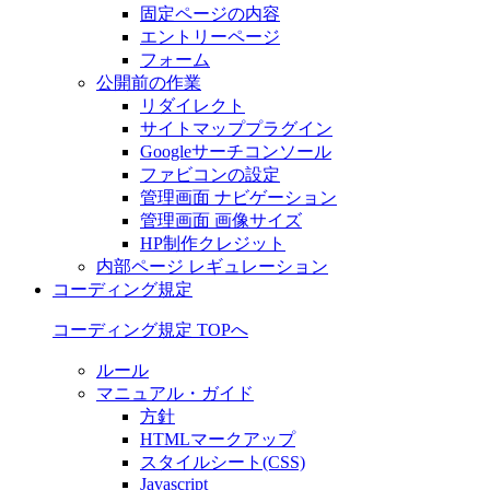
固定ページの内容
エントリーページ
フォーム
公開前の作業
リダイレクト
サイトマッププラグイン
Googleサーチコンソール
ファビコンの設定
管理画面 ナビゲーション
管理画面 画像サイズ
HP制作クレジット
内部ページ レギュレーション
コーディング規定
コーディング規定 TOPへ
ルール
マニュアル・ガイド
方針
HTMLマークアップ
スタイルシート(CSS)
Javascript