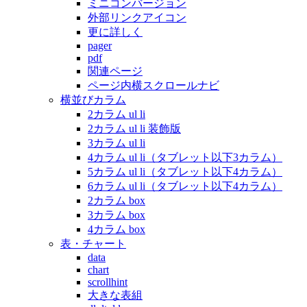
ミニコンバージョン
外部リンクアイコン
更に詳しく
pager
pdf
関連ページ
ページ内横スクロールナビ
横並びカラム
2カラム ul li
2カラム ul li 装飾版
3カラム ul li
4カラム ul li（タブレット以下3カラム）
5カラム ul li（タブレット以下4カラム）
6カラム ul li（タブレット以下4カラム）
2カラム box
3カラム box
4カラム box
表・チャート
data
chart
scrollhint
大きな表組