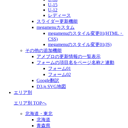
U-15
U-12
レディース
スライダー更新機能
megamenuカスタム
megamenuのスタイル変更01(HTML・
CSS)
megamenuのスタイル変更01(JS)
その他の追加機能
アメブロの更新情報の一覧表示
フォームの項目名をページ名称と連動
フォーム01
フォーム02
Google翻訳
D3.js SVG地図
エリア別
エリア別 TOPへ
北海道・東北
北海道
青森県