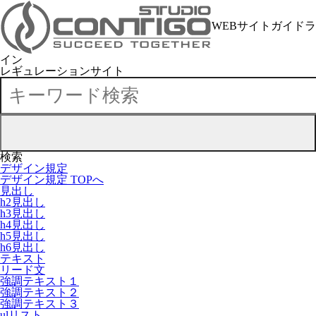
WEBサイトガイドラ
イン
レギュレーションサイト
検索
デザイン規定
デザイン規定 TOPへ
見出し
h2見出し
h3見出し
h4見出し
h5見出し
h6見出し
テキスト
リード文
強調テキスト１
強調テキスト２
強調テキスト３
ulリスト