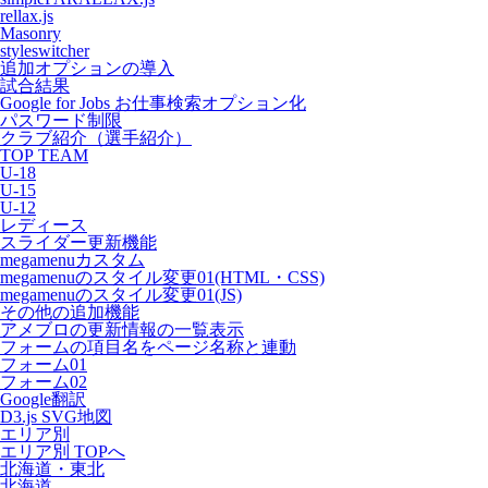
rellax.js
Masonry
styleswitcher
追加オプションの導入
試合結果
Google for Jobs お仕事検索オプション化
パスワード制限
クラブ紹介（選手紹介）
TOP TEAM
U-18
U-15
U-12
レディース
スライダー更新機能
megamenuカスタム
megamenuのスタイル変更01(HTML・CSS)
megamenuのスタイル変更01(JS)
その他の追加機能
アメブロの更新情報の一覧表示
フォームの項目名をページ名称と連動
フォーム01
フォーム02
Google翻訳
D3.js SVG地図
エリア別
エリア別 TOPへ
北海道・東北
北海道