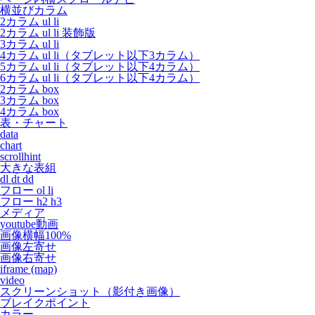
横並びカラム
2カラム ul li
2カラム ul li 装飾版
3カラム ul li
4カラム ul li（タブレット以下3カラム）
5カラム ul li（タブレット以下4カラム）
6カラム ul li（タブレット以下4カラム）
2カラム box
3カラム box
4カラム box
表・チャート
data
chart
scrollhint
大きな表組
dl dt dd
フロー ol li
フロー h2 h3
メディア
youtube動画
画像横幅100%
画像左寄せ
画像右寄せ
iframe (map)
video
スクリーンショット（影付き画像）
ブレイクポイント
カラー