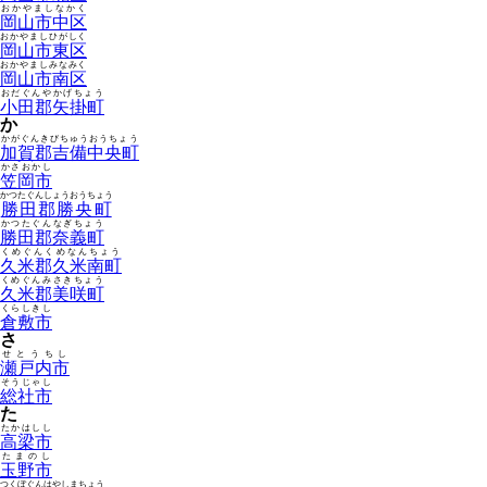
おかやましなかく
岡山市中区
おかやましひがしく
岡山市東区
おかやましみなみく
岡山市南区
おだぐんやかげちょう
小田郡矢掛町
か
かがぐんきびちゅうおうちょう
加賀郡吉備中央町
かさおかし
笠岡市
かつたぐんしょうおうちょう
勝田郡勝央町
かつたぐんなぎちょう
勝田郡奈義町
くめぐんくめなんちょう
久米郡久米南町
くめぐんみさきちょう
久米郡美咲町
くらしきし
倉敷市
さ
せとうちし
瀬戸内市
そうじゃし
総社市
た
たかはしし
高梁市
たまのし
玉野市
つくぼぐんはやしまちょう