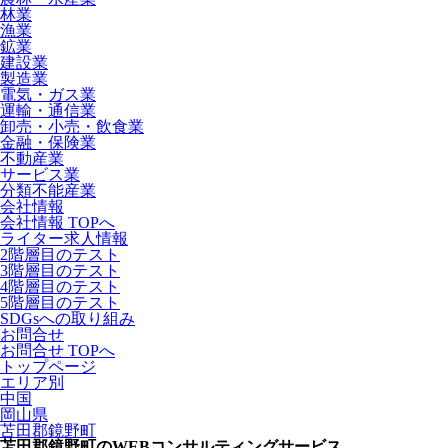
林業
漁業
鉱業
建設業
製造業
電気・ガス業
運輸・通信業
卸売・小売・飲食業
金融・保険業
不動産業
サービス業
分類不能産業
会社情報
会社情報 TOPへ
ライター求人情報
2階層目のテスト
3階層目のテスト
4階層目のテスト
5階層目のテスト
SDGsへの取り組み
お問合せ
お問合せ TOPへ
トップページ
エリア別
中国
岡山県
苫田郡鏡野町
苫田郡鏡野町のWEBコンサルティングサービス