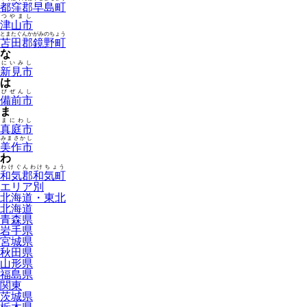
都窪郡早島町
つやまし
津山市
とまたぐんかがみのちょう
苫田郡鏡野町
な
にいみし
新見市
は
びぜんし
備前市
ま
まにわし
真庭市
みまさかし
美作市
わ
わけぐんわけちょう
和気郡和気町
エリア別
北海道・東北
北海道
青森県
岩手県
宮城県
秋田県
山形県
福島県
関東
茨城県