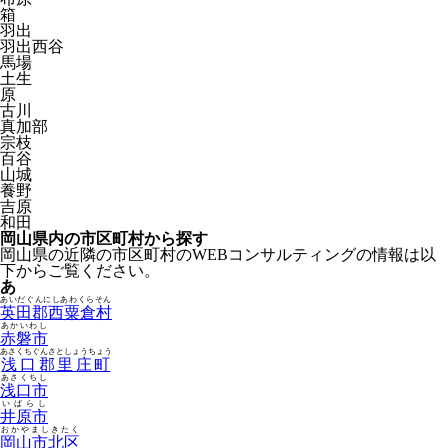
箱
羽出
羽出西谷
馬場
土生
原
古川
真加部
宗枝
百谷
山城
養野
吉原
和田
岡山県内の市区町村から探す
岡山県の近隣の市区町村のWEBコンサルティングの情報は以
下からご覧ください。
あ
あいだぐんにしあわくらそん
英田郡西粟倉村
あかいわし
赤磐市
あさくちぐんさとしょうちょう
浅口郡里庄町
あさくちし
浅口市
いばらし
井原市
おかやましきたく
岡山市北区