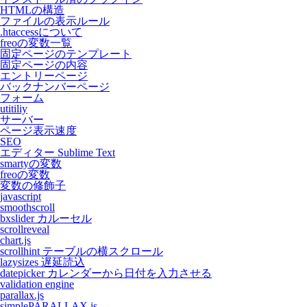
HTMLの構造
ファイルの表示ルール
.htaccessについて
freoの変数一覧
固定ページのテンプレート
固定ページの内容
エントリーページ
バックナンバーページ
フォーム
utitiliy
サーバー
ページ表示速度
SEO
エディター Sublime Text
smartyの変数
freoの変数
変数の修飾子
javascript
smoothscroll
bxslider カルーセル
scrollreveal
chart.js
scrollhint テーブルの横スクロール
lazysizes 遅延読込
datepicker カレンダーから日付を入力させる
validation engine
parallax.js
simplePARALLAX.js