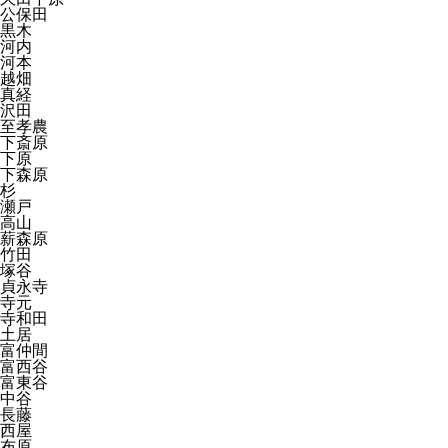
公保田
黒木
河内
河本
越畑
真経
沢田
至孝農
下斎原
下原
下森原
杉
瀬戸
高山
薪森原
竹田
塚谷
貞永寺
寺元
寺和田
土居
富仲間
富西谷
富東谷
中谷
長藤
西屋
布原