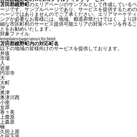
苫田郡鏡野町
のエリアページのサンプルとして作成しているペ
ージです。サンプルページであり、サービスを提供するための
ページではありませんのでご了承ください。エリアマーケティ
ングが必要なお客様には、地域、都道府県だけではく、より詳
細な市区町村のサービス提供可能エリアの対策ページを作るこ
とをお勧めいたします。
対象ファイル
templates/page/area/city.html
苫田郡鏡野町内の対応町名
以下の地域の皆様向けのサービスを提供しております。
井坂
市場
入
岩屋
円宗寺
大
大町
沖
奥津
奥津川西
小座
女原
香々美
上齋原
上森原
楠
久田上原
久田下原