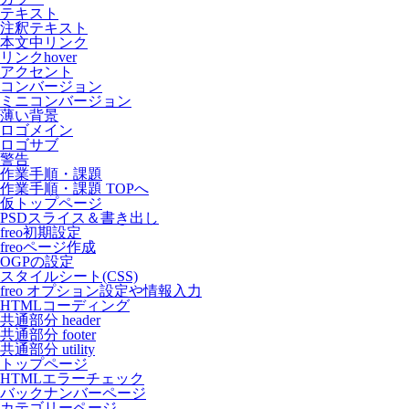
テキスト
注釈テキスト
本文中リンク
リンクhover
アクセント
コンバージョン
ミニコンバージョン
薄い背景
ロゴメイン
ロゴサブ
警告
作業手順・課題
作業手順・課題 TOPへ
仮トップページ
PSDスライス＆書き出し
freo初期設定
freoページ作成
OGPの設定
スタイルシート(CSS)
freo オプション設定や情報入力
HTMLコーディング
共通部分 header
共通部分 footer
共通部分 utility
トップページ
HTMLエラーチェック
バックナンバーページ
カテゴリーページ