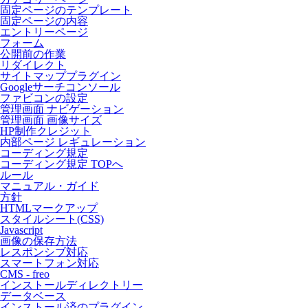
固定ページのテンプレート
固定ページの内容
エントリーページ
フォーム
公開前の作業
リダイレクト
サイトマッププラグイン
Googleサーチコンソール
ファビコンの設定
管理画面 ナビゲーション
管理画面 画像サイズ
HP制作クレジット
内部ページ レギュレーション
コーディング規定
コーディング規定 TOPへ
ルール
マニュアル・ガイド
方針
HTMLマークアップ
スタイルシート(CSS)
Javascript
画像の保存方法
レスポンシブ対応
スマートフォン対応
CMS - freo
インストールディレクトリー
データベース
インストール済のプラグイン