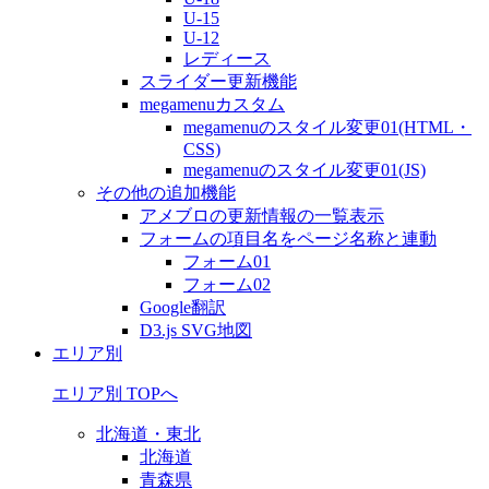
U-15
U-12
レディース
スライダー更新機能
megamenuカスタム
megamenuのスタイル変更01(HTML・
CSS)
megamenuのスタイル変更01(JS)
その他の追加機能
アメブロの更新情報の一覧表示
フォームの項目名をページ名称と連動
フォーム01
フォーム02
Google翻訳
D3.js SVG地図
エリア別
エリア別 TOPへ
北海道・東北
北海道
青森県