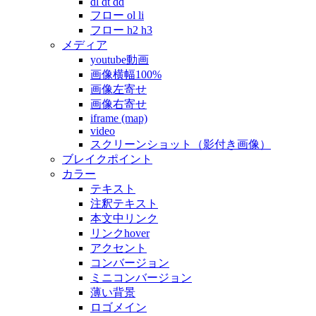
dl dt dd
フロー ol li
フロー h2 h3
メディア
youtube動画
画像横幅100%
画像左寄せ
画像右寄せ
iframe (map)
video
スクリーンショット（影付き画像）
ブレイクポイント
カラー
テキスト
注釈テキスト
本文中リンク
リンクhover
アクセント
コンバージョン
ミニコンバージョン
薄い背景
ロゴメイン