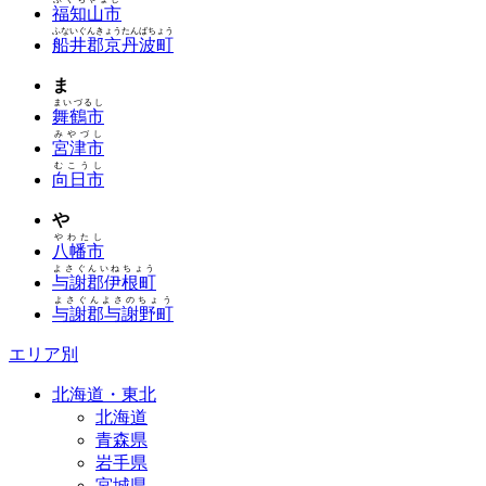
福知山市
ふないぐんきょうたんばちょう
船井郡京丹波町
ま
まいづるし
舞鶴市
みやづし
宮津市
むこうし
向日市
や
やわたし
八幡市
よさぐんいねちょう
与謝郡伊根町
よさぐんよさのちょう
与謝郡与謝野町
エリア別
北海道・東北
北海道
青森県
岩手県
宮城県