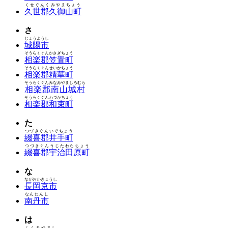
くせぐんくみやまちょう
久世郡久御山町
さ
じょうようし
城陽市
そうらくぐんかさぎちょう
相楽郡笠置町
そうらくぐんせいかちょう
相楽郡精華町
そうらくぐんみなみやましろむら
相楽郡南山城村
そうらくぐんわづかちょう
相楽郡和束町
た
つづきぐんいでちょう
綴喜郡井手町
つづきぐんうじたわらちょう
綴喜郡宇治田原町
な
ながおかきょうし
長岡京市
なんたんし
南丹市
は
ふくちやまし