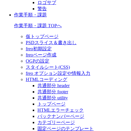
ロゴサブ
警告
作業手順・課題
作業手順・課題 TOPへ
仮トップページ
PSDスライス＆書き出し
freo初期設定
freoページ作成
OGPの設定
スタイルシート(CSS)
freo オプション設定や情報入力
HTMLコーディング
共通部分 header
共通部分 footer
共通部分 utility
トップページ
HTMLエラーチェック
バックナンバーページ
カテゴリーページ
固定ページのテンプレート