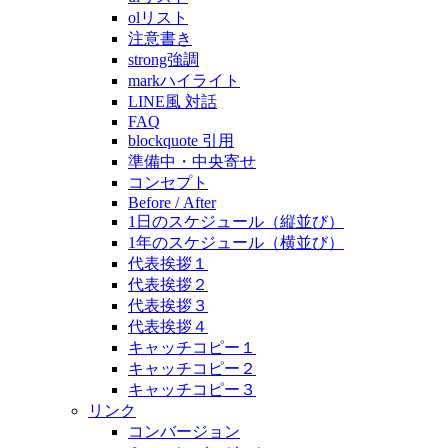
olリスト
注意書き
strong強調
markハイライト
LINE風 対話
FAQ
blockquote 引用
準備中・中央寄せ
コンセプト
Before / After
1日のスケジュール（縦並び）
1年のスケジュール（横並び）
代表挨拶１
代表挨拶２
代表挨拶３
代表挨拶４
キャッチコピー１
キャッチコピー２
キャッチコピー３
リンク
コンバージョン