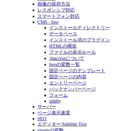
画像の保存方法
レスポンシブ対応
スマートフォン対応
CMS - freo
インストールディレクトリー
データベース
インストール済のプラグイン
HTMLの構造
ファイルの表示ルール
.htaccessについて
freoの変数一覧
固定ページのテンプレート
固定ページの内容
エントリーページ
バックナンバーページ
フォーム
utitiliy
サーバー
ページ表示速度
SEO
エディター Sublime Text
smartyの変数