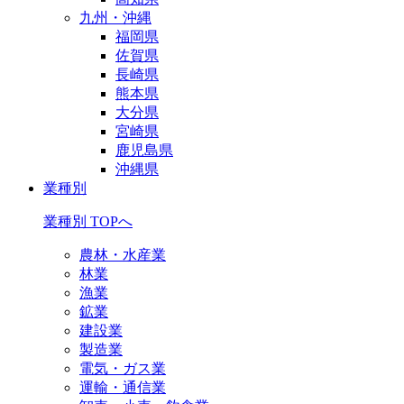
九州・沖縄
福岡県
佐賀県
長崎県
熊本県
大分県
宮崎県
鹿児島県
沖縄県
業種別
業種別 TOPへ
農林・水産業
林業
漁業
鉱業
建設業
製造業
電気・ガス業
運輸・通信業