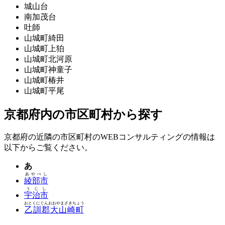
城山台
南加茂台
吐師
山城町綺田
山城町上狛
山城町北河原
山城町神童子
山城町椿井
山城町平尾
京都府内の市区町村から探す
京都府の近隣の市区町村のWEBコンサルティングの情報は
以下からご覧ください。
あ
あやべし
綾部市
うじし
宇治市
おとくにぐんおおやまざきちょう
乙訓郡大山崎町