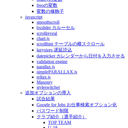
freoの変数
変数の修飾子
javascript
smoothscroll
bxslider カルーセル
scrollreveal
chart.js
scrollhint テーブルの横スクロール
lazysizes 遅延読込
datepicker カレンダーから日付を入力させる
validation engine
parallax.js
simplePARALLAX.js
rellax.js
Masonry
styleswitcher
追加オプションの導入
試合結果
Google for Jobs お仕事検索オプション化
パスワード制限
クラブ紹介（選手紹介）
TOP TEAM
U-18