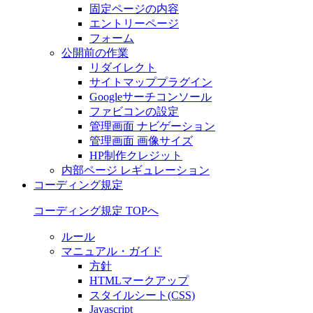
固定ページの内容
エントリーページ
フォーム
公開前の作業
リダイレクト
サイトマッププラグイン
Googleサーチコンソール
ファビコンの設定
管理画面 ナビゲーション
管理画面 画像サイズ
HP制作クレジット
内部ページ レギュレーション
コーディング規定
コーディング規定 TOPへ
ルール
マニュアル・ガイド
方針
HTMLマークアップ
スタイルシート(CSS)
Javascript