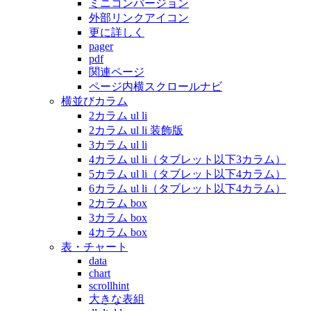
ミニコンバージョン
外部リンクアイコン
更に詳しく
pager
pdf
関連ページ
ページ内横スクロールナビ
横並びカラム
2カラム ul li
2カラム ul li 装飾版
3カラム ul li
4カラム ul li（タブレット以下3カラム）
5カラム ul li（タブレット以下4カラム）
6カラム ul li（タブレット以下4カラム）
2カラム box
3カラム box
4カラム box
表・チャート
data
chart
scrollhint
大きな表組