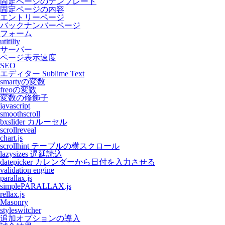
固定ページのテンプレート
固定ページの内容
エントリーページ
バックナンバーページ
フォーム
utitiliy
サーバー
ページ表示速度
SEO
エディター Sublime Text
smartyの変数
freoの変数
変数の修飾子
javascript
smoothscroll
bxslider カルーセル
scrollreveal
chart.js
scrollhint テーブルの横スクロール
lazysizes 遅延読込
datepicker カレンダーから日付を入力させる
validation engine
parallax.js
simplePARALLAX.js
rellax.js
Masonry
styleswitcher
追加オプションの導入