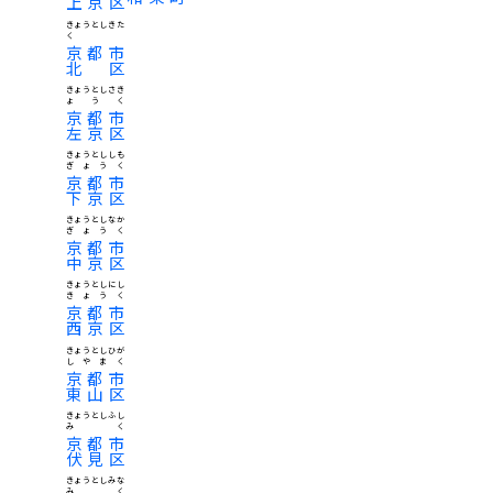
上京区
きょうとしきた
く
京都市
北区
きょうとしさき
ょうく
京都市
左京区
きょうとししも
ぎょうく
京都市
下京区
きょうとしなか
ぎょうく
京都市
中京区
きょうとしにし
きょうく
京都市
西京区
きょうとしひが
しやまく
京都市
東山区
きょうとしふし
みく
京都市
伏見区
きょうとしみな
みく