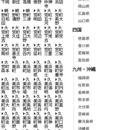
下岡
新庄
高橋
俵野
仲禅
浜詰
寺
岡山県
網
網
網
大
大
大
広島県
野町
野町
野町
宮町
宮町
宮町
日和
溝野
三津
明田
五十
奥大
山口県
田
河
野
大
大
大
大
大
大
四国
宮町
宮町
宮町
宮町
宮町
宮町
上常
久住
口大
河辺
下常
新宮
徳島県
吉
野
吉
大
大
大
大
大
大
香川県
宮町
宮町
宮町
宮町
宮町
宮町
愛媛県
周枳
善王
谷内
延利
三重
三坂
寺
高知県
大
久
久
久
久
久
宮町
美浜
美浜
美浜
美浜
美浜
九州・沖縄
森本
町
町旭
町芦
町海
町安
原
士
養寺
福岡県
久
久
久
久
久
久
美浜
美浜
美浜
美浜
美浜
美浜
佐賀県
町出
町市
町市
町壱
町浦
町円
角
野々
場
分
明
頓寺
長崎県
久
久
久
久
久
久
熊本県
美浜
美浜
美浜
美浜
美浜
美浜
町大
町大
町奥
町奥
町河
町葛
大分県
井
向
馬地
三谷
内
野
久
久
久
久
久
久
宮崎県
美浜
美浜
美浜
美浜
美浜
美浜
鹿児島県
町金
町鹿
町蒲
町神
町神
町口
谷
野
井
崎
谷
馬地
沖縄県