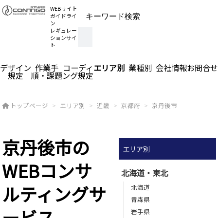
WEBサイト
ガイドライ
ン
レギュレー
ションサイ
ト
デザイン
作業手
コーディ
エリア別
業種別
会社情報
お問合せ
規定
順・課題
ング規定
トップページ
エリア別
近畿
京都府
京丹後市
京丹後市の
エリア別
WEBコンサ
北海道・東北
ルティングサ
北海道
青森県
ービス
岩手県