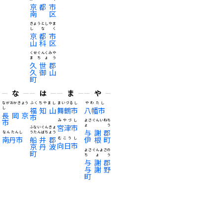
京都市
南区
きょうとしやま
しなく
京都市
山科区
くせぐんくみや
まちょう
久世郡
久御山
町
な
は
ま
や
ながおかきょう
ふくちやまし
まいづるし
やわたし
し
福知山
舞鶴市
八幡市
長岡京
市
市
みやづし
よさぐんいねち
宮津市
ょう
ふないぐんきょ
与謝郡
なんたんし
うたんばちょう
南丹市
船井郡
伊根町
むこうし
向日市
京丹波
よさぐんよさの
町
ちょう
与謝郡
与謝野
町