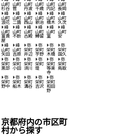
山町
山町
山町
山町
山町
山町
杉谷
菅
丹波
千歳
内記
長岡
峰
峰
峰
峰
峰
峰
山町
山町
山町
山町
山町
山町
浪花
二箇
西山
新治
橋木
久次
峰
峰
峰
峰
峰
峰
山町
山町
山町
山町
山町
山町
富貴
不断
古殿
鱒留
室
安
屋
峰
峰
弥
弥
弥
弥
山町
山町
栄町
栄町
栄町
栄町
矢田
吉原
井辺
芋野
木橋
国久
弥
弥
弥
弥
弥
弥
栄町
栄町
栄町
栄町
栄町
栄町
黒部
小田
須川
堤
等楽
鳥取
寺
弥
弥
弥
弥
弥
栄町
栄町
栄町
栄町
栄町
野中
船木
溝谷
吉沢
和田
野
京都府内の市区町
村から探す