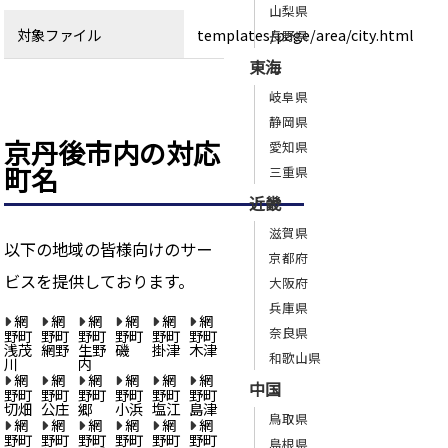
山梨県
対象ファイル
templates/page/area/city.html
長野県
東海
岐阜県
静岡県
京丹後市内の対応
愛知県
町名
三重県
近畿
滋賀県
以下の地域の皆様向けのサー
京都府
ビスを提供しております。
大阪府
兵庫県
網
網
網
網
網
網
奈良県
野町
野町
野町
野町
野町
野町
浅茂
網野
生野
磯
掛津
木津
和歌山県
川
内
網
網
網
網
網
網
中国
野町
野町
野町
野町
野町
野町
切畑
公庄
郷
小浜
塩江
島津
鳥取県
網
網
網
網
網
網
野町
野町
野町
野町
野町
野町
島根県