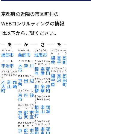
京都府の近隣の市区町村の
WEBコンサルティングの情報
は以下からご覧ください。
あ
か
さ
た
あやべし
かめおかし
じょうようし
つづきぐんいで
綾部市
亀岡市
城陽市
ちょう
綴喜郡
井手町
うじし
きづがわし
そうらくぐんか
宇治市
木津川
さぎちょう
相楽郡
市
つづきぐんうじ
笠置町
たわらちょう
おとくにぐんお
綴喜郡
おやまざきちょ
きょうたなべし
う
宇治田
京田辺
そうらくぐんせ
乙訓郡
いかちょう
原町
市
大山崎
相楽郡
町
精華町
きょうたんごし
京丹後
そうらくぐんみ
市
なみやましろむ
ら
きょうとしうき
相楽郡
ょうく
南山城
京都市
村
右京区
そうらくぐんわ
きょうとしかみ
づかちょう
ぎょうく
相楽郡
京都市
和束町