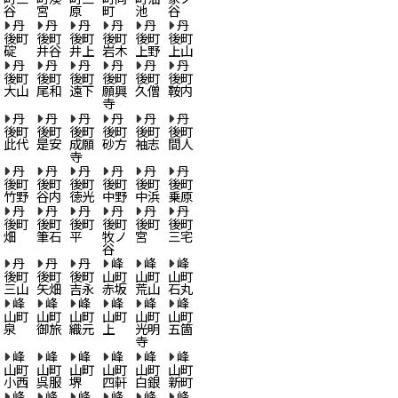
谷
宮
原
町
池
谷
丹
丹
丹
丹
丹
丹
後町
後町
後町
後町
後町
後町
碇
井谷
井上
岩木
上野
上山
丹
丹
丹
丹
丹
丹
後町
後町
後町
後町
後町
後町
大山
尾和
遠下
願興
久僧
鞍内
寺
丹
丹
丹
丹
丹
丹
後町
後町
後町
後町
後町
後町
此代
是安
成願
砂方
袖志
間人
寺
丹
丹
丹
丹
丹
丹
後町
後町
後町
後町
後町
後町
竹野
谷内
徳光
中野
中浜
乗原
丹
丹
丹
丹
丹
丹
後町
後町
後町
後町
後町
後町
畑
筆石
平
牧ノ
宮
三宅
谷
丹
丹
丹
峰
峰
峰
後町
後町
後町
山町
山町
山町
三山
矢畑
吉永
赤坂
荒山
石丸
峰
峰
峰
峰
峰
峰
山町
山町
山町
山町
山町
山町
泉
御旅
織元
上
光明
五箇
寺
峰
峰
峰
峰
峰
峰
山町
山町
山町
山町
山町
山町
小西
呉服
堺
四軒
白銀
新町
峰
峰
峰
峰
峰
峰