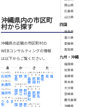
岡山県
広島県
山口県
沖縄県内の市区町
四国
村から探す
徳島県
香川県
沖縄県の近隣の市区町村の
愛媛県
高知県
WEBコンサルティングの情報
九州・沖縄
は以下からご覧ください。
福岡県
あ
か
さ
た
佐賀県
いしがきし
ぎのわんし
しまじりぐんあ
とみぐすくし
石垣市
宜野湾
ぐにそん
豊見城
長崎県
島尻郡
市
市
粟国村
いとまんし
熊本県
糸満市
くにがみぐんい
えそん
しまじりぐんい
大分県
国頭郡
ぜなそん
うらそえし
島尻郡
浦添市
伊江村
宮崎県
伊是名
うるまし
村
くにがみぐんお
鹿児島県
うるま
おぎみそん
国頭郡
市
しまじりぐんい
沖縄県
へやそん