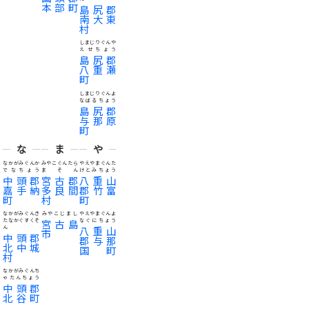
本部町
島尻郡
南大東
村
しまじりぐんや
えせちょう
島尻郡
八重瀬
町
しまじりぐんよ
なばるちょう
島尻郡
与那原
町
な
ま
や
なかがみぐんか
みやこぐんたら
やえやまぐんた
でなちょう
まそん
けとみちょう
中頭郡
宮古郡
八重山
嘉手納
多良間
郡竹富
町
村
町
なかがみぐんき
みやこじまし
やえやまぐんよ
たなかぐすくそ
宮古島
なぐにちょう
ん
八重山
市
中頭郡
郡与那
北中城
国町
村
なかがみぐんち
ゃたんちょう
中頭郡
北谷町