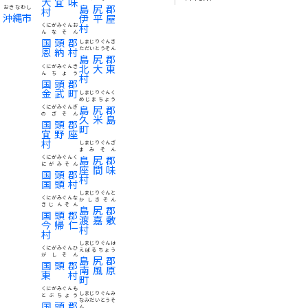
大宜味
島尻郡
おきなわし
村
沖縄市
伊平屋
村
くにがみぐんお
んなそん
国頭郡
しまじりぐんき
恩納村
ただいとうそん
島尻郡
北大東
くにがみぐんき
んちょう
村
国頭郡
金武町
しまじりぐんく
めじまちょう
島尻郡
くにがみぐんぎ
のざそん
久米島
国頭郡
町
宜野座
村
しまじりぐんざ
まみそん
島尻郡
くにがみぐんく
にがみそん
座間味
国頭郡
村
国頭村
しまじりぐんと
くにがみぐんな
かしきそん
きじんそん
島尻郡
国頭郡
渡嘉敷
今帰仁
村
村
しまじりぐんは
くにがみぐんひ
えばるちょう
がしそん
島尻郡
国頭郡
南風原
東村
町
くにがみぐんも
しまじりぐんみ
とぶちょう
なみだいとうそ
国頭郡
ん