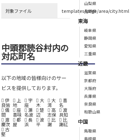
山梨県
対象ファイル
templates/page/area/city.html
長野県
東海
岐阜県
静岡県
中頭郡読谷村内の
愛知県
対応町名
三重県
近畿
滋賀県
以下の地域の皆様向けのサー
京都府
ビスを提供しております。
大阪府
兵庫県
伊
上
宇
大
大
喜
奈良県
良皆
地
座
木
湾
名
儀
座
瀬
楚
高
渡
和歌山県
間
喜味
名波
辺
志保
具知
渡
都
長
波
比
比
中国
慶次
屋
浜
平
謝
謝矼
古
鳥取県
堅
島根県