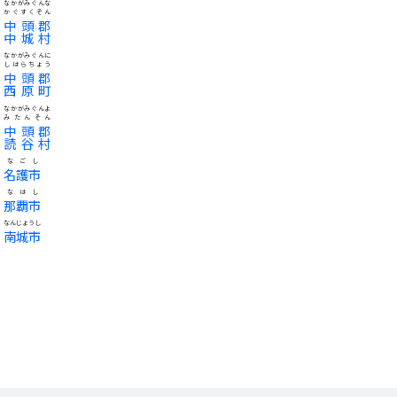
なかがみぐんな
かぐすくそん
中頭郡
中城村
なかがみぐんに
しはらちょう
中頭郡
西原町
なかがみぐんよ
みたんそん
中頭郡
読谷村
なごし
名護市
なはし
那覇市
なんじょうし
南城市