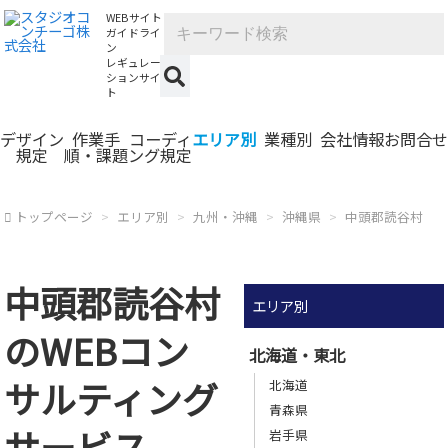
WEBサイト
ガイドライ
ン
レギュレー
ションサイ
ト
デザイン
作業手
コーディ
エリア別
業種別
会社情報
お問合せ
規定
順・課題
ング規定
トップページ
エリア別
九州・沖縄
沖縄県
中頭郡読谷村
中頭郡読谷村
エリア別
のWEBコン
北海道・東北
サルティング
北海道
青森県
サービス
岩手県