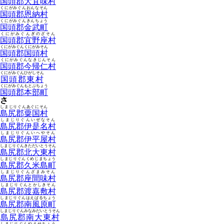
国頭郡大宜味村
くにがみぐんおんなそん
国頭郡恩納村
くにがみぐんきんちょう
国頭郡金武町
くにがみぐんぎのざそん
国頭郡宜野座村
くにがみぐんくにがみそん
国頭郡国頭村
くにがみぐんなきじんそん
国頭郡今帰仁村
くにがみぐんひがしそん
国頭郡東村
くにがみぐんもとぶちょう
国頭郡本部町
さ
しまじりぐんあぐにそん
島尻郡粟国村
しまじりぐんいぜなそん
島尻郡伊是名村
しまじりぐんいへやそん
島尻郡伊平屋村
しまじりぐんきただいとうそん
島尻郡北大東村
しまじりぐんくめじまちょう
島尻郡久米島町
しまじりぐんざまみそん
島尻郡座間味村
しまじりぐんとかしきそん
島尻郡渡嘉敷村
しまじりぐんはえばるちょう
島尻郡南風原町
しまじりぐんみなみだいとうそん
島尻郡南大東村
しまじりぐんやえせちょう