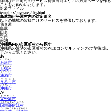
詳細な市区町村のサービス提供可能エリアの対策ページを作る
ことをお勧めいたします。
対象ファイル
templates/page/area/city.html
島尻郡伊平屋村内の対応町名
以下の地域の皆様向けのサービスを提供しております。
我喜屋
島尻
田名
野甫
前泊
沖縄県内の市区町村から探す
沖縄県の近隣の市区町村のWEBコンサルティングの情報は以
下からご覧ください。
あ
いしがきし
石垣市
いとまんし
糸満市
うらそえし
浦添市
うるまし
うるま市
おきなわし
沖縄市
か
ぎのわんし
宜野湾市
くにがみぐんいえそん
国頭郡伊江村
くにがみぐんおおぎみそん