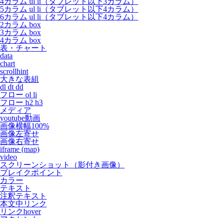
4カラム ul li（タブレット以下3カラム）
5カラム ul li（タブレット以下4カラム）
6カラム ul li（タブレット以下4カラム）
2カラム box
3カラム box
4カラム box
表・チャート
data
chart
scrollhint
大きな表組
dl dt dd
フロー ol li
フロー h2 h3
メディア
youtube動画
画像横幅100%
画像左寄せ
画像右寄せ
iframe (map)
video
スクリーンショット（影付き画像）
ブレイクポイント
カラー
テキスト
注釈テキスト
本文中リンク
リンクhover