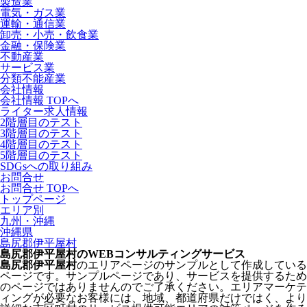
製造業
電気・ガス業
運輸・通信業
卸売・小売・飲食業
金融・保険業
不動産業
サービス業
分類不能産業
会社情報
会社情報 TOPへ
ライター求人情報
2階層目のテスト
3階層目のテスト
4階層目のテスト
5階層目のテスト
SDGsへの取り組み
お問合せ
お問合せ TOPへ
トップページ
エリア別
九州・沖縄
沖縄県
島尻郡伊平屋村
島尻郡伊平屋村のWEBコンサルティングサービス
島尻郡伊平屋村
のエリアページのサンプルとして作成している
ページです。サンプルページであり、サービスを提供するため
のページではありませんのでご了承ください。エリアマーケテ
ィングが必要なお客様には、地域、都道府県だけではく、より