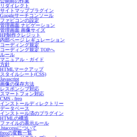
公開前の作業
リダイレクト
サイトマッププラグイン
Googleサーチコンソール
ファビコンの設定
管理画面 ナビゲーション
管理画面 画像サイズ
HP制作クレジット
内部ページ レギュレーション
コーディング規定
コーディング規定 TOPへ
ルール
マニュアル・ガイド
方針
HTMLマークアップ
スタイルシート(CSS)
Javascript
画像の保存方法
レスポンシブ対応
スマートフォン対応
CMS - freo
インストールディレクトリー
データベース
インストール済のプラグイン
HTMLの構造
ファイルの表示ルール
.htaccessについて
freoの変数一覧