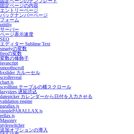
固定ページのテンプレート
固定ページの内容
エントリーページ
バックナンバーページ
フォーム
utitiliy
サーバー
ページ表示速度
SEO
エディター Sublime Text
smartyの変数
freoの変数
変数の修飾子
javascript
smoothscroll
bxslider カルーセル
scrollreveal
chart.js
scrollhint テーブルの横スクロール
lazysizes 遅延読込
datepicker カレンダーから日付を入力させる
validation engine
parallax.js
simplePARALLAX.js
rellax.js
Masonry
styleswitcher
追加オプションの導入