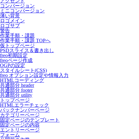
アクセント
コンバージョン
ミニコンバージョン
薄い背景
ロゴメイン
ロゴサブ
警告
作業手順・課題
作業手順・課題 TOPへ
仮トップページ
PSDスライス＆書き出し
freo初期設定
freoページ作成
OGPの設定
スタイルシート(CSS)
freo オプション設定や情報入力
HTMLコーディング
共通部分 header
共通部分 footer
共通部分 utility
トップページ
HTMLエラーチェック
バックナンバーページ
カテゴリーページ
固定ページのテンプレート
固定ページの内容
エントリーページ
フォーム