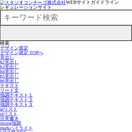
WEBサイトガイドライン
レギュレーションサイト
検索
デザイン規定
デザイン規定 TOPへ
見出し
h2見出し
h3見出し
h4見出し
h5見出し
h6見出し
テキスト
リード文
強調テキスト１
強調テキスト２
強調テキスト３
ulリスト
olリスト
注意書き
strong強調
markハイライト