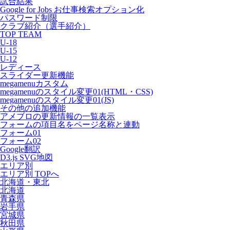
試合結果
Google for Jobs お仕事検索オプション化
パスワード制限
クラブ紹介（選手紹介）
TOP TEAM
U-18
U-15
U-12
レディース
スライダー更新機能
megamenuカスタム
megamenuのスタイル変更01(HTML・CSS)
megamenuのスタイル変更01(JS)
その他の追加機能
アメブロの更新情報の一覧表示
フォームの項目名をページ名称と連動
フォーム01
フォーム02
Google翻訳
D3.js SVG地図
エリア別
エリア別 TOPへ
北海道・東北
北海道
青森県
岩手県
宮城県
秋田県