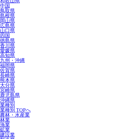
和歌山県
中国
鳥取県
島根県
岡山県
広島県
山口県
四国
徳島県
香川県
愛媛県
高知県
九州・沖縄
福岡県
佐賀県
長崎県
熊本県
大分県
宮崎県
鹿児島県
沖縄県
業種別
業種別 TOPへ
農林・水産業
林業
漁業
鉱業
建設業