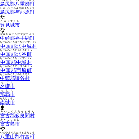
島尻郡八重瀬町
しまじりぐんよなばるちょう
島尻郡与那原町
た
とみぐすくし
豊見城市
な
なかがみぐんかでなちょう
中頭郡嘉手納町
なかがみぐんきたなかぐすくそん
中頭郡北中城村
なかがみぐんちゃたんちょう
中頭郡北谷町
なかがみぐんなかぐすくそん
中頭郡中城村
なかがみぐんにしはらちょう
中頭郡西原町
なかがみぐんよみたんそん
中頭郡読谷村
なごし
名護市
なはし
那覇市
なんじょうし
南城市
ま
みやこぐんたらまそん
宮古郡多良間村
みやこじまし
宮古島市
や
やえやまぐんたけとみちょう
八重山郡竹富町