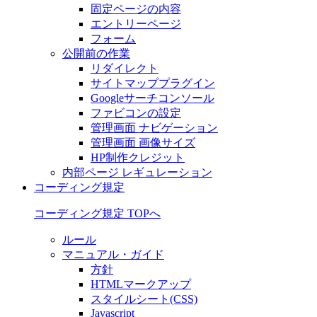
固定ページの内容
エントリーページ
フォーム
公開前の作業
リダイレクト
サイトマッププラグイン
Googleサーチコンソール
ファビコンの設定
管理画面 ナビゲーション
管理画面 画像サイズ
HP制作クレジット
内部ページ レギュレーション
コーディング規定
コーディング規定 TOPへ
ルール
マニュアル・ガイド
方針
HTMLマークアップ
スタイルシート(CSS)
Javascript