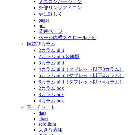
ミニコンバージョン
外部リンクアイコン
更に詳しく
pager
pdf
関連ページ
ページ内横スクロールナビ
横並びカラム
2カラム ul li
2カラム ul li 装飾版
3カラム ul li
4カラム ul li（タブレット以下3カラム）
5カラム ul li（タブレット以下4カラム）
6カラム ul li（タブレット以下4カラム）
2カラム box
3カラム box
4カラム box
表・チャート
data
chart
scrollhint
大きな表組