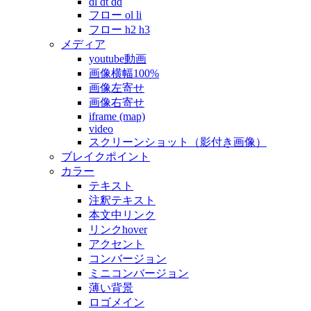
dl dt dd
フロー ol li
フロー h2 h3
メディア
youtube動画
画像横幅100%
画像左寄せ
画像右寄せ
iframe (map)
video
スクリーンショット（影付き画像）
ブレイクポイント
カラー
テキスト
注釈テキスト
本文中リンク
リンクhover
アクセント
コンバージョン
ミニコンバージョン
薄い背景
ロゴメイン