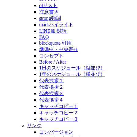
olリスト
注意書き
strong強調
markハイライト
LINE風 対話
FAQ
blockquote 引用
準備中・中央寄せ
コンセプト
Before / After
1日のスケジュール（縦並び）
1年のスケジュール（横並び）
代表挨拶１
代表挨拶２
代表挨拶３
代表挨拶４
キャッチコピー１
キャッチコピー２
キャッチコピー３
リンク
コンバージョン