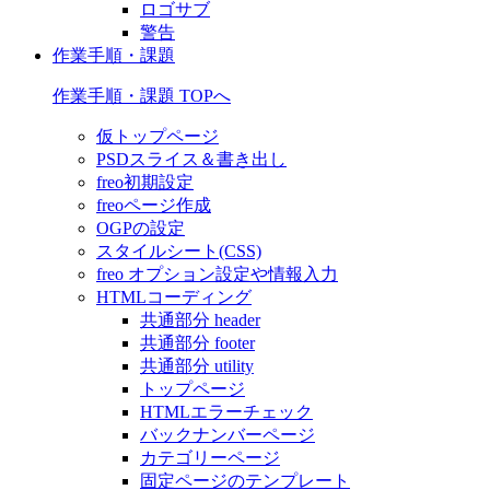
ロゴサブ
警告
作業手順・課題
作業手順・課題 TOPへ
仮トップページ
PSDスライス＆書き出し
freo初期設定
freoページ作成
OGPの設定
スタイルシート(CSS)
freo オプション設定や情報入力
HTMLコーディング
共通部分 header
共通部分 footer
共通部分 utility
トップページ
HTMLエラーチェック
バックナンバーページ
カテゴリーページ
固定ページのテンプレート