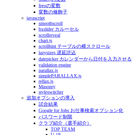
freoの変数
変数の修飾子
javascript
smoothscroll
bxslider カルーセル
scrollreveal
chart.js
scrollhint テーブルの横スクロール
lazysizes 遅延読込
datepicker カレンダーから日付を入力させる
validation engine
parallax.js
simplePARALLAX.js
rellax.js
Masonry
styleswitcher
追加オプションの導入
試合結果
Google for Jobs お仕事検索オプション化
パスワード制限
クラブ紹介（選手紹介）
TOP TEAM
U-18