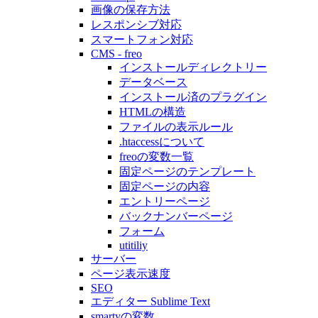
画像の保存方法
レスポンシブ対応
スマートフォン対応
CMS - freo
インストールディレクトリー
データベース
インストール済のプラグイン
HTMLの構造
ファイルの表示ルール
.htaccessについて
freoの変数一覧
固定ページのテンプレート
固定ページの内容
エントリーページ
バックナンバーページ
フォーム
utitiliy
サーバー
ページ表示速度
SEO
エディター Sublime Text
smartyの変数